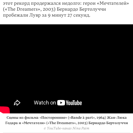
этот рекорд продержался недолго: герои «Мечтателей»
(«The Dreamers», 2003) Бернардо Бертолуччи
пробежали Лувр за 9 минут 27 секунд.
Сцены из фильма «Посторонние» («Bande à part», 1964) Жан-Люка
Годара и «Мечтатели» («The Dreamers», 2003) Бернардо Бертолуччи
© YouTube-канал Nina Paim