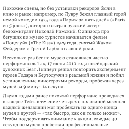
Похожие сцены, но без установки рекордов были в
кино и ранее: например, по Лувру бежал главный герой
немой комедии 1925 года «Париж за пять дней» («Paris
en 5 jours»), которого сыграл русский актер-
белоэмигрант Николай Римский. С эпизода про
бегущих по музею туристов начинается фильм
«Поцелуй» («The Kiss») 1929 года, снятый Жаком
Фейдером с Гретой Гарбо в главной роли.
Несколько раз бег по музею становился частью
перформансов. Так, 17 июня 2010 года швейцарский
художник Беат Липперт решил повторить эксперимент
героев Годара и Бертолуччи в реальной жизни и побил
установленные киногероями рекорды, пробежав через
музей за 9 минут 14 секунд.
Двумя годами ранее похожий перформанс проводился
в галерее Тейт: в течение четырех с половиной месяцев
каждый желающий мог пробежать из одного конца
музея в другой — «так быстро, как он только может».
Чтобы поддерживать внимание к акции, каждые 30
секунд по музею пробегали профессиональные