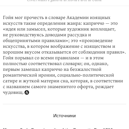
Civici musei e gallerie di storia e arte di Udine
Museo Civico, Bassano del Grappa
Гойя мог прочесть в словаре Академии изящных
искусств такие определения жанра: каприччо — это
«идея или замысел, которые художник воплощает,
не руководствуясь доводами рассудка и
общепринятыми правилами»; это «произведение
искусства, в котором воображение с изяществом и
хорошим вкусом отказывается от соблюдения правил».
Гойя порывал со всеми правилами — и в этом
полностью соответствовал словарю; он, однако,
первым замешал каприччо на безжалостной
романтической иронии, социально-политической
сатире и жуткой материи сна, которая, в соответствии
с названием самого знаменитого офорта, рождает
чудовищ.
Источники