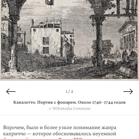
2 / 2
1 / 2
Джамбаттиста Пиранези. Римская древность. 1756 год
Каналетто. Портик с фонарем. Около 1740–1744 годов
© Wikimedia Commons
© Wikimedia Commons
Впрочем, было и более узкое понимание жанра
каприччо — которое обосновывалось неуемной