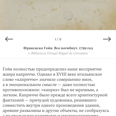
4 / 9
6 / 9
9 / 9
2 / 9
3 / 9
5 / 9
8 / 9
7 / 9
1 / 9
Франсиско Гойя. Неужели никто нас не развяжет. 1799 год
Франсиско Гойя. Сон разума рождает чудовищ. 1799 год
Франсиско Гойя. У них уже есть на что сесть. 1799 год
Франсиско Гойя. Ведь он разбил кувшин. 1799 год
Франсиско Гойя. Вот они и ощипаны. 1799 год
Франсиско Гойя. Как ее ощипывают! 1799 год
Франсиско Гойя. Скверная ночь. 1799 год
Франсиско Гойя. Все погибнут. 1799 год
Франсиско Гойя. Вверх и вниз. 1799 год
© Biblioteca Virtual Miguel de Cervantes
© Biblioteca Virtual Miguel de Cervantes
© Biblioteca Virtual Miguel de Cervantes
© Biblioteca Virtual Miguel de Cervantes
© Biblioteca Virtual Miguel de Cervantes
© Biblioteca Virtual Miguel de Cervantes
© Biblioteca Virtual Miguel de Cervantes
© Biblioteca Virtual Miguel de Cervantes
© Biblioteca Virtual Miguel de Cervantes
Гойя полностью предопределил наше восприятие
жанра каприччо. Однако в XVIII веке итальянское
слово «каприччо» значило совершенно иное,
а в эмоциональном смысле — даже полностью
противоположное: «каприз» был не мрачным, а
легким. Каприччо было прежде всего архитектурной
фантазией — причудой художника, решившего
совместить внутри одного произведения здания,
древние развалины и другие объекты, не сообразуясь
с их реальными размерами и местоположением.