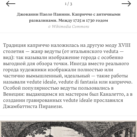
2 / 3
3 / 3
1 / 3
Джованни Паоло Панини. Римский каприччо. 1758 год
Марко Риччи. Древнеримский каприччо. До 1730 года
Джованни Паоло Панини. Каприччо с античными
развалинами. Между 1725 и 1730 годом
© Wikimedia Commons
© Wikimedia Commons
© Wikimedia Commons
Традиция каприччо наложилась на другую моду XVIII
столетия — жанр ведуты (от итальянского veduta —
вид): так называли изображение города с особенно
выгодной для обзора точки. Иногда вместо реального
города художники изображали полностью или
частично вымышленный, идеальный — такие работы
называли vedute ideale, vedute di fantasia или каприччо.
Особой популярностью ведуты пользовались в
Венеции: выдающимся их мастером был Каналетто, а в
создании гравированных vedute ideale прославился
Джамбаттиста Пиранези.