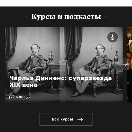
Курсы и подкасты
Чарльз Диккенс: суперзвезда
XIX века
5 лекций
Все курсы