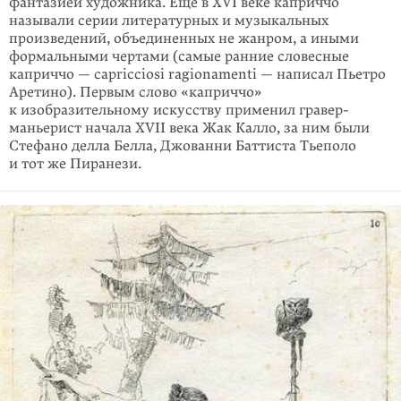
фантазией художника. Еще в XVI веке каприччо
называли серии литературных и музыкальных
произведений, объединенных не жанром, а иными
формальными чертами (самые ранние словесные
каприччо — capricciosi ragionamenti — написал Пьетро
Аретино). Первым слово «каприччо»
к изобразительному искусству применил гравер-
маньерист начала XVII века Жак Калло, за ним были
Стефано делла Белла, Джованни Баттиста Тьеполо
и тот же Пиранези.