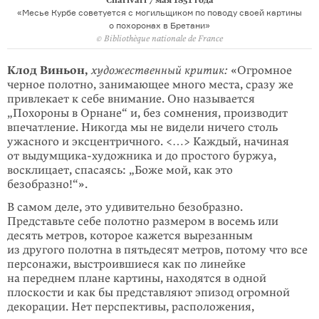
«Месье Курбе советуется с могильщиком по поводу своей картины
о похоронах в Бретани»
© Bibliothèque nationale de France
Клод Виньон,
художественный критик:
«Огромное
черное полотно, занимающее много места, сразу же
привлекает к себе внимание. Оно называется
„Похороны в Орнане“ и, без сомнения, производит
впечатление. Никогда мы не видели ничего столь
ужасного и эксцентричного. <…> Каждый, начиная
от выдумщика-художника и до простого буржуа,
восклицает, спасаясь: „Боже мой, как это
безобразно!“».
В самом деле, это удивительно безобразно.
Представьте себе полотно размером в восемь или
десять метров, которое кажется вырезанным
из другого полотна в пятьдесят метров, потому что все
персонажи, выстроившиеся как по линейке
на переднем плане картины, находятся в одной
плоскости и как бы представляют эпизод огромной
декорации. Нет перспективы, расположения,