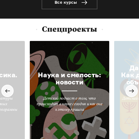
Все курсы
Спецпроекты
Да
сика.
Наука и смелость:
Как 
новости
объ
ратуры
Детский подкаст о том, что
Детский 
вных
происходит в науке сегодня и как она
программы
к этому пришла