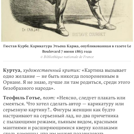
Гюстав Курбе. Карикатура Этьена Каржа, опубликованная в газете Le
Boulevard 7 июня 1863 года
© Bibliothèque nationale de France
Куртуа,
художественный критик:
«Картина вызывает
одно желание — не быть никогда похороненным в
Орнане. Я не знаю, лучше ли там родиться, среди этого
безобразного народа».
Теофиль Готье,
поэт:
«Неясно, следует плакать или
смеяться. Что хотел сделать автор — карикатуру или
серьезную картину?.. Фигуры женщин как будто
настраивают на серьезный лад, но два причетника
с пылающими рожами, пьяным видом, красными
мантиями и расширяющимися кверху колпаками
столь комичны, что им может позавидовать