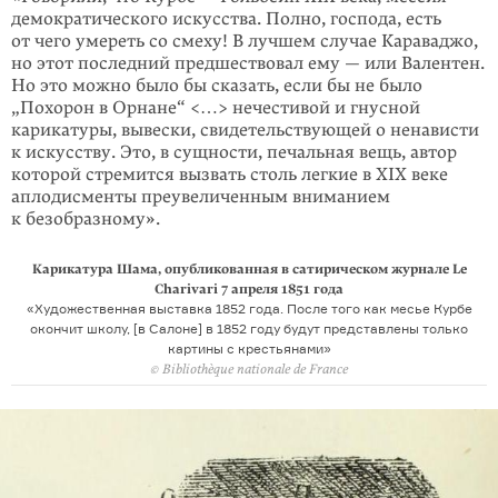
демократического искусства. Полно, господа, есть
от чего умереть со смеху! В лучшем случае Караваджо,
но этот последний предшествовал ему — или Валентен.
Но это можно было бы сказать, если бы не было
„Похорон в Орнане“ <…> нечестивой и гнусной
карикатуры, вывески, свидетельствующей о ненависти
к искусству. Это, в сущности, печальная вещь, автор
которой стремится вызвать столь легкие в XIX веке
аплодисменты преувеличенным вниманием
к безобразному».
Карикатура Шама, опубликованная в сатирическом журнале Le
Charivari 7 апреля 1851 года
«Художественная выставка 1852 года. После того как месье Курбе
окончит школу, [в Салоне] в 1852 году будут представлены только
картины с крестьянами»
© Bibliothèque nationale de France