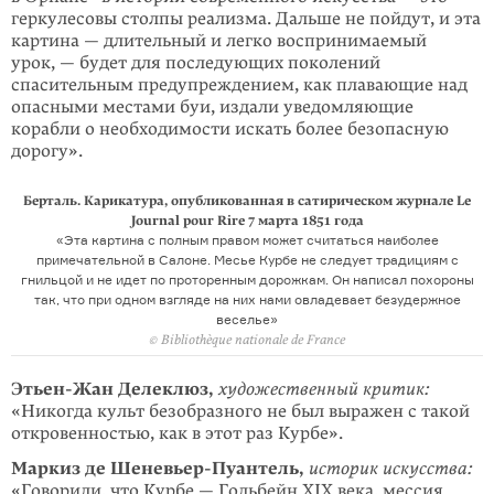
геркулесовы столпы реализма. Дальше не пойдут, и эта
картина — длительный и легко воспринимаемый
урок, — будет для последующих поколений
спасительным предупреждением, как плавающие над
опасными местами буи, издали уведомляющие
корабли о необходимости искать более безопасную
дорогу».
Берталь. Карикатура, опубликованная в сатирическом журнале Le
Journal pour Rire 7 марта 1851 года
«Эта картина с полным правом может считаться наиболее
примечательной в Салоне. Месье Курбе не следует традициям с
гнильцой и не идет по проторенным дорожкам. Он написал похороны
так, что при одном взгляде на них нами овладевает безудержное
веселье»
© Bibliothèque nationale de France
Этьен-Жан Делеклюз,
художественный критик:
«Никогда культ безобразного не был выражен с такой
откровенностью, как в этот раз Курбе».
Маркиз де Шеневьер-Пуантель,
историк искусства:
«Говорили, что Курбе — Гольбейн XIX века, мессия