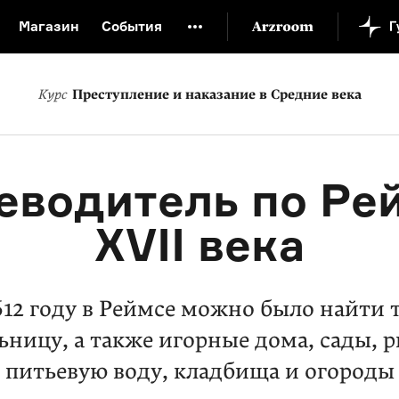
Магазин
События
й музей
Новая Третьяковка
Онлайн-университет
Курс
Преступление и наказание в Средние века
ой культуры
Русский язык от «гой еси» до «лол кек»
искусство XX века
Русская литература XX века
Детска
еводитель по Ре
XVII века
1612 году в Реймсе можно было найти
ьницу, а также игорные дома, сады, 
питьевую воду, кладбища и огороды