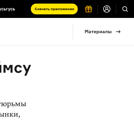
Скачать
приложение
Запад и Восток: история культур
Материалы
Что такое античность
я комната
ймсу
 тюрьмы
рынки,