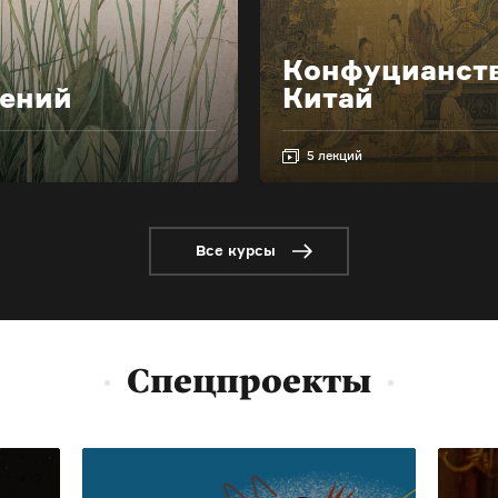
Конфуцианств
гений
Китай
5 лекций
Все курсы
Спецпроекты