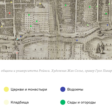
общины и университета Реймса. Художник Жак Селье, гравер Гуго Пикар.