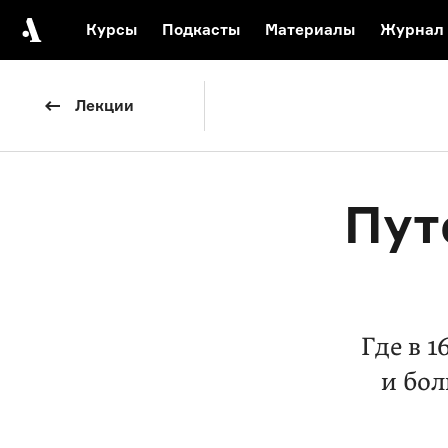
Курсы
Подкасты
Материалы
Журнал
Автор среди нас
Еврейски
Лекции
Видеоистория русск
Русское 
Пут
Где в 
и бол