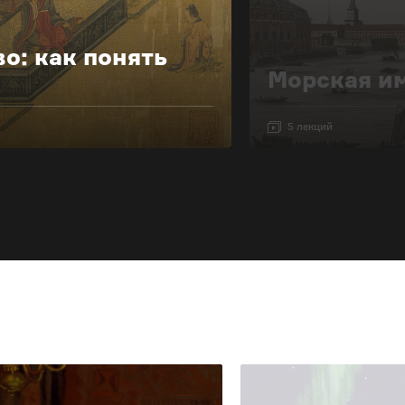
о: как понять
Морская и
5 лекций