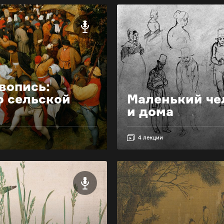
вопись:
о сельской
Маленький че
и дома
4 лекции