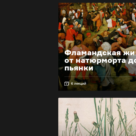
Фламандская жи
от натюрморта д
пьянки
6 лекций