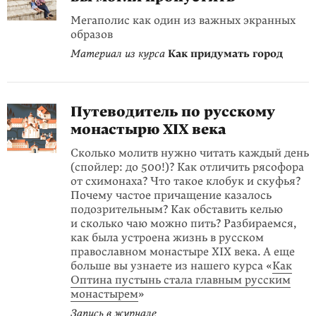
Мегаполис как один из важных экранных
образов
Материал из курса
Как придумать город
Путеводитель по русскому
монастырю XIX века
Сколько молитв нужно читать каждый день
(спойлер: до 500!)? Как отличить рясофора
от схимонаха? Что такое клобук и скуфья?
Почему частое причащение казалось
подозрительным? Как обставить келью
и сколько чаю можно пить? Разбираемся,
как была устроена жизнь в русском
православном монастыре XIX века. А еще
больше вы узнаете из нашего курса «
Как
Оптина пустынь стала главным русским
монастырем
»
Запись в журнале