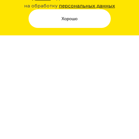
РАДИО ARZAMAS
ГУСЬГУСЬ
на обработку
персональных данных
Хорошо
СТИКЕРЫ ARZAMAS
ПОДПИСКА НА НАШИ НОВОСТИ
Я даю свое согласие на обработку
персональных данных
, принимаю
политику в отношении обработки
персональных данных