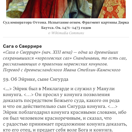
Суд императора Оттона. Испытание огнем.
Фрагмент картины Дирка
Баутса. Ок. 1471–1473 годов
© Wikimedia Commons
Сага о Сверрире
«Сага о Сверрире» (нач. XIII века) — одна из древнейших
сохранившихся «королевских саг» Скандинавии, то есть саг,
рассказывающих о правлении норвежских конунгов.
Перевод с древнеисландского Ивана Стеблин-Каменского
59. Об Эйрике, сыне Сигурда
<...> Эйрик был в Миклагарде и служил у Манули
конунга. <…> Он просил у конунга позволения
доказать посредством Божьего суда, какого он рода
и что он действительно сын Сигурда конунга. <…>
Эйрик поблагодарил конунга красивыми словами, ибо
он был человеком красноречивым, и сказал, что
с радостью принимает предложение конунга доказать,
кто его отец, и предает себя воле Бога и конунга.