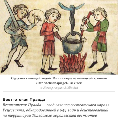
Ордалия кипящей водой. Миниатюра из немецкой хроники
«Der Sachsenspiegel». XIV век
© Herzog August Bibliothek
Вестготская Правда
Вестготская Правда — свод законов вестготского короля
Рецесвинта, обнародованный в 654 году и действовавший
на территории Толедского королевства вестготов