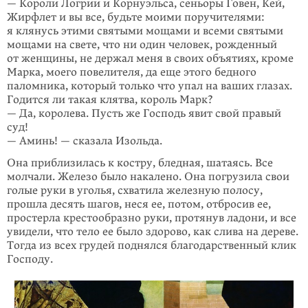
— Короли Логрии и Корнуэльса, сеньоры Говен, Кей,
Жирфлет и вы все, будьте моими поручителями:
я клянусь этими святыми мощами и всеми святыми
мощами на свете, что ни один человек, рожденный
от женщины, не держал меня в своих объятиях, кроме
Марка, моего повелителя, да еще этого бедного
паломника, который только что упал на ваших глазах.
Годится ли такая клятва, король Марк?
— Да, королева. Пусть же Господь явит свой правый
суд!
— Аминь! — сказала Изольда.
Она приблизилась к костру, бледная, шатаясь. Все
молчали. Железо было накалено. Она погрузила свои
голые руки в уголья, схватила железную полосу,
прошла десять шагов, неся ее, потом, отбросив ее,
простерла крестообразно руки, протянув ладони, и все
увидели, что тело ее было здорово, как слива на дереве.
Тогда из всех грудей поднялся благодарственный клик
Господу.