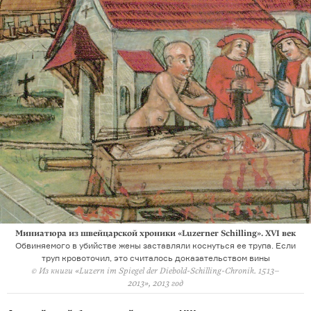
Миниатюра из швейцарской хроники «Luzerner Schilling». XVI век
Обвиняемого в убийстве жены заставляли коснуться ее трупа. Если
труп кровоточил, это считалось доказательством вины
© Из книги «Luzern im Spiegel der Diebold-Schilling-Chronik. 1513–
2013», 2013 год