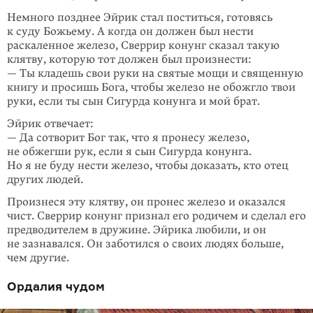
Немного позднее Эйрик стал поститься, готовясь
к суду Божьему. А когда он должен был нести
раскаленное железо, Сверрир конунг сказал такую
клятву, которую тот должен был произнести:
— Ты кладешь свои руки на святые мощи и священную
книгу и просишь Бога, чтобы железо не обожгло твои
руки, если ты сын Сигурда конунга и мой брат.
Эйрик отвечает:
— Да сотворит Бог так, что я пронесу железо,
не обжегши рук, если я сын Сигурда конунга.
Но я не буду нести железо, чтобы доказать, кто отец
других людей.
Произнеся эту клятву, он пронес железо и оказался
чист. Сверрир конунг признал его родичем и сделал его
предводителем в дружине. Эйрика любили, и он
не зазнавался. Он заботился о своих людях больше,
чем другие.
Ордалия чудом