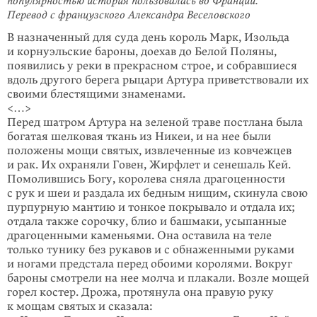
популярностью история пользовалась во Франции.
Перевод с французского Александра Веселовского
В назначенный для суда день король Марк, Изольда
и корнуэльские бароны, доехав до Белой Поляны,
появились у реки в прекрасном строе, и собравшиеся
вдоль другого берега рыцари Артура приветствовали их
своими блестящими знаменами.
<…>
Перед шатром Артура на зеленой траве постлана была
богатая шелковая ткань из Никеи, и на нее были
положены мощи святых, извлеченные из ковчежцев
и рак. Их охраняли Говен, Жирфлет и сенешаль Кей.
Помолившись Богу, королева сняла драгоценности
с рук и шеи и раздала их бедным нищим, скинула свою
пурпурную мантию и тонкое покрывало и отдала их;
отдала также сорочку, блио и башмаки, усыпанные
драгоценными каменьями. Она оставила на теле
только тунику без рукавов и с обнаженными руками
и ногами предстала перед обоими королями. Вокруг
бароны смотрели на нее молча и плакали. Возле мощей
горел костер. Дрожа, протянула она правую руку
к мощам святых и сказала: