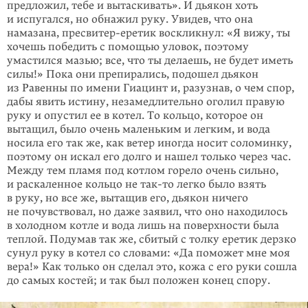
предложил, тебе и вытаскивать». И дьякон хоть
и испугался, но обнажил руку. Увидев, что она
намазана, пресвитер-еретик воскликнул: «Я вижу, ты
хочешь победить с помощью уловок, поэтому
умастился мазью; все, что ты делаешь, не будет иметь
силы!» Пока они препирались, подошел дьякон
из Равенны по имени Гиацинт и, разузнав, о чем спор,
дабы явить истину, незамедлительно оголил правую
руку и опустил ее в котел. То кольцо, которое он
вытащил, было очень маленьким и легким, и вода
носила его так же, как ветер иногда носит соломинку,
поэтому он искал его долго и нашел только через час.
Между тем пламя под котлом горело очень сильно,
и раскаленное кольцо не так-то легко было взять
в руку, но все же, вытащив его, дьякон ничего
не почувствовал, но даже заявил, что оно находилось
в холодном котле и вода лишь на поверхности была
теплой. Подумав так же, сбитый с толку еретик дерзко
сунул руку в котел со словами: «Да поможет мне моя
вера!» Как только он сделал это, кожа с его руки сошла
до самых костей; и так был положен конец спору.