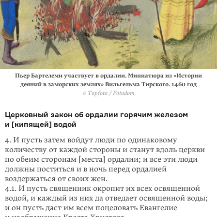
Пьер Бартелеми участвует в ордалии. Миниатюра из «Истории
деяний в заморских землях» Вильгельма Тирского. 1460 год
© Topfoto / Fotodom
Церковный закон об ордалии горячим железом
и [кипящей] водой
4. И пусть затем войдут люди по одинаковому
количеству от каждой стороны и станут вдоль церкви
по обеим сторонам [места] ордалии; и все эти люди
должны поститься и в ночь перед ордалией
воздержаться от своих жен.
4.1. И пусть священник окропит их всех освященной
водой, и каждый из них да отведает освященной воды;
и он пусть даст им всем поцеловать Евангелие