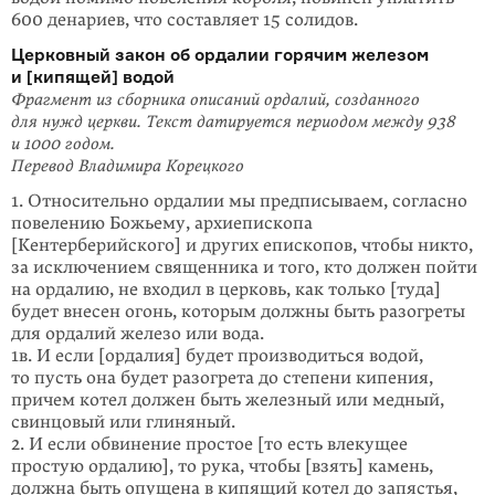
600 денариев, что составляет 15 солидов.
Церковный закон об ордалии горячим железом
и [кипящей] водой
Фрагмент из сборника описаний ордалий, созданного
для нужд церкви. Текст датируется периодом между 938
и 1000 годом.
Перевод Владимира Корецкого
1. Относительно ордалии мы предписываем, согласно
повелению Божьему, архиепископа
[Кентерберийского] и других епископов, чтобы никто,
за исключением священника и того, кто должен пойти
на ордалию, не входил в церковь, как только [туда]
будет внесен огонь, которым должны быть разогреты
для ордалий железо или вода.
1в. И если [ордалия] будет производиться водой,
то пусть она будет разогрета до степени кипения,
причем котел должен быть железный или медный,
свинцовый или глиняный.
2. И если обвинение простое [то есть влекущее
простую ордалию], то рука, чтобы [взять] камень,
должна быть опущена в кипящий котел до запястья,