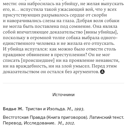
мести: она набросилась на убийцу, не желая выпускать
его, и… испустила такой ужасающий вой, что у всех
присутствующих разрывалось сердце от скорби
и наворачивались слезы на глаза. Добрая воля собаки
не могла быть поставлена под сомнение. Она являла
собой впечатляющее доказательство [вины убийцы],
поскольку в огромной толпе собака выбрала одного-
единственного человека и не желала его отпускать.
И убийца испугался: как можно было отвести столь
правдивое обвинение в преступлении? Он не мог
списать [происшедшее] ни на проявление ненависти,
ни на враждебность, ни на злой умысел. Перед этим
доказательством он остался без аргументов.
Источники
Бедье Ж.
Тристан и Изольда.
М., 1993.
Вестготская Правда (Книга приговоров). Латинский текст.
Перевод. Исследование.
М., 2012.