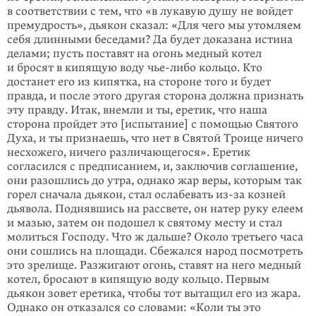
в соответствии с тем, что «в лукавую душу не войдет
премудрость», дьякон сказал: «Для чего мы утомляем
себя длинными беседами? Да будет доказана истина
делами; пусть поставят на огонь медный котел
и бросят в кипящую воду чье-либо кольцо. Кто
достанет его из кипятка, на стороне того и будет
правда, и после этого другая сторона должна признать
эту правду. Итак, внемли и ты, еретик, что наша
сторона пройдет это [испытание] с помощью Святого
Духа, и ты признаешь, что нет в Святой Троице ничего
несхожего, ничего различающегося». Еретик
согласился с предписанием, и, заключив соглашение,
они разошлись до утра, однако жар веры, которым так
горел сначала дьякон, стал ослабевать из-за козней
дьявола. Поднявшись на рассвете, он натер руку елеем
и мазью, затем он подошел к святому месту и стал
молиться Господу. Что ж дальше? Около третьего часа
они сошлись на площади. Сбежался народ посмотреть
это зрелище. Разжигают огонь, ставят на него медный
котел, бросают в кипящую воду кольцо. Первым
дьякон зовет еретика, чтобы тот вытащил его из жара.
Однако он отказался со словами: «Коли ты это