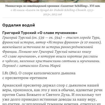
Миниатюра из швейцарской хроники «Luzerner Schilling». XVI век
© Из книги «Luzern im Spiegel der Diebold-Schilling-Chronik. 1513–
2013», 2013 год
Ордалия водой
Григорий Турский «О славе мучеников»
Григорий Турский (ок. 539 — ок. 594) — епископ города Тура,
франкский историк, автор «Истории франков» (в 10 книгах),
важнейшего источника по истории раннесредневековой
Франции. Помимо нее Григорий Турский написал книгу
«О славе мучеников», в которую вошли короткие рассказы
о чудесах, явленных христианскими святыми и мучениками.
Перевод с латинского Елены Марей
I.81 (80). О споре католического дьякона
с пресвитером-еретиком
Арианский пресвитер держал спор с дьяконом нашей
веры, произнося, как это у них в обычае, ядовитые речи
против Сына Божьего и Святого Духа. И поскольку тот
уже долго приводил истинные доводы за нашу веру,
но еретик, ослепленный туманом неверия, отвергал их