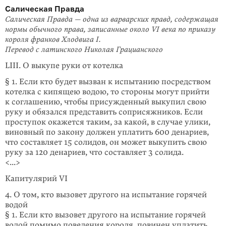
Салическая Правда
Салическая Правда — одна из варварских правд, содержащая
нормы обычного права, записанные около VI века по приказу
короля франков Хлодвига I.
Перевод с латинского Николая Грацианского
LIII. О выкупе руки от котелка
§ 1. Если кто будет вызван к испытанию посредством
котелка с кипящею водою, то стороны могут прийти
к соглашению, чтобы присужденный выкупил свою
руку и обязался представить соприсяжников. Если
проступок окажется таким, за какой, в случае улики,
виновный по закону должен уплатить 600 денариев,
что составляет 15 солидов, он может выкупить свою
руку за 120 денариев, что составляет 3 солида.
<...>
Капитулярий VI
4. О том, кто вызовет другого на испытание горячей
водой
§ 1. Если кто вызовет другого на испытание горячей
водой помимо повеления короля, повинен уплатить