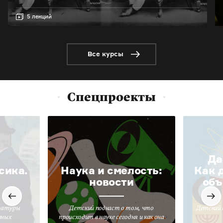
5 лекций
Все курсы
Спецпроекты
Да
сика.
Наука и смелость:
Как 
новости
объ
ратуры
Детский подкаст о том, что
Детский 
вных
происходит в науке сегодня и как она