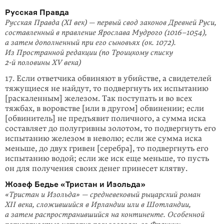
Русская Правда
Русская Правда (XI век) — первый свод законов Древней Руси,
составленный в правление Ярослава Мудрого (1016–1054),
а затем дополненный при его сыновьях (ок. 1072).
Из Пространной редакции (по Троицкому списку
2‑й половины XV века)
17. Если ответчика обвиняют в убийстве, а свидетелей
тяжущиеся не найдут, то подвергнуть их испытанию
[раскаленным] железом. Так поступать и во всех
тяжбах, в воровстве [или в другом] обвинении; если
[обвинитель] не предъявит поличного, а сумма иска
составляет до полугривны золотом, то подвергнуть его
испытанию железом в неволю; если же сумма иска
меньше, до двух гривен [серебра], то подвергнуть его
испытанию водой; если же иск еще меньше, то пусть
он для получения своих денег принесет клятву.
Жозеф Бедье «Тристан и Изольда»
«Тристан и Изольда» — средневековый рыцарский роман
XII века, сложившийся в Ирландии или в Шотландии,
а затем распространившийся на континенте. Особенной