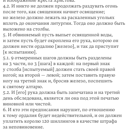
и изображение Креста Христова.
4.2. И никто не должен продолжать раздувать огонь
после того, как священник начнет освящение;
но железо должно лежать на раскаленных угольях
вплоть до окончания литургии. Тогда оно должно быть
выложено на столбы.
5. И обвиняемый пусть выпьет освященной воды,
и затем пусть будет окроплена его рука, которою он
должен нести ордалию [железо], и так да приступит
[к испытанию].
5.1. 9 отмеренных шагов должны быть разделены
на 3 части, по 3 [шага] в каждой: на первый знак
у столба [испытуемый] должен стать своей правой
ногой; на второй — левой; затем поставить правую
ногу на третий знак и, бросив железо, поспешить
к святому алтарю.
5.2. И [его] рука должна быть запечатана и на третий
день обследована, является ли она под этой печатью
виновной или чистой.
6. И кто эти предписания нарушит, по отношению
к тому ордалия будет недействительной, и он должен
уплатить королю 120 шиллингов в качестве штрафа
за неповиновение.