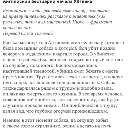
Английский бестиарий начала XIII века
Бестиарии — это средневековые книги, состоящие
из нравоучительных рассказов о животных (как
реальных, так и вымышленных). Ниже — фрагмент
одного из них.
Перевод Ольги Тогоевой
Рассказывают, что в Антиохии жил человек, у которого
была домашняя собака и который был убит поздно
вечером в отдаленном квартале города. В убийстве
с целью грабежа был виновен солдат, который состоял
на службе у покойного. Воспользовавшись
наступившей темнотой, убийца смог бежать с места
преступления. Труп остался лежать на земле, и вокруг
него собралась большая толпа любопытных. Собака
также держалась рядом с трупом и жалобно выла,
оплакивая смерть своего хозяина. В это время человек,
совершивший убийство, затесался в толпу, как будто
случайно проходя мимо… Он приблизился к трупу,
делая вид, что глубоко огорчен произошедшим.
Именно в этот момент собака, на секунду забыв
о своем горе и страданиях, решила встать на путь