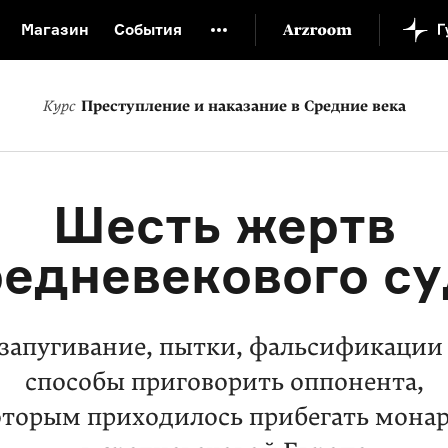
Магазин
События
й музей
Новая Третьяковка
Онлайн-университет
Курс
Преступление и наказание в Средние века
ой культуры
Русский язык от «гой еси» до «лол кек»
искусство XX века
Русская литература XX века
Детска
Шесть жертв
редневекового су
 запугивание, пытки, фальсификации 
способы приговорить оппонента,
оторым приходилось прибегать мона