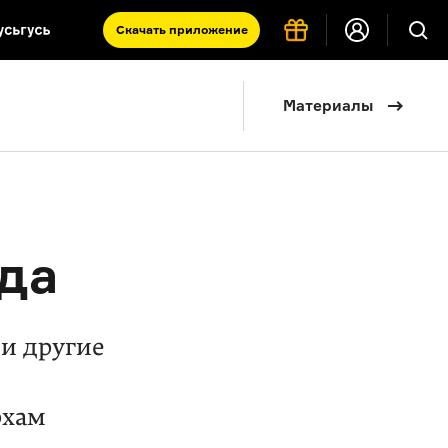
Скачать
приложение
Запад и Восток: история культур
Материалы
Что такое античность
я комната
да
и другие
рхам