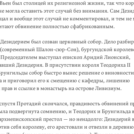
 Вьен был столицей их религиозной жизни, так что ко
е могла оставить этот случай без внимания. Сам Дез
цал и вообще этот случай не комментировал, и тем не
итают обвинение полностью сфабрикованным.
 Дезидерием был созван церковный собор. Дело разби
 (современный Шалон-сюр-Сон), бургундской королев
 Председателем выступал епископ Аридий Лионский,
вший Дезидерия. В присутствии короля Теодориха II
Брунгильды собор быстро вынес решение о виновности
а и приговорил его к смещению с кафедры, лишению
 прав и ссылке в монастырь на острове Ливизиум.
 спустя Протадий скончался, правдивость обвинений п
ыла подвергнута сомнению, и Теодорих и Брунгильда 
архиепископский престол — но ненадолго: Дезидерий 
тив себя королеву, его арестовали и отвезли в деревню