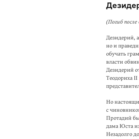
Дезиде
(Погиб после 
Дезидерий, а
но и праведн
обучать гра
власти обви
Дезидерий о
Теодориха II
представител
Но настоящие
с чиновнико
Протадий бы
дама Юста и
Незадолго до