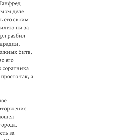
 Манфред
амом деле
ь его своим
цилию ни за
арл разбил
онрадин,
важных битв,
во его
о соратника
просто так, а
ное
 вторжение
пошел
города,
сть за