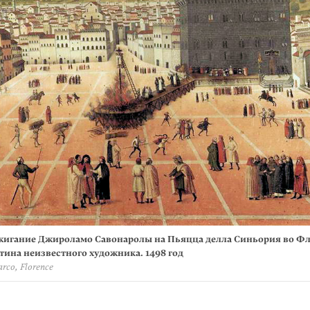
жигание Джироламо Савонаролы на Пьяцца делла Синьория во Ф
ртина неизвестного художника. 1498 год
rco, Florence