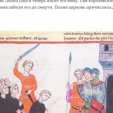
ях Лиона (она и теперь носит его имя). Там королевски
твия забили его до смерти. Позже церковь причислила