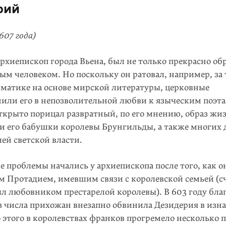
рий
607 года)
рхиепископ города Вьена, был не только прекрасно о
ым человеком. Но поскольку он ратовал, например, за 
мматике на основе мирской литературы, церковные
нили его в непозволительной любви к языческим поэта
ткрыто порицал развратный, по его мнению, образ жи
 и его бабушки королевы Брунгильды, а также многих 
ей светской власти.
 проблемы начались у архиепископа после того, как о
м Протадием, имевшим связи с королевской семьей (сч
л любовником престарелой королевы). В 603 году бла
з числа прихожан внезапно обвинила Дезидерия в изн
 этого в королевствах франков прогремело несколько 