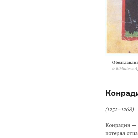
Обезглавлив
© Biblioteca A
Конрад
(1252–1268)
Конрадин — 
потерял отца