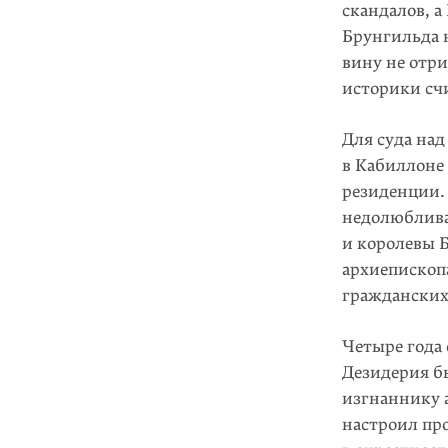
скандалов, а
Брунгильда н
вину не отри
историки сч
Для суда над
в Кабиллоне
резиденции.
недолюблива
и королевы 
архиепископ
гражданских
Четыре года
Дезидерия б
изгнаннику 
настроил про