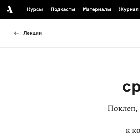
Курсы
Подкасты
Материалы
Журнал
Автор среди нас
Еврейски
Лекции
Видеоистория русск
Русское 
с
Поклеп,
к к