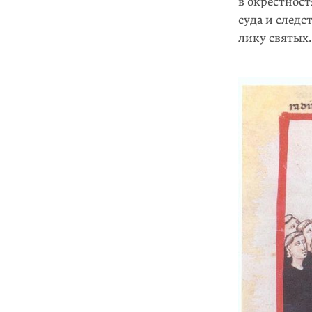
в окрестност
суда и следс
лику святых.