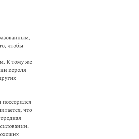
бразованным,
то, чтобы
м. К тому же
зни короля
других
н поссорился
итается, что
городная
асиловании.
похожих