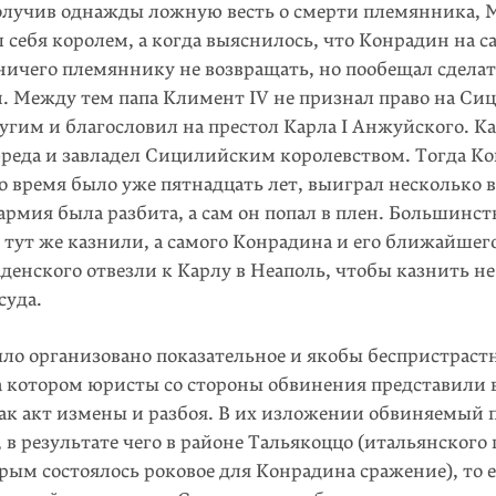
лучив однажды ложную весть о смерти племянника,
 себя королем, а когда выяснилось, что Конрадин на с
ничего племяннику не возвращать, но пообещал сделат
. Между тем папа Климент IV не признал право на Си
ругим и благословил на престол Карла I Анжуйского. К
реда и завладел Сицилийским королевством. Тогда К
о время было уже пятнадцать лет, выиграл несколько 
 армия была разбита, а сам он попал в плен. Большинст
 тут же казнили, а самого Конрадина и его ближайшег
енского отвезли к Карлу в Неаполь, чтобы казнить не 
суда.
ыло организовано показательное и якобы беспристраст
а котором юристы со стороны обвинения представили
ак акт измены и разбоя. В их изложении обвиняемый 
 в результате чего в районе Тальякоццо (итальянского 
рым состоялось роковое для Конрадина сражение), то е