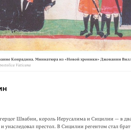
ание Конрадина. Миниатюра из «Новой хроники» Джованни Вилл
postolica Vaticana
ин
герцог Швабии, король Иерусалима и Сицилии — в два
 и унаследовал престол. В Сицилии регентом стал брат 