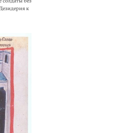
е солдаты без
 Дезидерия к