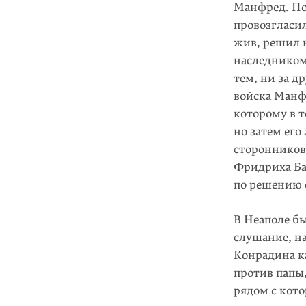
Манфред. По
провозгласил
жив, решил 
наследником
тем, ни за д
войска Манф
которому в т
но затем его
сторонников
Фридриха Бад
по решению 
В Неаполе б
слушание, н
Конрадина к
против папы,
рядом с кото