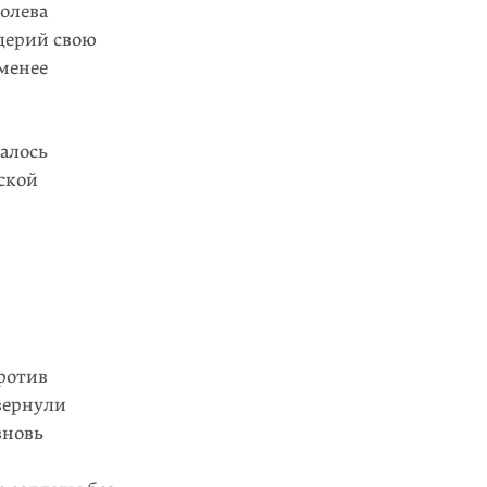
ролева
идерий свою
 менее
ралось
ской
ротив
вернули
вновь