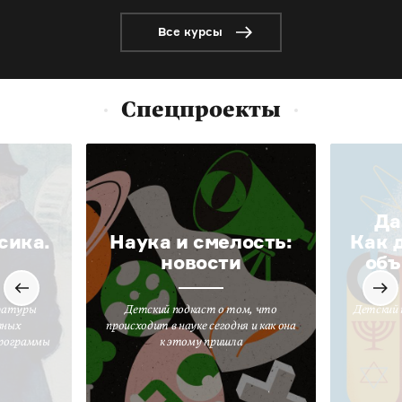
Все курсы
Спецпроекты
Да
сика.
Наука и смелость:
Как 
новости
объ
ратуры
Детский подкаст о том, что
Детский 
вных
происходит в науке сегодня и как она
программы
к этому пришла