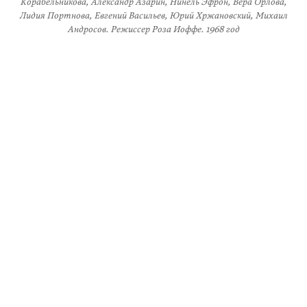
Корабельникова, Александр Азарин, Нинель Эфрон, Вера Орлова,
Лидия Портнова, Евгений Васильев, Юрий Хржановский, Михаил
Андросов. Режиссер Роза Иоффе. 1968 год