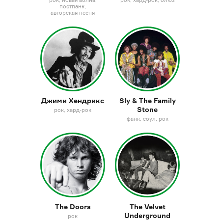
рок
новая волна
рок
хард-рок
блюз
постпанк
авторская песня
Джими Хендрикс
Sly & The Family
Stone
рок
хард-рок
фанк
соул
рок
The Doors
The Velvet
Underground
рок