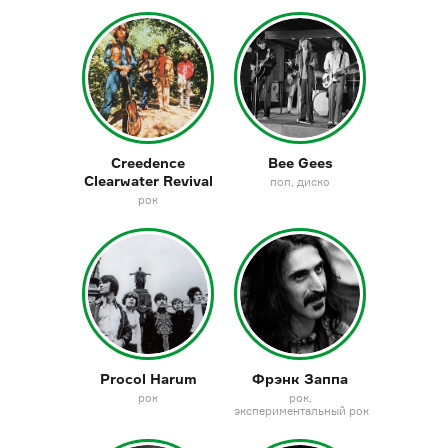
Creedence
Bee Gees
Clearwater Revival
поп
диско
рок
Procol Harum
Фрэнк Заппа
рок
рок
экспериментальный рок