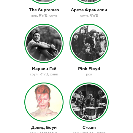
The Supremes
Арета Франклин
поп
R’n’B
соул
соул
R’n’B
Марвин Гей
Pink Floyd
соул
R’n’B
фанк
рок
Дэвид Боуи
Cream