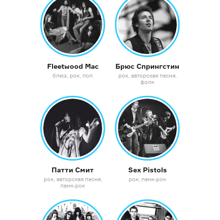
Fleetwood Mac
Брюс Спрингстин
блюз
рок
поп
рок
авторская песня
фолк
Патти Смит
Sex Pistols
рок
авторская песня
рок
панк-рок
панк-рок