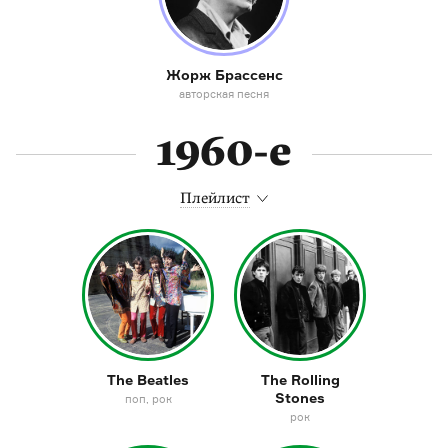
Жорж Брассенс
авторская песня
1960-е
Плейлист
The Beatles
The Rolling
Stones
поп
рок
рок