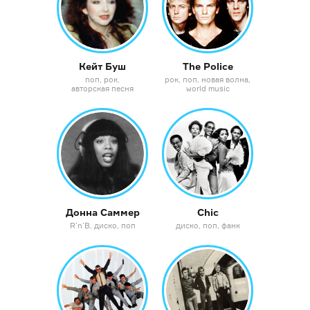
Кейт Буш
The Police
поп
рок
рок
поп
новая волна
авторская песня
world music
Донна Саммер
Chic
R’n’B
диско
поп
диско
поп
фанк