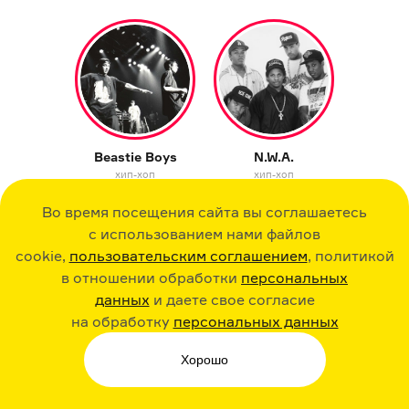
Beastie Boys
N.W.A.
хип-хоп
хип-хоп
Во время посещения сайта вы соглашаетесь
с использованием нами файлов
cookie,
пользовательским соглашением
, политикой
в отношении обработки
персональных
данных
и даете свое согласие
на обработку
персональных данных
Джордж Майкл
The Jesus and
Mary Chain
поп
соул
Хорошо
рок
экспериментальный рок
поп