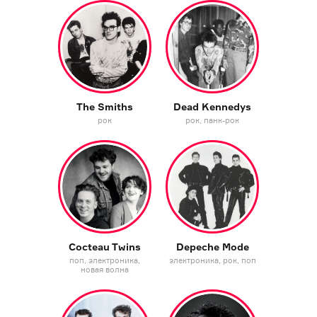
The Smiths
Dead Kennedys
рок
рок
панк-рок
Cocteau Twins
Depeche Mode
поп
электроника
электроника
рок
поп
новая волна