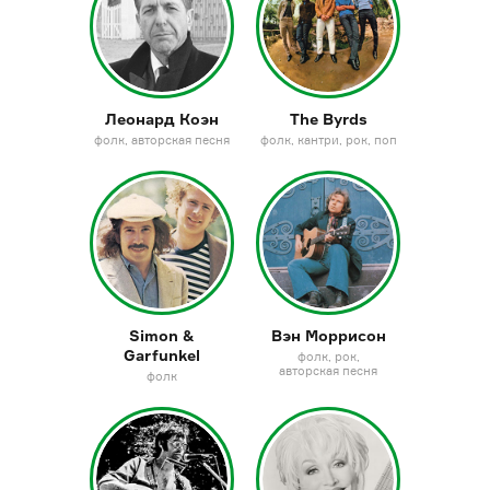
Леонард Коэн
The Byrds
фолк
авторская песня
фолк
кантри
рок
поп
Simon &
Вэн Моррисон
Garfunkel
фолк
рок
авторская песня
фолк