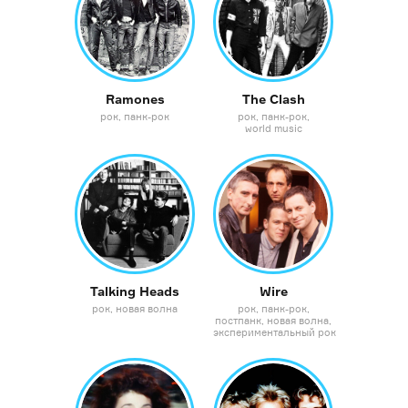
Ramones
The Clash
рок
панк-рок
рок
панк-рок
world music
Talking Heads
Wire
рок
новая волна
рок
панк-рок
постпанк
новая волна
экспериментальный рок