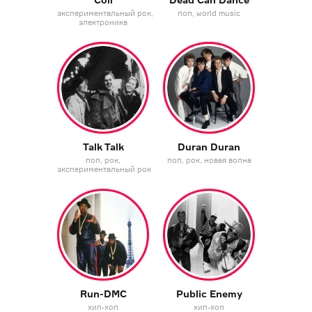
экспериментальный рок
поп
world music
электроника
Talk Talk
Duran Duran
поп
рок
поп
рок
новая волна
экспериментальный рок
Run-DMC
Public Enemy
хип-хоп
хип-хоп