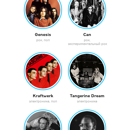
Genesis
Can
рок
поп
рок
экспериментальный рок
Kraftwerk
Tangerine Dream
электроника
поп
электроника