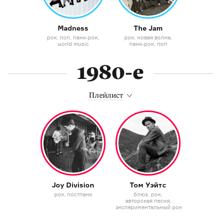
Madness
The Jam
рок
поп
панк-рок
рок
новая волна
world music
панк-рок
поп
1980-е
Плейлист
Joy Division
Том Уэйтс
рок
постпанк
блюз
рок
авторская песня
экспериментальный рок