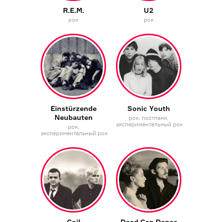
R.E.M.
U2
рок
рок
Einstürzende
Sonic Youth
Neubauten
рок
постпанк
экспериментальный рок
рок
экспериментальный рок
Coil
Dead Can Dance