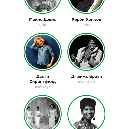
Майлс Дэвис
Херби Хэнкок
джаз
джаз
Дасти
Джеймс Браун
Спрингфилд
соул
фанк
поп
соул