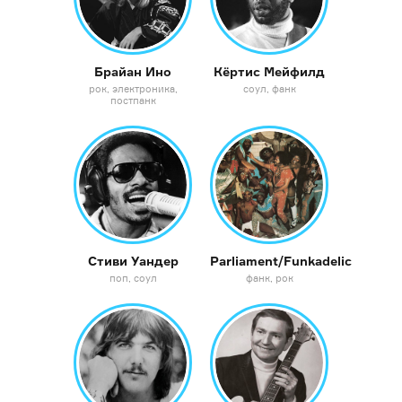
Брайан Ино
Кёртис Мейфилд
рок
электроника
соул
фанк
постпанк
Стиви Уандер
Parliament/Funkadelic
поп
соул
фанк
рок