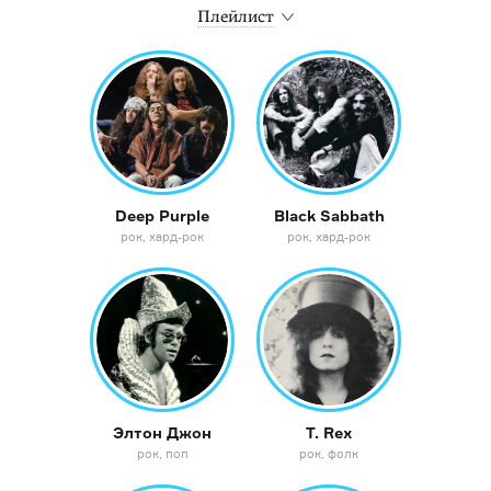
Плейлист
Deep Purple
Black Sabbath
рок
хард-рок
рок
хард-рок
Элтон Джон
T. Rex
рок
поп
рок
фолк