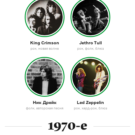
King Crimson
Jethro Tull
рок
новая волна
рок
фолк
блюз
Ник Дрейк
Led Zeppelin
фолк
авторская песня
рок
хард-рок
блюз
1970-е