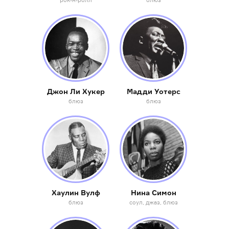
рок-н-ролл
блюз
Джон Ли Хукер
Мадди Уотерс
блюз
блюз
Хаулин Вулф
Нина Симон
блюз
соул
джаз
блюз