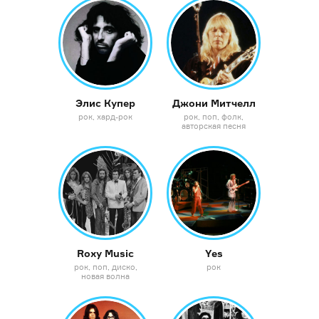
Элис Купер
Джони Митчелл
рок
хард-рок
рок
поп
фолк
авторская песня
Roxy Music
Yes
рок
поп
диско
рок
новая волна