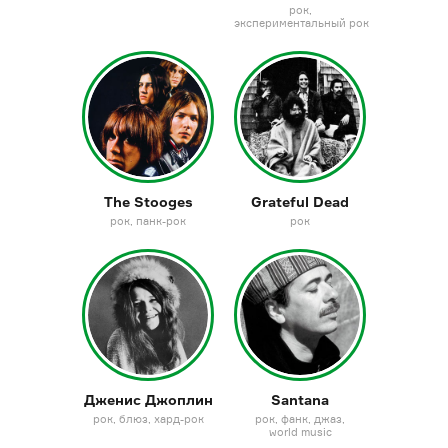
рок
экспериментальный рок
The Stooges
Grateful Dead
рок
панк-рок
рок
Дженис Джоплин
Santana
рок
блюз
хард-рок
рок
фанк
джаз
world music