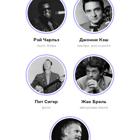
Рэй Чарльз
Джонни Кэш
соул
блюз
кантри
рок-н-ролл
Пит Сигер
Жак Брель
фолк
авторская песня