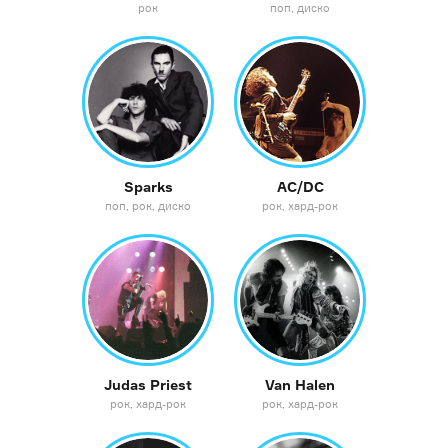
рок
поп
диско
Sparks
AC/DC
поп
рок
диско
рок
хард-рок
Judas Priest
Van Halen
рок
хард-рок
рок
хард-рок