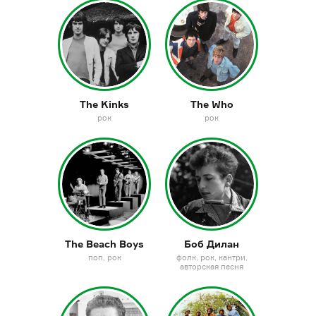
The Kinks
The Who
рок
рок
The Beach Boys
Боб Дилан
поп
рок
фолк
рок
кантри
авторская песня