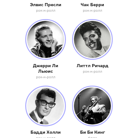
Элвис Пресли
Чак Берри
рок-н-ролл
рок-н-ролл
Джерри Ли
Литтл Ричард
Льюис
рок-н-ролл
рок-н-ролл
Бадди Холли
Би Би Кинг