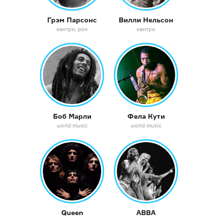
Грэм Парсонс
Вилли Нельсон
кантри
рок
кантри
Боб Марли
Фела Кути
world music
world music
Queen
ABBA