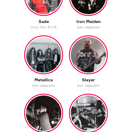
Sade
Iron Maiden
соул
поп
R’n’B
рок
хард-рок
Metallica
Slayer
рок
хард-рок
рок
хард-рок