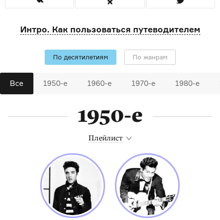
Интро. Как пользоваться путеводителем
По десятилетиям
По жанрам
Все
1950-е
1960-е
1970-е
1980-е
1950-е
Плейлист