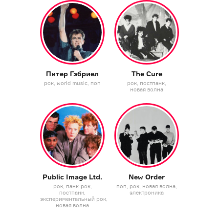
Питер Гэбриел
The Cure
рок
world music
поп
рок
постпанк
новая волна
Public Image Ltd.
New Order
рок
панк-рок
поп
рок
новая волна
постпанк
электроника
экспериментальный рок
новая волна