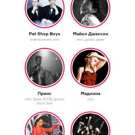
Pet Shop Boys
Майкл Джексон
электроника
поп
поп
диско
фанк
Принс
Мадонна
поп
фанк
R’n’B
диско
поп
соул
рок