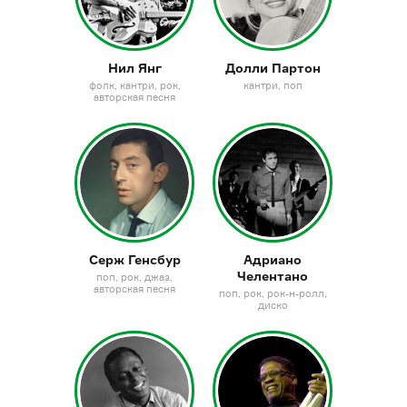
Нил Янг
Долли Партон
фолк
кантри
рок
кантри
поп
авторская песня
Серж Генсбур
Адриано
Челентано
поп
рок
джаз
авторская песня
поп
рок
рок-н-ролл
диско