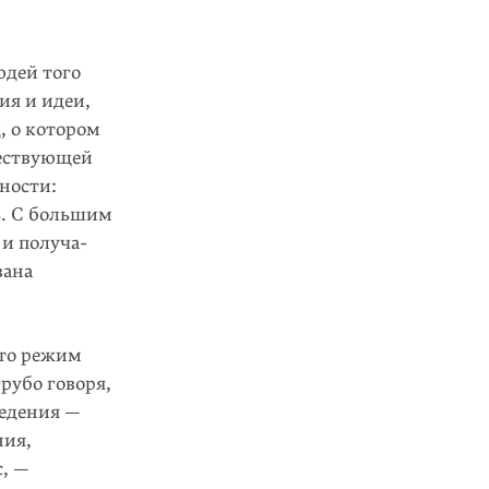
юдей того
ия и идеи,
, о котором
ществующей
ности:
ь. С большим
 и получа­
вана
что режим
грубо говоря,
ведения —
ния,
, —