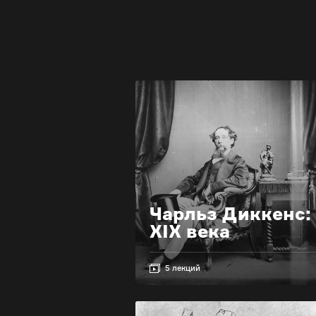
Чарльз Диккенс:
XIX века
5 лекций