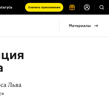
Скачать
приложение
Запад и Восток: история культур
Материалы
Что такое античность
я комната
нция
а
са Льва
и»