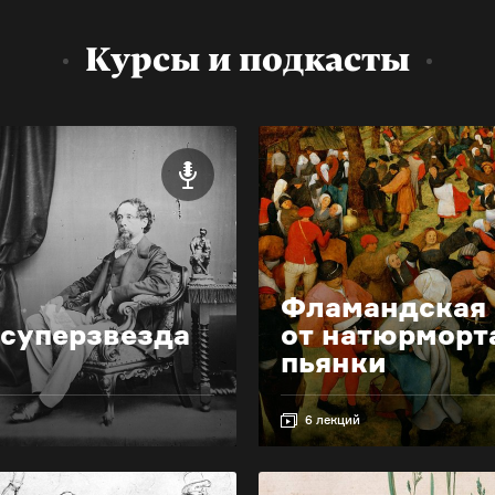
Курсы и подкасты
Фламандская 
 суперзвезда
от натюрморт
пьянки
6 лекций