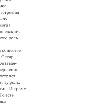
ачи
настроены
ежду
когда
нышевский.
кую роль.
м обществе
и Оскар
оизведе­
овершенно
летрист.
т ту роль,
тии. И кроме
То есть
вь».