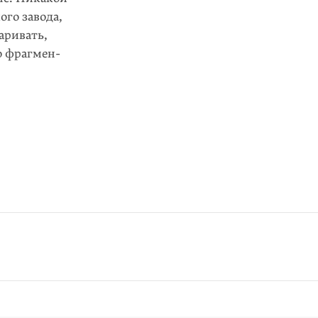
го завода,
аривать,
ко фрагмен­