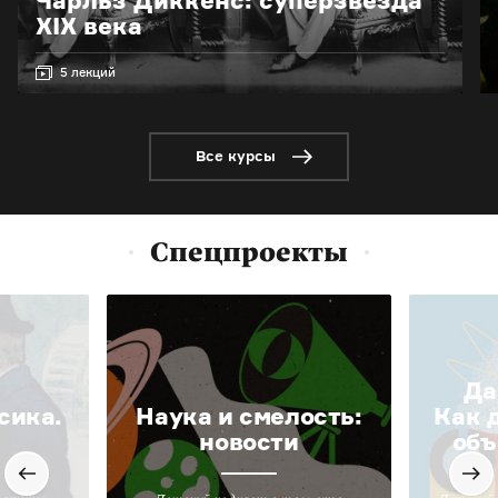
XIX века
5 лекций
Все курсы
Спецпроекты
Да
сика.
Наука и смелость:
Как 
новости
объ