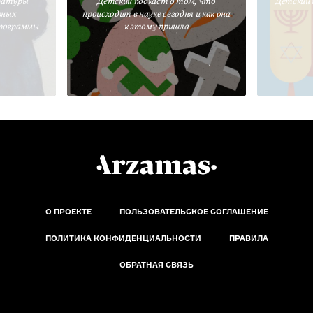
ратуры
Детский подкаст о том, что
Детский 
вных
происходит в науке сегодня и как она
программы
к этому пришла
О ПРОЕКТЕ
ПОЛЬЗОВАТЕЛЬСКОЕ СОГЛАШЕНИЕ
ПОЛИТИКА КОНФИДЕНЦИАЛЬНОСТИ
ПРАВИЛА
ОБРАТНАЯ СВЯЗЬ