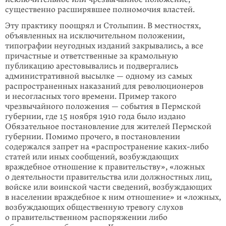
существенно расширявшее полномочия властей.
Эту практику поощрял и Столыпин. В местностях,
объявленных на исклю­чи­тель­ном положении,
типографии неугодных изданий закрывались, а все
причастные и ответственные за крамольную
публикацию арестовывались и подвергались
административной высылке — одному из самых
распростра­ненных наказаний для революционеров
и несогласных того времени. Пример такого
чрезвычайного положения — события в Пермской
губернии, где 15 ноября 1910 года было издано
Обязательное постановление для жителей Пермской
губернии. Помимо прочего, в постановлении
содержался запрет на «распространение каких-либо
статей или иных сообщений, возбуждающих
враждебное отношение к правительству», «ложных
о деятельности правительства или должностных лиц,
войске или воинской части сведений, возбуждающих
в населении враждебное к ним отношение» и «ложных,
возбуждающих общественную тревогу слухов
о правительственном распоряжении либо