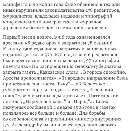
манифеста и до конца года было обвинено в тех или
иных нарушениях законодательства 278 редакторов,
журналистов, владельцев изданий и типографий,
конфисковано 16 номеров газет и журналов,
44 издания были закрыты или приостановлены.
Первый месяц нового, 1906 года ознаменовался
арестами 58 редакторов и закрытием 78 изданий.
К концу 1906 года число закрытых и запрещенных
изданий достигло 370, 670 издателей и редакторов
были арестованы или оштрафованы, 97 типографий
опечатаны. «По распоряжению генерал-губернатора
закрыта газета „Кавказское слово“. В городе спокойно.
Аресты продолжаются», «За вредное направление была
приостановлена газета „Баку“», «В Белостоке
губернатор запретил издавать газету „Еврейский
голос“», «Опечатаны редакции газет „Пятигорский
листок“, „Народная правда“ и „Народ“». Таких
дежурных сообщений с января 1906 года в газетах
появлялось все больше и больше. Для борьбы
со свободой слова в провинции министр внутренних
дел Александр Булыгин и вовсе предлагал вводить
исключитель­ное или чрезвычайное положение,