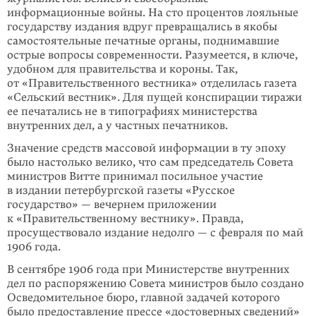
информационные войны. На сто процентов лояльные
государству издания вдруг превращались в якобы
самостоятельные печатные органы, поднимавшие
острые вопросы современности. Разумеется, в ключе,
удобном для правительства и короны. Так,
от «Правительственного вестника» отделилась газета
«Сельский вестник». Для пущей конспирации тиражи
ее печатались не в типографиях министерства
внутренних дел, а у частных печатников.
Значение средств массовой информации в ту эпоху
было настолько велико, что сам председатель Совета
министров Витте принимал посильное участие
в издании петербургской газеты «Русское
государство» — вечернем приложении
к «Правительственному вестнику». Правда,
просуществовало издание недолго — с февраля по май
1906 года.
В сентябре 1906 года при Министерстве внутренних
дел по распоряжению Совета министров было создано
Осведомительное бюро, главной задачей которого
было предоставление прессе «достоверных сведений»