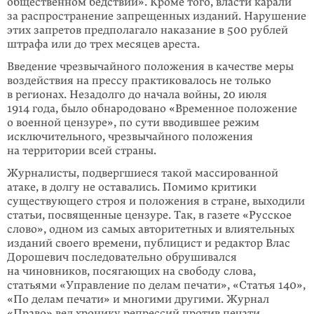
общественном бедствии». Кроме того, власти карали
за распространение запрещенных изданий. Нарушение
этих запретов предполагало наказание в 500 рублей
штрафа или до трех месяцев ареста.
Введение чрезвычайного положения в качестве меры
воздействия на прессу практиковалось не только
в регионах. Незадолго до начала войны, 20 июля
1914 года, было обнародовано «Временное положение
о военной цензуре», по сути вводившее режим
исключительного, чрезвычайного положения
на территории всей страны.
Журналисты, подвергшиеся такой массированной
атаке, в долгу не оставались. Помимо критики
существующего строя и положения в стране, выходили
статьи, посвященные цензуре. Так, в газете «Русское
слово», одном из самых авторитетных и влиятельных
изданий своего времени, публицист и редактор Влас
Дорошевич последовательно обрушивался
на чиновников, посягающих на свободу слова,
статьями «Управление по делам печати», «Статья 140»,
«По делам печати» и многими другими. Журнал
«Право» вел хронику репрессий против печати.