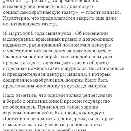
„Россия“, „Призыв“, „Современная жизнь“
и имеющуюся появиться на днях новую
социал‑демократическую газету», — гласит записка.
Характерно, что предполагается закрыть еще даже
не появившуюся газету.
18 марта 1906 года вышел указ «Об изменении
и дополнении временных правил о повременных
изданиях», расширивший полномочия цензуры
и ужесто­чивший наказания за крамолу в прессе.
Главной мерой по борьбе со свободой слова указ
предлагал сделать аресты (изъятие из оборота)
отдельных номеров газет и журналов. Восстановилась
и предварительная цензура: издания, в которых
содержались изображения, должны были быть
представлены чиновнику за сутки до выпуска.
Надо отметить, что одними только репрессиями
в борьбе с оппозиционной прессой государство
не обходилось. Применялся такой хорошо
зарекомендовавший себя способ, как подкуп.
Достаточно вспомнить те «подарки», на которые
ссылались власти, увещевая распоясавшихся
журналистов. Велись и своеобразные