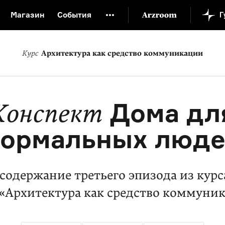
Магазин
События
й музей
Новая Третьяковка
Онлайн-университет
Курс
Архитектура как средство коммуникации
ой культуры
Русский язык от «гой еси» до «лол кек»
искусство XX века
Русская литература XX века
Детска
Дома дл
Конспект
ормальных люд
содержание третьего эпизода из кур
 «Архитектура как средство коммуни