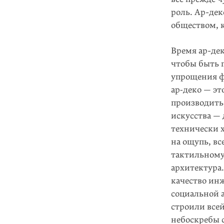
роль. Ар-дек
обществом, к
Время ар-дек
чтобы быть 
упрощения ф
ар‑деко — эт
производить,
искусства — 
технически 
на ощупь, в
тактильному
архитектура.
качество ин
социальной 
строили всей
небоскребы с