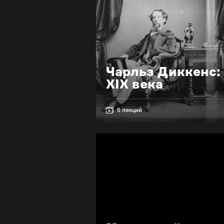
Чарльз Диккенс:
XIX века
5 лекций