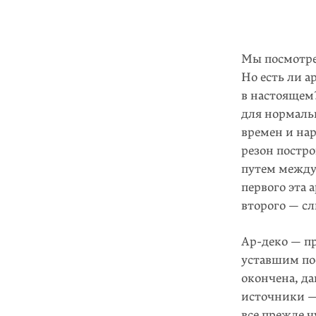
Мы посмотрел
Но есть ли 
в настоящем?
для нормальн
времен и на
резон постр
путем между
первого эта 
второго — с
Ар-деко — пр
уставшим по
окончена, да
источники — 
все прежде 