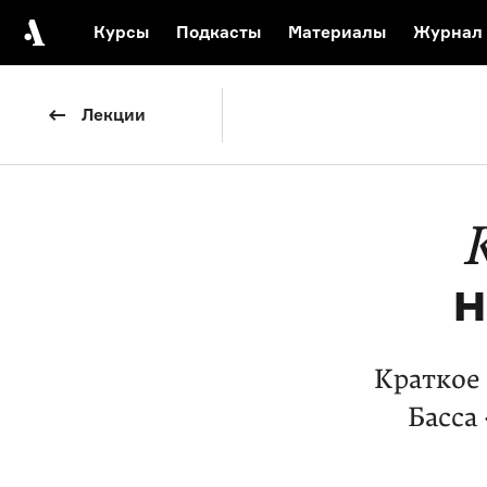
Курсы
Подкасты
Материалы
Журнал
Автор среди нас
Еврейски
Лекции
Видеоистория русск
Русское 
н
Краткое 
Басса