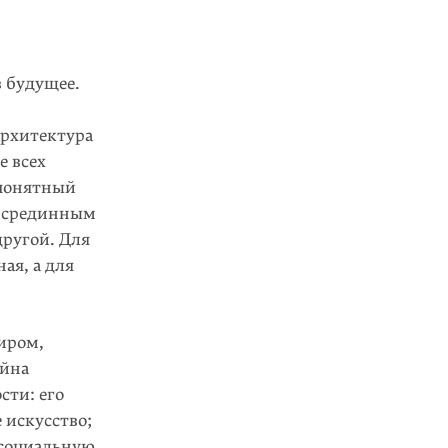
в будущее.
архитектура
е всех
 понятный
ь срединным
ругой. Для
ая, а для
миром,
ойна
сти: его
 искусство;
 социальную