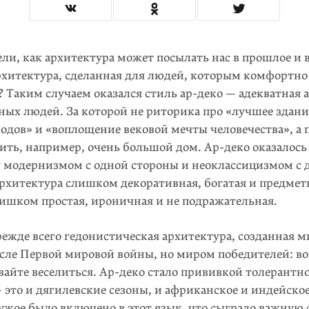
и, как архитектура может посылать нас в прошлое и 
архитектура, сделанная для людей, которым комфортно
 Таким случаем оказался стиль ар-деко — адекватная 
ых людей. За которой не риторика про «лучшее здани
родов» и «воплощение вековой мечты человечества», а
оить, например, очень большой дом. Ар-деко оказалос
 модернизмом с одной стороны и неоклассицизмом с д
архитектура слишком декоративная, богатая и предметн
лишком простая, ироничная и не подражательная.
ежде всего гедонистическая архитектура, созданная 
сле Первой мировой войны, но миром победителей: в
вайте веселиться. Ар-деко стало прививкой толерантно
это и дягилевские сезоны, и африканское и индейское
чужое было включено в этот язык, что сыграло важную