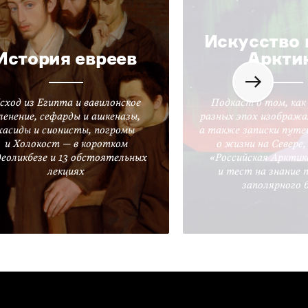
Искусство 
История евреев
Аркти
сход из Египта и вавилонское
Подкаст о том, как
ленение, сефарды и ашкеназы,
разных эпох изобража
хасиды и сионисты, погромы
а также записки путе
и Холокост — в коротком
о жизни на Севере
деоликбезе и 13 обстоятельных
«Российская Арктик
лекциях
и тест на знание 
заполярного 