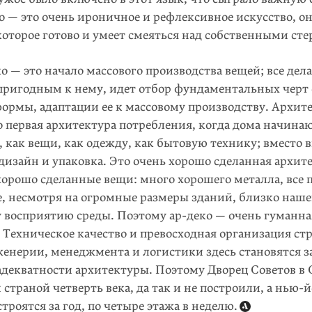
о — это очень ироничное и рефлексивное искусство, он
оторое готово и умеет смеяться над собственными ст
о — это начало массового производства вещей; все дела
пригодным к нему, идет отбор фундаментальных черт 
ормы, адаптации ее к массовому производству. Архит
о первая архитектура потребления, когда дома начина
 как вещи, как одежду, как бытовую технику; вместо 
дизайн и упаковка. Это очень хорошо сделанная архит
хорошо сделанные вещи: много хорошего металла, все 
се, несмотря на огромные размеры зданий, близко наш
 восприятию среды. Поэтому ар-деко — очень гуманна
 Техническое качество и превосходная организация ст
женерии, менеджмента и логистики здесь становятся з
адекватности архитектуры. Поэтому Дворец Советов в
 страной четверть века, да так и не построили, а нью-
троятся за год, по четыре этажа в неделю.