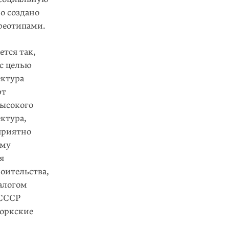
о создано
ереотипами.
ется так,
с целью
ектура
ют
высокого
ектура,
приятно
ему
я
роительства,
алогом
 СССР
йоркские