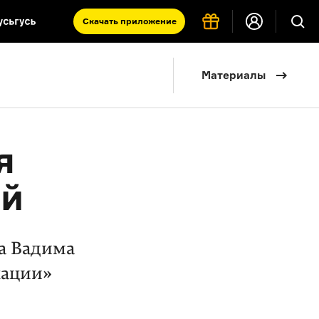
Скачать
приложение
Запад и Восток: история культур
Материалы
Что такое античность
я комната
я
ей
са Вадима
кации»