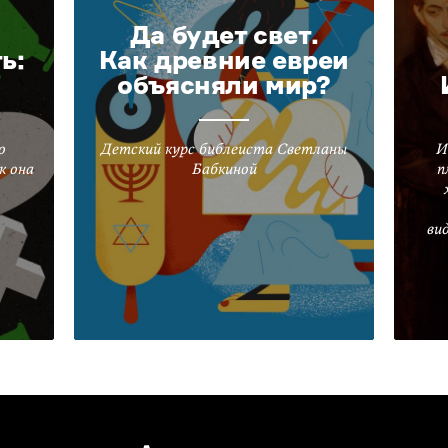
Да будет свет.
ь:
Как древние евреи
объясняли мир?
о
Детский курс библеиста Светланы
И
к она
Бабкиной
п
ви