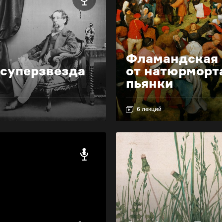
Фламандская 
 суперзвезда
от натюрморт
пьянки
6 лекций