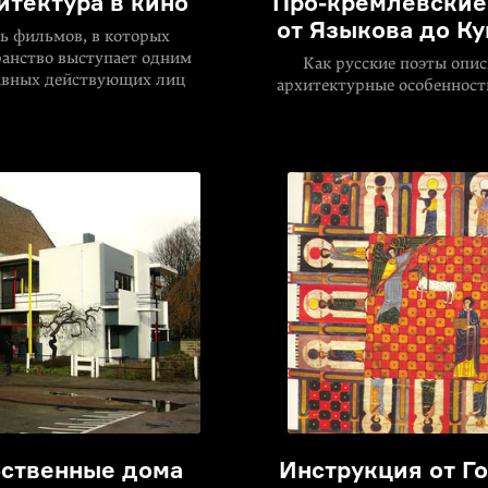
итектура в кино
Про-кремлевские
от Языкова до К
ь фильмов, в которых
анство выступает одним
Как русские поэты опи
авных действующих лиц
архитектурные особеннос
ственные дома
Инструкция от Г