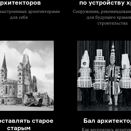
архитекторов
по устройству 
 выстроенных архитекторами
Сооружения, рекомендован
для себя
для будущего храмо
строительства
оставлять старое
Бал архитекто
старым
Как веселились архите