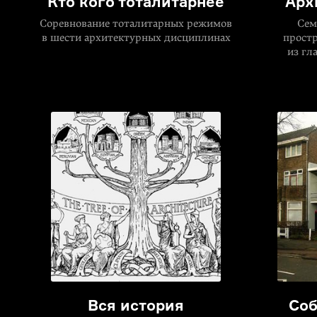
Кто кого тоталитарнее
Арх
Соревнование тоталитарных режимов
Сем
в шести архитектурных дисциплинах
простр
из гл
Вся история
Соб