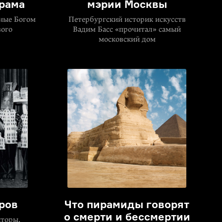
храма
мэрии Москвы
ные Богом
Петербургский историк искусств
вого
Вадим Басс «прочитал» самый
московский дом
ров
Что пирамиды говорят
о смерти и бессмертии
кторы,