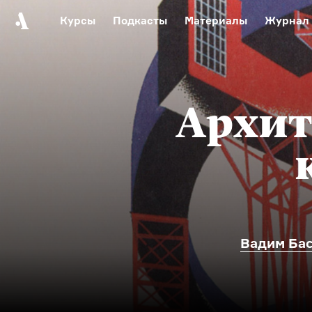
Курсы
Подкасты
Материалы
Журнал
Автор среди нас
Еврейски
Видеоистория русск
Русское 
Архит
Вадим Ба