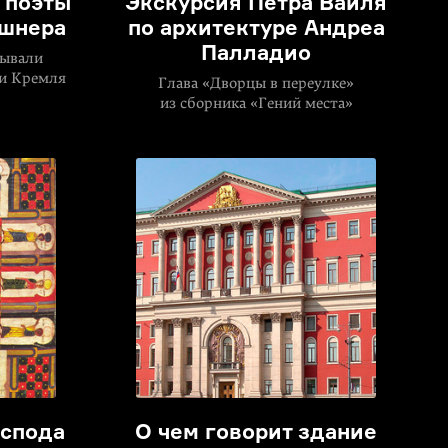
 поэты
Экскурсия Петра Вайля
ушнера
по архитектуре Андреа
Палладио
сывали
ти Кремля
Глава «Дворцы в переулке»
из сборника «Гений места»
оспода
О чем говорит здание