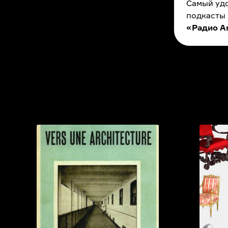
Самый удо
подкасты
«Радио A