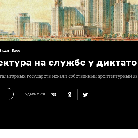
Вадим Басс
ектура на службе у диктат
талитарных государств искали собственный архитектурный я
Поделиться: