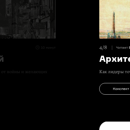
4/8
10 минут
Читает
й
Архит
х от войны и желающих
Как лидеры то
Конспект