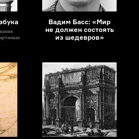
збука
Вадим Басс: «Мир
не должен состоять
звания
из шедевров»
картинках