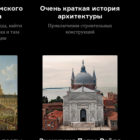
мского
Очень краткая история
а
архитектуры
ода, найти
Приключения строительных
а и таза
конструкций
ции