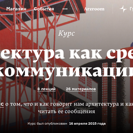
Магазин
События
й музей
Новая Третьяковка
Онлайн-университет
Курс
ой культуры
Русский язык от «гой еси» до «лол кек»
искусство XX века
Русская литература XX века
Детска
ектура как ср
коммуникаци
8 лекций
26 материалов
сс
о том, что и как говорит нам архитектура и ка
читать ее сообщения
Курс был опубликован
16 апреля 2015 года