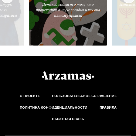
ратуры
Детский подкаст о том, что
Детский 
вных
происходит в науке сегодня и как она
программы
к этому пришла
О ПРОЕКТЕ
ПОЛЬЗОВАТЕЛЬСКОЕ СОГЛАШЕНИЕ
ПОЛИТИКА КОНФИДЕНЦИАЛЬНОСТИ
ПРАВИЛА
ОБРАТНАЯ СВЯЗЬ