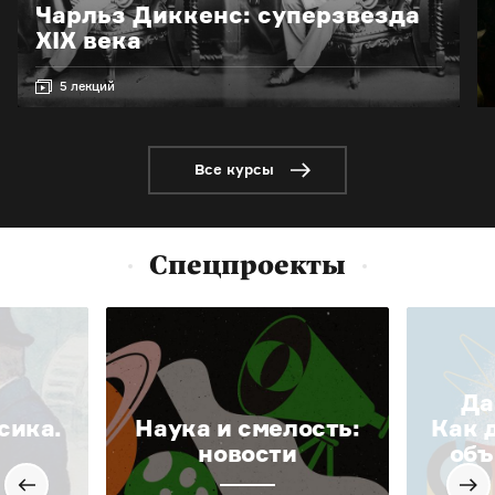
Чарльз Диккенс: суперзвезда
XIX века
5 лекций
Все курсы
Спецпроекты
Да
сика.
Наука и смелость:
Как 
новости
объ