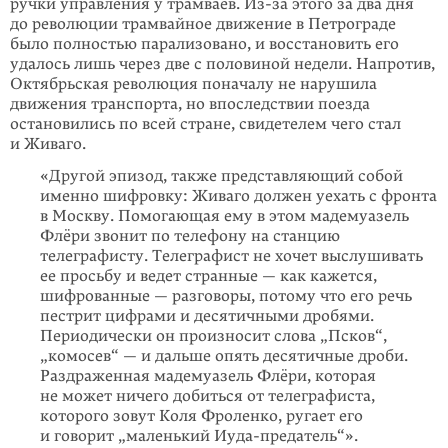
ручки управления у трамваев. Из-за этого за два дня
до революции трамвайное движение в Петрограде
было полностью парализовано, и восстановить его
удалось лишь через две с половиной недели. Напротив,
Октябрьская революция поначалу не нарушила
движения транс­порта, но впоследствии поезда
остановились по всей стране, свидетелем чего стал
и Живаго.
«Другой эпизод, также представляющий собой
именно шифровку: Живаго должен уехать с фронта
в Москву. Помогающая ему в этом мадемуазель
Флёри звонит по телефону на станцию
телеграфисту. Телеграфист не хочет выслушивать
ее просьбу и ведет странные — как кажется,
шифрованные — разговоры, потому что его речь
пестрит цифрами и десятичными дробями.
Периодически он произносит слова „Псков“,
„комосев“ — и дальше опять десятичные дроби.
Раздраженная мадемуазель Флёри, которая
не может ничего добиться от телеграфиста,
которого зовут Коля Фроленко, ругает его
и говорит „маленький Иуда-предатель“».