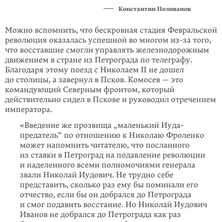
Константин Поливанов
Можно вспомнить, что бескровная стадия Февральской
революция оказалась успешной во многом из-за того,
что восставшие смогли управлять железно­дорожным
движением в стране из Петрограда по телеграфу.
Благодаря этому поезд с Николаем II не дошел
до столицы, а завернул в Псков. Комосев — это
командующий Северным фронтом, который
действительно сидел в Пскове и руководил отречением
императора.
«Введение же прозвища „маленький Иуда-
предатель“ по отношению к Николаю Фроленко
может напомнить читателю, что посланного
из ставки в Петроград на подавление революции
и наделенного всеми полномочиями генерала
звали Николай Иудович. Не трудно себе
представить, сколько раз ему бы поминали его
отчество, если бы он добрался до Петрограда
и смог подавить восстание. Но Николай Иудович
Иванов не добрался до Петрограда как раз