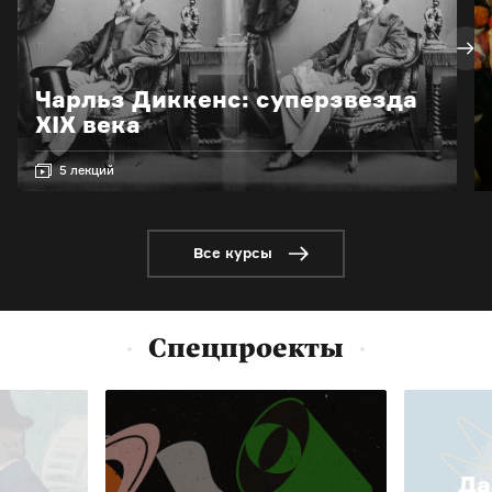
Чарльз Диккенс: суперзвезда
XIX века
5 лекций
Все курсы
Спецпроекты
Да