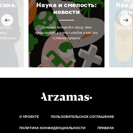
сика.
Наука и смелость:
Как 
новости
объ
ратуры
Детский подкаст о том, что
Детский 
вных
происходит в науке сегодня и как она
программы
к этому пришла
О ПРОЕКТЕ
ПОЛЬЗОВАТЕЛЬСКОЕ СОГЛАШЕНИЕ
ПОЛИТИКА КОНФИДЕНЦИАЛЬНОСТИ
ПРАВИЛА