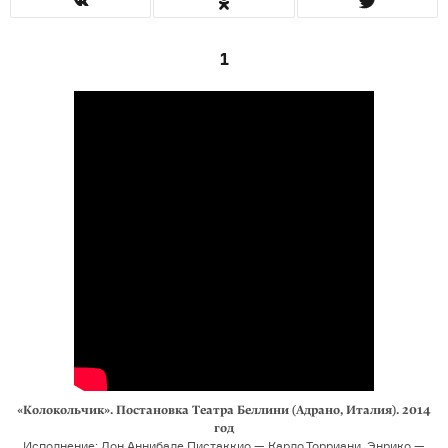
1
«Колокольчик». Постановка Театра Беллини (Адрано, Италия). 2014
год
Исполнение: Дон Аннибале Пистаккио — Карло Торриани, Энрико —