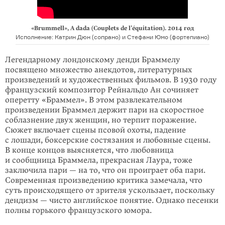
«Brummell», A dada (Couplets de l’équitation). 2014 год
Исполнение: Катрин Дюн (сопрано) и Стефани Юмо (фортепиано)
Легендарному лондонскому денди Браммелу
посвящено множество анекдотов, литературных
произведений и художественных фильмов. В 1930 году
французский композитор Рейнальдо Ан сочиняет
оперетту «Браммел». В этом развлекательном
произведении Браммел держит пари на скоростное
соблазнение двух женщин, но терпит поражение.
Сюжет включает сцены псовой охоты, падение
с лошади, боксерские состязания и любовные сцены.
В конце концов выясняется, что любовница
и сообщница Браммела, прекрасная Лаура, тоже
заключила пари — на то, что он проиграет оба пари.
Современная произведению критика замечала, что
суть происходящего от зрителя ускользает, поскольку
дендизм — чисто английское понятие. Однако песенки
полны горького французского юмора.