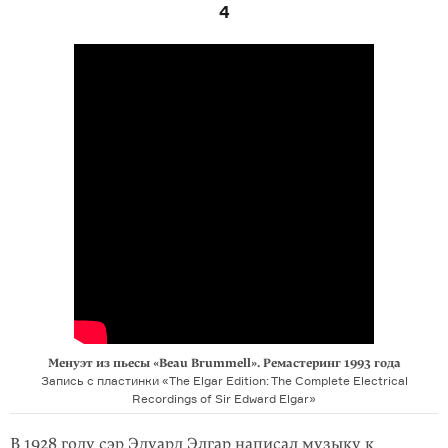
4
Менуэт из пьесы «Beau Brummell». Ремастеринг 1993 года
Запись с пластинки «The Elgar Edition: The Complete Electrical
Recordings of Sir Edward Elgar»
В 1928 году сэр Эдуард Элгар написал музыку к