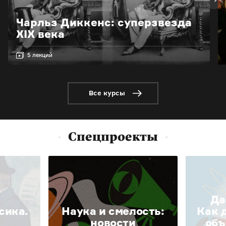
Чарльз Диккенс: суперзвезда
XIX века
5 лекций
Все курсы
Спецпроекты
Да
сика.
Наука и смелость:
Как 
новости
объ