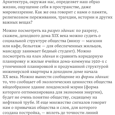
Архитектура, окружая нас, определяет наш образ
жизни, ощущение себя в пространстве, даже
мировоззрение. Как же она говорит с нами о памяти,
религиозном переживании, трагедии, истории и других
важных вещах?
Можно посмотреть на
разрез здания:
по разрезу,
скажем, доходного дома XIX века можно судить о
социальной структуре общества (внизу — магазин
или кафе, бельэтаж — для обеспеченных жильцов,
мансарду занимает бедный студент). Можно
посмотреть на
план здания
и сравнить коридорную
планировку и жилые ячейки дома-коммуны 1920-х с
утонченной планировкой и продуманной структурой
инженерской квартиры в доходном доме начала
XX века. Можно вынести сообщение из
формы здания:
то, что сообщает об экологических ценностях общества
яйцеобразное здание лондонской мэрии (форма
которого оптимизирована для экономии энергии),
будет не очень понятно обществу, сидящему на
нефтяной трубе. И еще множество сигналов говорит
нам о привычках общества и слоя, для которого
создана постройка, — вплоть до точности линий