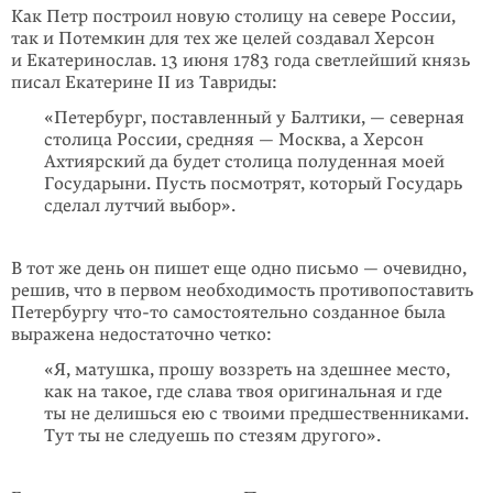
Как Петр построил новую столицу на севере России,
так и Потемкин для тех же целей создавал Херсон
и Екатеринослав. 13 июня 1783 года светлейший князь
писал Екатерине II из Тавриды:
«Петербург, поставленный у Балтики, — северная
столица России, средняя — Москва, а Херсон
Ахтиярский да будет столица полуденная моей
Государыни. Пусть посмотрят, который Государь
сделал лутчий выбор».
В тот же день он пишет еще одно письмо — очевидно,
решив, что в первом необходимость противопоставить
Петербургу
что-то
самостоятельно созданное была
выражена недостаточно четко:
«Я, матушка, прошу воззреть на здешнее место,
как на такое, где слава твоя оригинальная и где
ты не делишься ею с твоими предшественниками.
Тут ты не следуешь по стезям другого».