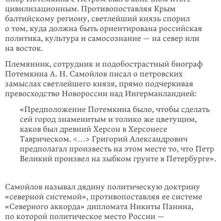
цивилизационным. Противопоставляя Крым
балтийскому региону, светлейший князь спорил
о том, куда должна быть ориентирована российская
политика, культура и самосознание — на север или
на восток.
Племянник, сотрудник и подобострастный биограф
Потемкина А. Н. Самойлов писал о петровских
замыслах светлейшего князя, прямо подчеркивая
превосходство Новороссии над Ингерманландией:
«Предположение Потемкина было, чтобы сделать
сей город знаменитым и толико же цветущим,
каков был древний Херсон в Херсонесе
Таврическом. <…> Григорий Александрович
предполагал произвесть на этом месте то, что Петр
Великий произвел на зыбком грунте в Петербурге».
Самойлов называл дядину политическую доктрину
«северной системой», противопоставляя ее системе
«Северного аккорда» дипломата Никиты Панина,
по которой политическое место России —