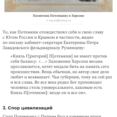
Памятник Потемкину в Херсоне
© russiahistory.ru
То, как Потемкин отождествлял себя и свою славу
с Югом России и Крымом в частности, видно
по письму кабинет-секретаря Екатерины Петра
Завадовского фельдмаршалу Румянцеву:
«Князь Г[ригорий] П[отемкин] не имеет против
себя балансу. <…> Заложение Херсона весьма
прославляется, хотят медали бить на память сего
произшествия. Вещь обычная, но автор свое дело
любит и возвышает. Чья губерния, тому на сей раз
и вся слава. Во все века редко Бог производил
человека столь универсального, каковым есть
Князь П[отемкин]: везде он и все он».
3. Спор цивилизаций
Спор Потемкина с Петром был в конечном итоге