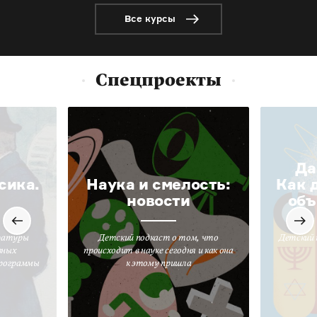
Все курсы
Спецпроекты
Да
сика.
Наука и смелость:
Как 
новости
объ
ратуры
Детский подкаст о том, что
Детский 
вных
происходит в науке сегодня и как она
программы
к этому пришла