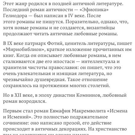
Этот жанр родился в поздней античной литературе.
Последний роман античности — «Эфиопика»
Гелиодора — был написан в IV веке. После
этого романы не пишутся. Поразительно, однако, что,
хотя новые романы и не создаются, византийцы
продолжают читать античные любовные романы.
В IX веке патриарх Фотий, ценитель литературы, пишет
«Мириобиблион», краткое изложение прочитанных им
книг. Когда он описывает любовные романы, в нем
сталкиваются две его ипостаси — интеллектуала и
хранителя чистоты православия: он пишет, что это
очень увлекательная и изящная литература, но
чрезвычайно душевредная. Такое отношение
сохранялось на протяжении многих столетий.
Но в XII веке, в эпоху династии Комнинов, любовный
роман возродился.
Первым стал роман Евмафия Макремволита «Исмена
и Исмений». Это полностью подражательное
сочинение: оно написано прозой, его действие
происходит в античных декорациях. На христианство