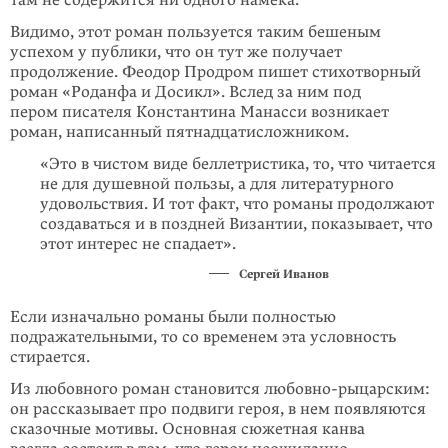
там не содержится ни одного намека.
Видимо, этот роман пользуется таким бешеным
успехом у публики, что он тут же получает
продолжение. Феодор Продром пишет стихотворный
роман «Роданфа и Досикл». Вслед за ним под
пером писателя Константина Манасси возникает
роман, написанный пятнадцатисложником.
«Это в чистом виде беллетристика, то, что читается
не для душевной пользы, а для литературного
удовольствия. И тот факт, что романы продолжают
создаваться и в поздней Византии, показывает, что
этот интерес не спадает».
Сергей Иванов
Если изначально романы были полностью
подражательными, то со временем эта условность
стирается.
Из любовного роман становится любовно-рыцарским:
он рассказывает про подвиги героя, в нем появляются
сказочные мотивы. Основная сюжетная канва