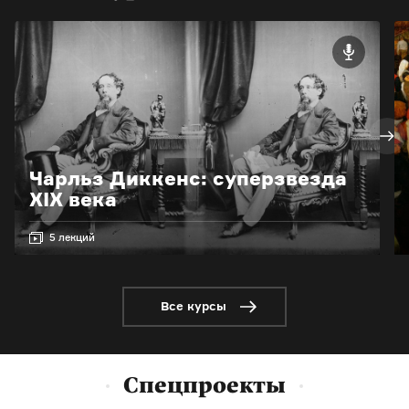
Чарльз Диккенс: суперзвезда
XIX века
5 лекций
Все курсы
Спецпроекты