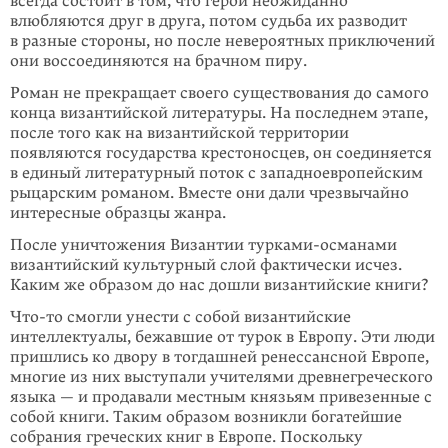
всегда состоит в том, что герои неожиданно
влюбляются друг в друга, потом судьба их разводит
в разные стороны, но после невероятных приключений
они воссоединяются на брачном пиру.
Роман не прекращает своего существования до самого
конца византийской литературы. На последнем этапе,
после того как на византийской территории
появляются государства крестоносцев, он соединяется
в единый литературный поток с западноевропейским
рыцарским романом. Вместе они дали чрезвычайно
интересные образцы жанра.
После уничтожения Византии турками-османами
византийский культурный слой фактически исчез.
Каким же образом до нас дошли византийские книги?
Что-то смогли унести с собой византийские
интеллектуалы, бежавшие от турок в Европу. Эти люди
пришлись ко двору в тогдашней ренессансной Европе,
многие из них выступали учителями древнегреческого
языка — и продавали местным князьям привезенные с
собой книги. Таким образом возникли богатейшие
собрания греческих книг в Европе. Поскольку