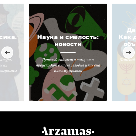
Да
сика.
Наука и смелость:
Как 
новости
объ
ратуры
Детский подкаст о том, что
Детский 
вных
происходит в науке сегодня и как она
программы
к этому пришла