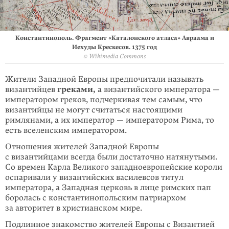
Константинополь. Фрагмент «Каталонского атласа» Авраама и
Иехуды Крескесов. 1375 год
© Wikimedia Commons
Жители Западной Европы предпочитали называть
византийцев
греками,
а византийского императора —
императором греков, подчеркивая тем самым, что
византийцы не могут считаться настоящими
римлянами, а их император — императором Рима, то
есть вселенским императором.
Отношения жителей Западной Европы
с византийцами всегда были достаточно натянутыми.
Со времен Карла Великого западноевропейские короли
оспари­вали у византийских василевсов титул
императора, а Западная церковь в лице римских пап
боролась с константинопольским патриархом
за авторитет в христианском мире.
Подлинное знакомство жителей Европы с Византией