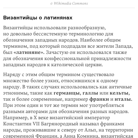
© Wikimedia Commons
Византийцы о латинянах
Византийцы использовали разнообразную,
но довольно бессистемную терминологию для
обозначения западных народов. Наиболее общим
термином, под который подпадали все жители Запада,
был
«латиняне».
Зачастую он использовался также
для обозначения конфессиональной принадлежности
западных народов к католической церкви.
Наряду с этим общим термином существовало
множество более узких, относившихся к одному
народу. В таких случаях использовались как античные
этнонимы, такие как
германцы,
галлы
или
кельты,
так и более современные, например
франки
и
италы.
При этом один и тот же термин мог употребляться
разными авторами для обозначения разных народов.
Например, в X веке византийский император
Константин VII Багрянородный называл франками
народы, проживавшие к северу от Альп, на территории
современной Франции, а Анна Комнина, византийская