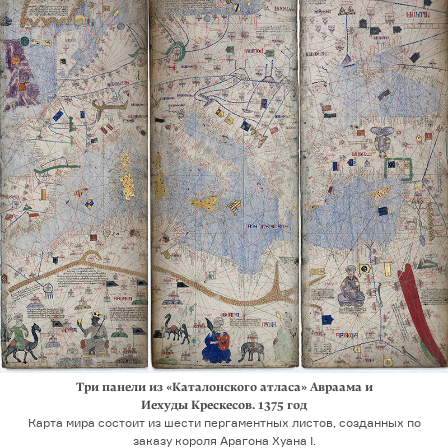
Три панели из «Каталонского атласа» Авраама и
Иехуды Крескесов. 1375 год
Карта мира состоит из шести пергаментных листов, созданных по
заказу короля Арагона Хуана I.