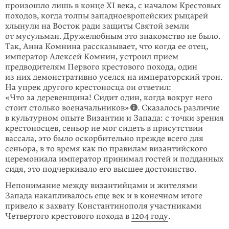
произошло лишь в конце XI века, с началом Крестовых
походов, когда толпы западноевропейских рыцарей
хлынули на Восток ради защиты Святой земли
от мусульман. Дружелюбным это знакомство не было.
Так, Анна Комнина рассказывает, что когда ее отец,
император Алексей Комнин, устроил прием
предводителям Первого крестового похода, один
из них демонстративно уселся на император­ский трон.
На упрек другого крестоносца он ответил:
«Что за деревенщина! Сидит один, когда вокруг него
стоит столько военачальников»
. Сказалось различие
в культурном опыте Византии и Запада: с точки зрения
крестоносцев, сеньор не мог сидеть в присутствии
вассала, это было оскорбительно прежде всего для
сеньора, в то время как по правилам византийского
церемониала император принимал гостей и подданных
сидя, это подчеркивало его высшее достоинство.
Непонимание между византийцами и жителями
Запада накапливалось еще век и в конечном итоге
привело к захвату Константинополя участниками
Четвер­того крестового похода в
1204 году
.