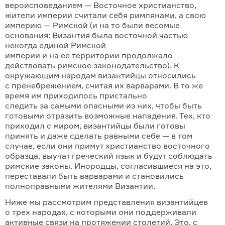
вероисповеданием — Восточное христианство,
жители империи считали себя римлянами, а свою
империю — Римской (и на то были весомые
основания: Византия была восточной частью
некогда единой Римской
империи и на ее территории продолжало
действовать римское законодательство). К
окружающим народам византийцы относились
с пренебрежением, считая их варварами. В то же
время им приходилось пристально
следить за самыми опасными из них, чтобы быть
готовыми отразить возможные нападения. Тех, кто
приходил с миром, византийцы были готовы
принять и даже сделать равными себе — в том
случае, если они примут христианство восточного
образца, выучат греческий язык и будут соблюдать
римские законы. Инородцы, согласившиеся на это,
переставали быть варварами и становились
полноправными жителями Византии.
Ниже мы рассмотрим представления византийцев
о трех народах, с которыми они поддерживали
активные связи на протяжении столетий. Это, с