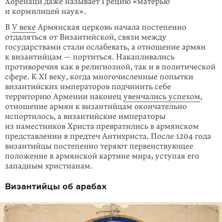
Хоренаци даже называет Грецию «матерью
и кормилицей наук».
В
V веке
Армянская церковь начала постепенно
отдаляться от Византийской, связи между
государствами стали ослабевать, а отношение армян
к византий­цам — портиться. Накапливались
противоречия как в религиозной, так и в политической
сфере. К XI веку, когда многочисленные попытки
византий­ских императоров подчинить себе
территорию Армении нако­нец
увенчались успехом
,
отношение армян к византийцам окончательно
испортилось, а визан­тийские императоры
из наместников Христа превратились в армянском
представлении в предтеч Антихриста. После 1204 года
византийцы постепенно теряют первенствующее
положение в армянской картине мира, уступая его
западным христианам.
Византийцы об арабах