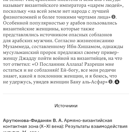
называет византийского императора «царем людей»,
поскольку «на всей земле нет народа с лучшей
физиогномией и более тонкими чертами лица»
.
Особенной популярностью у арабов пользовались
византийские женщины, которые также
представлялись источником опасных соблазнов
для арабских мужчин. Согласно жизнеописанию
Мухаммеда, составленному Ибн‑Хишамом, однажды
мусульманский пророк предложил своему привер­
женцу Джадду пойти войной на византийцев, на что
тот ответил: «О Послан­ник Аллаха! Разреши мне
остаться и не соблазняй! Ей-богу, все мои родичи
знают, какой я поклонник женщин, и я боюсь, что
не удержусь, увидев женщин Бану аль‑Асфар»
.
Источники
Арутюнова-Фиданян В. А.
Армяно-византийская
контактная зона (Х–ХІ века): Результаты взаимодействия