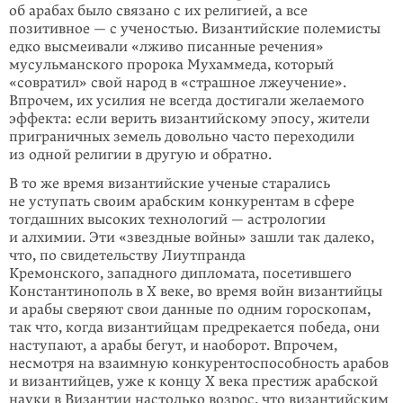
об арабах было связано с их религией, а все
позитивное — с ученостью. Византийские полемисты
едко высмеивали «лживо писанные речения»
мусульманского пророка Мухаммеда, который
«совратил» свой народ в «страшное лжеучение».
Впрочем, их усилия не всегда достигали желаемого
эффекта: если верить византийскому эпосу, жители
приграничных земель довольно часто переходили
из одной религии в другую и обратно.
В то же время византийские ученые старались
не уступать своим арабским конкурентам в сфере
тогдашних высоких технологий — астрологии
и алхимии. Эти «звездные войны» зашли так далеко,
что, по свидетельству Лиутпранда
Кремонского, западного дипломата, посетившего
Константинополь в X веке, во время войн византийцы
и арабы сверяют свои данные по одним гороскопам,
так что, когда византийцам предрекается победа, они
наступают, а арабы бегут, и наоборот. Впрочем,
несмотря на взаимную конкурентоспособность арабов
и византийцев, уже к концу X века престиж арабской
науки в Византии настолько возрос, что византийским