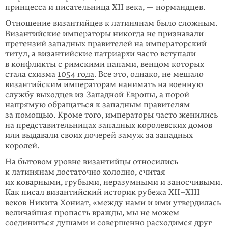
принцесса и писательница XII века, — нормандцев.
Отношение византийцев к латинянам было сложным.
Византийские императоры никогда не признавали
претензий западных правителей на императорский
титул, а византийские патриархи часто вступали
в конфликты с римскими папами, венцом которых
стала схизма
1054 года
. Все это, однако, не мешало
византийским императорам нанимать на военную
службу выходцев из Западной Европы, а порой
напрямую обращаться к западным правителям
за помощью. Кроме того, императоры часто женились
на представительницах западных королевских домов
или выдавали своих дочерей замуж за западных
королей.
На бытовом уровне византийцы относились
к латинянам достаточно холодно, считая
их коварными, грубыми, неразумными и заносчивыми.
Как писал византийский историк рубежа XII–XIII
веков Никита Хониат, «между нами и ими утвердилась
величайшая пропасть вражды, мы не можем
соединиться душами и совершенно расходимся друг