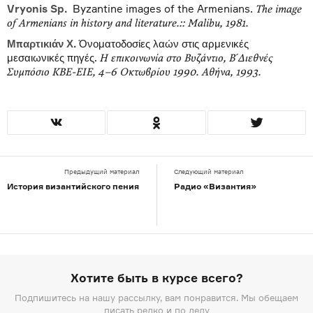
Vryonis Sp.
Byzantine images of the Armenians.
The image
of Armenians in history and literature.:: Malibu, 1981.
Μπαρτικιάν Χ.
Όνοματοδοσίες λαών στις αρμενικές
μεσαιωνικές πηγές.
Η επικοινωνία στο Βυζάντιο, Β ́Διεθνές
Συμπόσιο ΚΒΕ-ΕΙΕ, 4–6 Οκτωβρίου 1990. Αθήνα, 1993.
Предыдущий материал
Следующий материал
История византийского пения
Радио «Византия»
Хотите быть в курсе всего?
Подпишитесь на нашу рассылку, вам понравится. Мы обещаем
писать редко и по делу