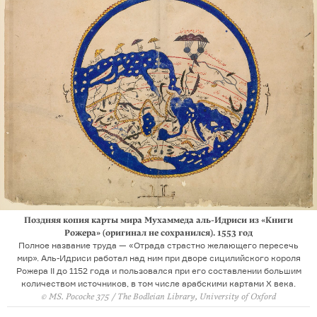
Поздняя копия карты мира Мухаммеда аль-Идриси из «Книги
Рожера» (оригинал не сохранился). 1553 год
Полное название труда — «Отрада страстно желающего пересечь
мир». Аль-Идриси работал над ним при дворе сицилийского короля
Рожера II до 1152 года и пользовался при его составлении большим
количеством источников, в том числе арабскими картами X века.
© MS. Pococke 375 / The Bodleian Library, University of Oxford