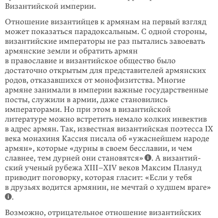
Византийской империи.
Отношение византийцев к армянам на первый взгляд
может показаться пара­доксальным. С одной стороны,
византийские императоры не раз пытались завоевать
армянские земли и обратить армян
в православие и византийское общество было
достаточно открытым для представителей армянских
родов, отказавшихся от монофизитства. Многие
армяне занимали в империи важные государственные
посты, служили в армии, даже становились
императорами. Но при этом в византийской
литературе можно встретить немало колких инвектив
в адрес армян. Так, известная византийская поэтесса IX
века монахиня Кассия писала об «ужаснейшем народе
армян», которые «дурны в своем бесславии, и чем
славнее, тем дурней они становятся»
. А византий­
ский ученый рубежа XIII–XIV веков Максим Плануд
приводит поговорку, которая гласит: «Если у тебя
в друзьях водится армянин, не мечтай о худшем враге»
.
Возможно, отрицательное отношение византийских