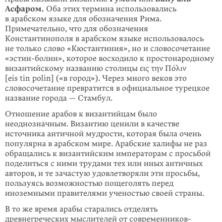
Асфаром.
Оба этих термина использовались
в арабском языке для обозначения Рима.
Примечательно, что для обозначения
Константинополя в арабском языке использовалось
не только слово «Кюстантиния», но и словосочетание
«эстин-болин», которое восходило к простонародному
византийскому названию столицы εις την Πόλιν
[eis tin polin] («в город»). Через много веков это
словосочетание превратится в официальное турецкое
название города — Стамбул.
Отношение арабов к византийцам было
неоднозначным. Византию ценили в качестве
источника античной мудрости, которая была очень
популярна в арабском мире. Арабские халифы не раз
обращались к византийским императорам с просьбой
поделиться с ними трудами тех или иных античных
авторов, и те зачастую удовлетворяли эти просьбы,
пользуясь возможностью пощеголять перед
иноземными правителями ученостью своей страны.
В то же время арабы старались отделять
древнегреческих мыслителей от современников-