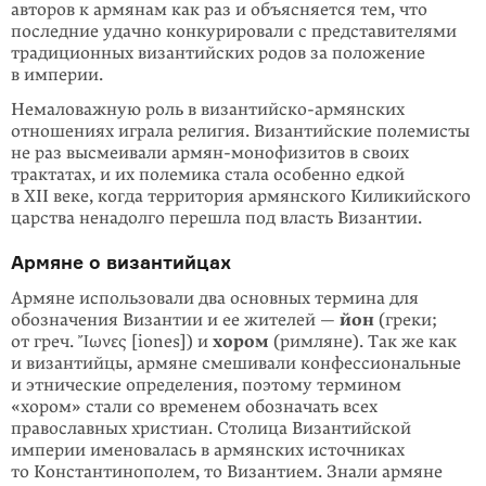
авторов к армянам как раз и объясняется тем, что
последние удачно конкурировали с представителями
традиционных византийских родов за положение
в империи.
Немаловажную роль в византийско-армянских
отношениях играла религия. Византийские полемисты
не раз высмеивали армян-монофизитов в своих
трактатах, и их полемика стала особенно едкой
в XII веке, когда территория армянского Киликийского
царства ненадолго перешла под власть Византии.
Армяне о византийцах
Армяне использовали два основных термина для
обозначения Византии и ее жителей —
йон
(греки;
от греч. Ἴωνες [iones]) и
хором
(римляне). Так же как
и византийцы, армяне смешивали конфессиональные
и этнические определения, поэтому термином
«хором» стали со временем обозначать всех
православных христиан. Столица Византийской
империи именовалась в армянских источниках
то Константинополем, то Византием. Знали армяне