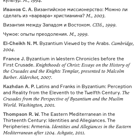
культур.
М., 1994.
Иванов С. А.
Византийское миссионерство: Можно ли
сделать из «варвара» христианина?
М., 2003.
Византия между Западом и Востоком.
СПб., 1999.
Чужое: опыты преодоления.
М., 1999.
El-Cheikh N. M.
Byzantium Viewed by the Arabs.
Cambridge,
2004.
France J.
Byzantium in Western Chronicles before the
First Crusade.
Knighthoods of Christ: Essays on the History of
the Crusades and the Knights Templar, presented to Malcolm
Barber. Aldershot, 2007.
Kazhdan A. P.
Latins and Franks in Byzantium: Perception
and Reality from the Eleventh to the Twelfth Century.
The
Crusades from the Perspective of Byzantium and the Muslim
World. Washington, 2001.
Thompson R. W.
The Eastern Mediterranean in the
Thirteenth Century: Identities and Allegiances. The
Peripheries: Armenia.
Identities and Allegiances in the Eastern
Mediterranean after 1204. Ashgate, 2011.