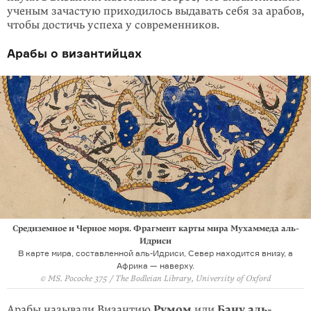
ученым зачастую приходилось выдавать себя за арабов,
чтобы достичь успеха у современников.
Арабы о византийцах
Средиземное и Черное моря. Фрагмент карты мира Мухаммеда аль-
Идриси
В карте мира, составленной аль-Идриси, Север находится внизу, а
Африка — наверху.
© MS. Pococke 375 / The Bodleian Library, University of Oxford
Арабы называли Византию
Румом
или
Бану аль-