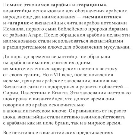
Помимо этнонимов
«арабы»
и
«сарацины»,
византийцы использовали для обозначения арабских
народов еще два наименования — «
исмаилитяне»
и
«агаряне»:
византийцы считали арабов потомками
Исмаила, первого сына библейского пророка Авраама
от рабыни Агари. После обращения арабов в ислам эти
наименования стали использоваться византийцами
в расширительном ключе для обозначения мусульман.
До поры до времени византийцы не обращали
на арабов внимания, считая их одним
из многочисленных варварских племен к востоку
от своих границ. Но в
VII веке
, после появления
ислама, грянули арабские завоевания, лишив­шие
Византию самых плодородных и развитых областей —
Сирии, Палестины и Египта. Эти завоевания настолько
шокировали византийцев, что долгое время они
говорили об арабах исключительно
в апокалиптическом ключе. Оправившись от первого
шока, византийцы стали активно взаимодей­ствовать
с арабами как на поле брани, так и в мирное время.
Все негативное в византийских представлениях