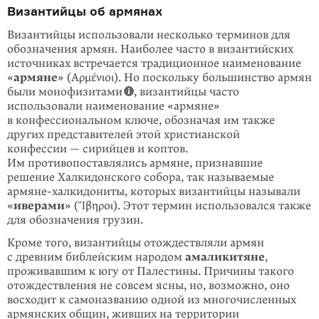
Византийцы об армянах
Византийцы использовали несколько терминов для
обозначения армян. Наиболее часто в византийских
источниках встречается традиционное наименование
«
армяне
» (Αρμένιοι). Но поскольку большинство армян
были монофизитами
, византийцы часто
использовали наименование «армяне»
в конфессиональном ключе, обозначая им также
других представителей этой христианской
конфессии — сирийцев и коптов.
Им противопоставлялись армяне, признавшие
решение Халкидонского собора, так называемые
армяне-халкидониты, которых византийцы называли
«
иверами
» (Ἴβηροι). Этот термин использовался также
для обозначения грузин.
Кроме того, византийцы отождествляли армян
с древним библейским народом
амаликитяне
,
проживавшим к югу от Палестины. Причины такого
отождест­вления не совсем ясны, но, возможно, оно
восходит к самоназванию одной из многочисленных
армянских общин, живших на территории