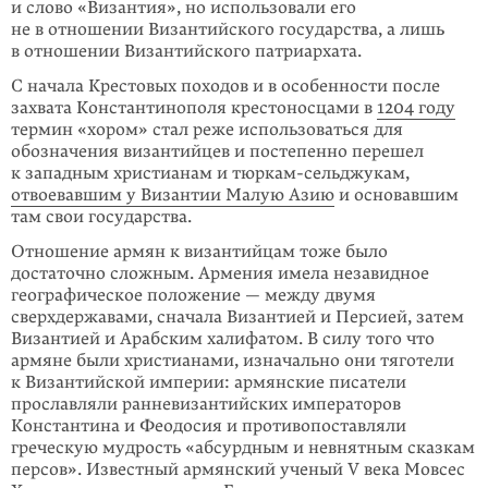
и слово «Византия», но использовали его
не в отношении Византийского государства, а лишь
в отношении Византийского патриархата.
С начала Крестовых походов и в особенности после
захвата Константинополя крестоносцами в
1204 году
термин «хором» стал реже использоваться для
обозначения византийцев и постепенно перешел
к западным христианам и тюркам-сельджукам,
отвоевавшим у Византии Малую Азию
и основавшим
там свои государства.
Отношение армян к византийцам тоже было
достаточно сложным. Армения имела незавидное
географическое положение — между двумя
сверхдержавами, сначала Византией и Персией, затем
Византией и Арабским халифатом. В силу того что
армяне были христианами, изначально они тяготели
к Византийской империи: армянские писатели
прославляли ранневизантийских императоров
Константина и Феодосия и противопоставляли
греческую мудрость «абсурд­ным и невнятным сказкам
персов». Известный армянский ученый V века Мовсес