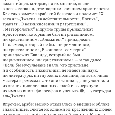
византийцев, которые, по их мнению, впали
в невежество под тлетворным влиянием христианства.
Как едко замечал арабский богослов и полемист IX
века аль-Джахиз, «в действительности „Логика“,
трактат „О возникновении и разрушении“,
„Метеорология“ и другие труды принад­лежат
Аристотелю, который не был ни римлянином,
ни христианином; „Альмагест“ принадлежит
Птолемею, который не был ни римлянином,
ни христианином; „Евклидова геометрия“
принадлежит Евклиду, который не был
ни римлянином, ни христианином» — и так далее.
«Если бы мусульмане знали, что христиане,
и в особенности византийцы, не имеют ни наук,
ни литературы, ни глубоких познаний, но всего лишь
мастера в ремеслах… то они бы никогда не удостоили
их звания цивилизованных людей и вычеркнули
их имя из книги философов и ученых»
, — утверждал
аль‑Джахиз.
Впрочем, арабы высоко отзывались о внешнем облике
византийцев, считая их одними из красивейших людей
на земле. Так, арабский писатель X века аль‑Масуди