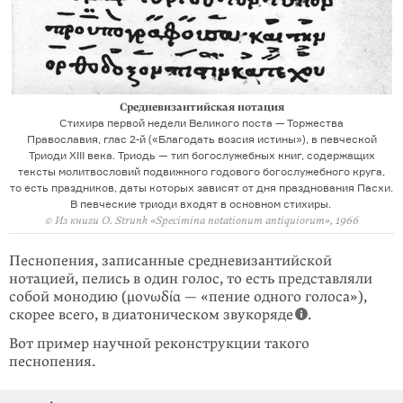
Средневизантийская нотация
Cтихира первой недели Великого поста — Торжества
Православия, глас 2-й («Благодать возсия истины»), в певческой
Триоди XIII века. Триодь — тип богослужебных книг, содержащих
тексты молитвословий подвижного годового богослужебного круга,
то есть праздников, даты которых зависят от дня празднования Пасхи.
В певческие триоди входят в основном стихиры.
© Из книги Ο. Strunk «Specimina notationum antiquiorum», 1966
Песнопения, записанные средневизантийской
нотацией, пелись в один голос, то есть представляли
собой монодию (μονωδία — «пение одного голоса»),
скорее всего, в диатоническом звукоряде
.
Вот пример научной реконструкции такого
песнопения.