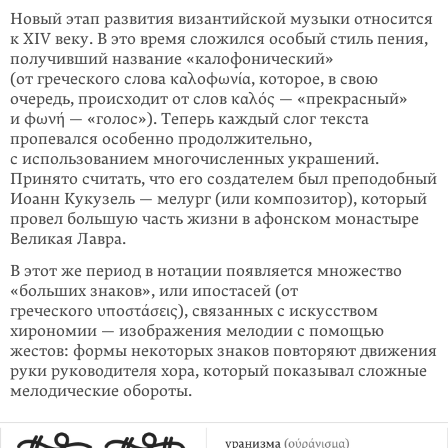
Новый этап развития византийской музыки относится
к XIV веку. В это время сложился особый стиль пения,
получивший название «калофонический»
(от греческого слова καλοφωνία, которое, в свою
очередь, происходит от слов καλός — «прекрасный»
и φωνή — «голос»). Теперь каждый слог текста
пропевался особенно продолжительно,
с использованием многочисленных украшений.
Принято считать, что его создателем был преподобный
Иоанн Кукузель — мелург (или композитор), который
провел большую часть жизни в афонском монастыре
Великая Лавра.
В этот же период в нотации появляется множество
«больших знаков», или ипостасей (от
греческого υποστάσεις), связанных с искусством
хирономии — изображения мелодии с помощью
жестов: формы некоторых знаков повторяют движения
руки руководителя хора, который показывал сложные
мелодические обороты.