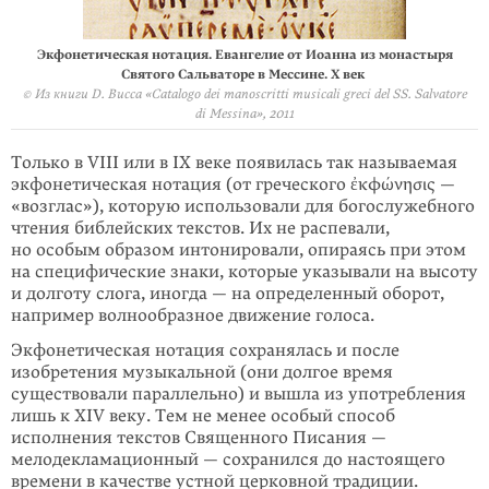
Экфонетическая нотация. Евангелие от Иоанна из монастыря
Святого Сальваторе в Мессине. X век
© Из книги D. Bucca «Catalogo dei manoscritti musicali greci del SS. Salvatore
di Messina», 2011
Только в VIII или в IX веке появилась так называемая
экфонетическая нотация (от греческого ἐκφώνησις —
«возглас»), которую использовали для богослужебного
чтения библейских текстов. Их не распевали,
но особым образом интонировали, опираясь при этом
на специфические знаки, которые указывали на высоту
и долготу слога, иногда — на определенный оборот,
например волнообразное движение голоса.
Экфонетическая нотация сохранялась и после
изобретения музыкальной (они долгое время
существовали параллельно) и вышла из употребления
лишь к XIV веку. Тем не менее особый способ
исполнения текстов Священ­ного Писания —
мелодекламаци­онный — сохранился до настоящего
времени в качестве устной церковной традиции.