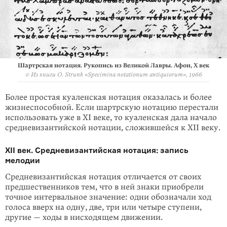
Шартрская нотация. Рукопись из Великой Лавры. Афон, X век
© Из книги Ο. Strunk «Specimina notationum antiquiorum», 1966
Более простая куаленская нотация оказалась и более
жизнеспособной. Если шартрскую нотацию перестали
использовать уже в XI веке, то куаленская дала начало
средневизантийской нотации, сложившейся к XII веку.
XII век. Средневизантийская нотация: запись
мелодии
Средневизантийская нотация отличается от своих
предшественников тем, что в ней знаки приобрели
точное интервальное значение: одни обозначали ход
голоса вверх на одну, две, три или четыре ступени,
другие — ходы в нисходящем движении.