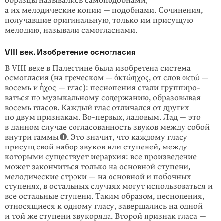
образцы назывались самоподобнами,
а их мелодические копии — подобнами. Сочинения,
получавшие оригинальную, только им присущую
мелодию, называли самогласнами.
VIII век. Изобретение осмогласия
В VIII веке в Палестине была изобретена система
осмогласия (на греческом — ὀκτώηχος, от слов ὀκτώ —
восемь и ἦχος — глас): песнопения стали группиро­
ваться по музыкальному содержанию, образовывая
восемь гласов. Каждый глас отличался от других
по двум признакам. Во-первых, ладовым. Лад — это
в данном случае согласованность звуков между собой
внутри гаммы
. Это значит, что каждому гласу
присущ свой набор звуков или ступеней, между
которыми существует иерархия: все произведение
может закончиться только на основной ступени,
мелодические строки — на основной и побочных
ступенях, в остальных случаях могут использоваться и
все остальные ступени. Таким образом, песнопения,
относящиеся к одному гласу, завершались на одной
и той же ступени звукоряда. Второй признак гласа —