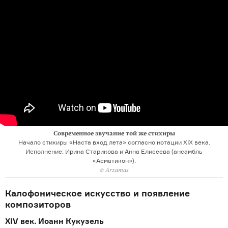
Современное звучание той же стихиры
Начало стихиры «Наста вход лета» согласно нотации XIX века.
Исполнение: Ирина Старикова и Анна Елисеева (ансамбль
«Асматикон»).
© Arzamas
Калофоническое искусство и появление
композиторов
XIV век. Иоанн Кукузель