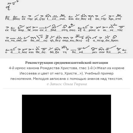
Реконструкция средневизантийской нотации
4-й ирмос канона Рождества Христова, глас 1-й («Жезл из корене
Иессеева и цвет от него, Христе…»). Учебный пример
песнопения. Мелодия записана с помощью знаков над текстом.
© Запись: Ольга Тюрина