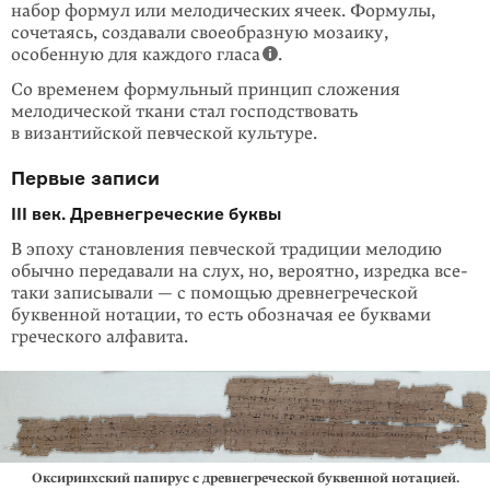
набор формул или мелодических ячеек. Формулы,
сочетаясь, создавали своеобразную мозаику,
особенную для каждого гласа
.
Со временем формульный принцип сложения
мелодической ткани стал господствовать
в византийской певческой культуре.
Первые записи
III век. Древнегреческие буквы
В эпоху становления певческой традиции мелодию
обычно передавали на слух, но, вероятно, изредка все-
таки записывали — с помощью древнегреческой
буквенной нотации, то есть обозначая ее буквами
греческого алфавита.
Оксиринхский папирус с древнегреческой буквенной нотацией.