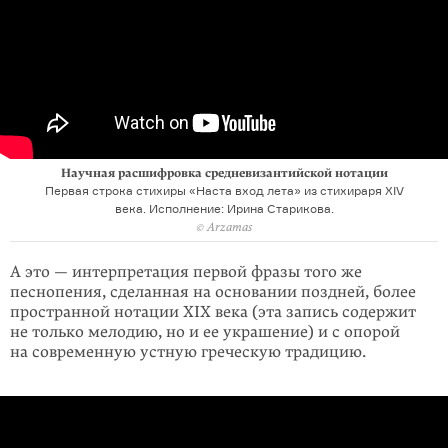
Научная расшифровка средневизантийской нотации
Первая строка стихиры «Наста вход лета» из стихираря XIV
века. Исполнение: Ирина Старикова.
© Arzamas
А это — интерпретация первой фразы того же
песнопения, сделанная на основании поздней, более
пространной нотации XIX века (эта запись содержит
не только мелодию, но и ее украшение) и с опорой
на современную устную греческую традицию.