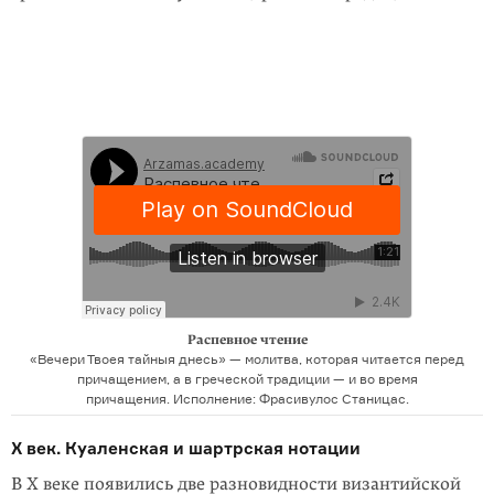
Распевное чтение
«Вечери Твоея тайныя днесь» — молитва, которая читается перед
причащением, а в греческой традиции — и во время
причащения. Исполнение: Фрасивулос Станицас.
X век. Куаленская и шартрская нотации
В X веке появились две разновидности византийской