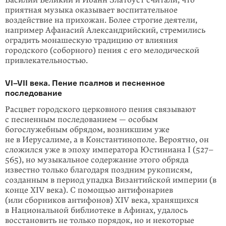
Василий Великий и Иоанн Златоуст считали, что
приятная музыка оказывает воспитательное
воздействие на прихожан. Более строгие деятели,
например Афанасий Александрийский, стремились
оградить монашескую традицию от влияния
городского (соборного) пения с его мелодической
привлекательностью.
VI–VII века. Пение псалмов и песненное
последование
Расцвет городского церковного пения связывают
с песненным последова­нием — особым
богослужебным обрядом, возникшим уже
не в Иерусалиме, а в Константинополе. Вероятно, он
сложился уже в эпоху императора Юстиниана I (527–
565), но музыкальное содержание этого обряда
известно только благодаря поздним рукописям,
созданным в период упадка Византийской империи (в
конце XIV века). С помощью антифонариев
(или сборников антифонов) XIV века, хранящихся
в Национальной библиотеке в Афинах, удалось
восстановить не только порядок, но и некоторые