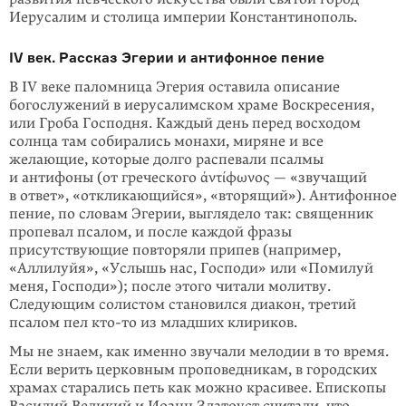
Иерусалим и столица империи Константинополь.
IV век. Рассказ Эгерии и антифонное пение
В IV веке паломница Эгерия оставила описание
богослужений в иерусалимском храме Воскресения,
или Гроба Господня. Каждый день перед восходом
солнца там собирались монахи, миряне и все
желающие, которые долго распевали псалмы
и антифоны (от греческого ἀντίφωνος — «звучащий
в ответ», «откликающийся», «вторящий»). Антифонное
пение, по словам Эгерии, выглядело так: священник
пропевал псалом, и после каждой фразы
присутствующие повторяли припев (например,
«Аллилуйя», «Услышь нас, Господи» или «Помилуй
меня, Господи»); после этого читали молитву.
Следующим солистом становился диакон, третий
псалом пел кто-то из младших клириков.
Мы не знаем, как именно звучали мелодии в то время.
Если верить церковным проповедникам, в городских
храмах старались петь как можно красивее. Епископы