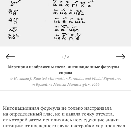
2 / 2
1 / 2
Мартирии с интонационными формулами. Фрагмент рукописи
Мартирии изображены слева, интонационные формулы —
конца XV века
справа
© Из книги J. Raasted «Intonation Formulas and Modal Signatures
© National Library of Greece
in Byzantine Musical Manuscripts», 1966
Интонационная формула не только настраивала
на определенный глас, но и давала точку отсчета,
от которой затем исполнялись последующие знаки
нотации: от последнего звука настройки хор пропевал