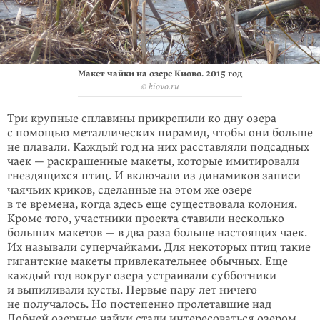
Макет чайки на озере Киово. 2015 год
© kiovo.ru
Три крупные сплавины прикрепили ко дну озера
с помощью металлических пирамид, чтобы они больше
не плавали. Каждый год на них расставляли подсадных
чаек — раскрашенные макеты, которые имитировали
гнездящихся птиц. И включали из динамиков записи
чаячьих криков, сделанные на этом же озере
в те времена, когда здесь еще существовала колония.
Кроме того, участ­ники проекта ставили несколько
больших макетов — в два раза больше настоя­щих чаек.
Их называли суперчайками. Для некоторых птиц такие
гигантские макеты привлекательнее обычных. Еще
каждый год вокруг озера устраивали субботники
и выпиливали кусты. Первые пару лет ничего
не получалось. Но постепенно пролетавшие над
Лобней озерные чайки стали интересоваться озером