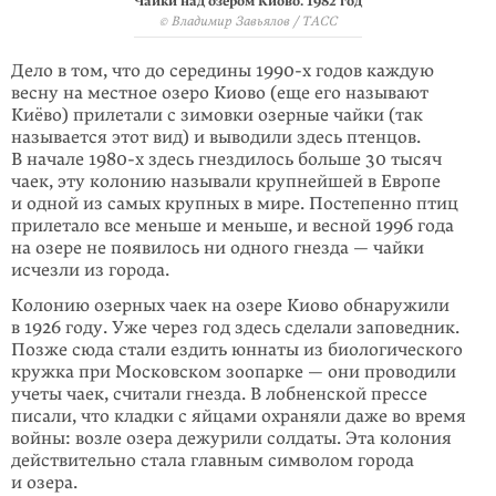
Чайки над озером Киово. 1982 год
© Владимир Завьялов / ТАСС
Дело в том, что до середины
1990-х
годов каждую
весну на местное озеро Киово (еще его называют
Киёво) прилетали с зимовки озерные чайки (так
называется этот вид) и выводили здесь птенцов.
В начале
1980-х
здесь гнездилось больше 30 тысяч
чаек, эту колонию называли крупнейшей в Европе
и одной из самых крупных в мире. Постепенно птиц
прилетало все меньше и меньше, и весной 1996 года
на озере не появилось ни одного гнезда — чайки
исчезли из города.
Колонию озерных чаек на озере Киово обнаружили
в 1926 году. Уже через год здесь сделали заповедник.
Позже сюда стали ездить юннаты из биологического
кружка при Московском зоопарке — они проводили
учеты чаек, считали гнезда. В лобненской прессе
писали, что кладки с яйцами охраняли даже во время
войны: возле озера дежурили солдаты. Эта колония
действительно стала главным символом города
и озера.