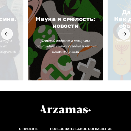
Да
сика.
Наука и смелость:
Как 
новости
объ
ратуры
Детский подкаст о том, что
Детский 
вных
происходит в науке сегодня и как она
программы
к этому пришла
О ПРОЕКТЕ
ПОЛЬЗОВАТЕЛЬСКОЕ СОГЛАШЕНИЕ