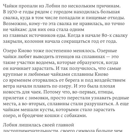
Чайки пропали из Лобни по нескольким причинам.
В
1970-е
годы рядом с городом находилась большая
свалка, куда в том числе попадали и пищевые отходы.
Возможно,
кому-то
эта свалка не нравилась, но точно
не чайкам: для них она стала одним
из главных источников еды. Когда в начале
80-х
свалку
закрыли, колония начала сокращаться год от года.
Озеро Киово тоже постепенно менялось. Озерные
чайки любят выводить птенцов на сплавинах — это
такие участки водоема, которые образуются, когда
он начинает зарастать. И так получилось, что самые
крупные и любимые чайками сплавины Киово
со временем оторвались от берега и под воздей­ствием
ветра начали плавать по озеру. И это была плохая
новость для чаек. Потому что, во-первых, птицы,
прилетая с зимовки, просто перестали узнавать родные
места, а во-вторых, сплавины стали разрушаться. А еще
чайкам мешали кусты, которыми стало зарастать
озеро, и бродячие кошки с собаками.
Лобня лишилась своей главной
достопримечательности, своего символа больше чем