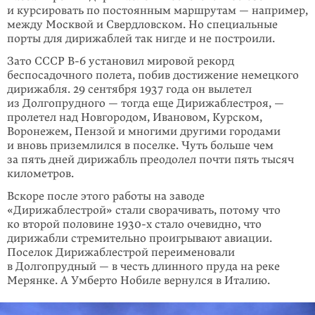
и курсировать по постоянным маршрутам — например,
между Москвой и Свердловском. Но специальные
порты для дирижаблей так нигде и не построили.
Зато СССР В-6 установил мировой рекорд
беспосадочного полета, побив дости­жение немецкого
дирижабля. 29 сентября 1937 года он вылетел
из Долгопруд­ного — тогда еще Дирижаблестроя, —
пролетел над Новгородом, Ивановом, Курском,
Воронежем, Пензой и многими другими городами
и вновь призем­лился в поселке. Чуть больше чем
за пять дней дирижабль преодолел почти пять тысяч
километров.
Вскоре после этого работы на заводе
«Дирижаблестрой» стали сворачивать, потому что
ко второй половине
1930-х
стало очевидно, что
дирижабли стре­мительно проигрывают авиации.
Поселок Дирижаблестрой переименовали
в Долгопрудный — в честь длинного пруда на реке
Мерянке. А Умберто Нобиле вернулся в Италию.