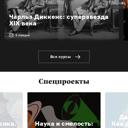
Чарльз Диккенс: суперзвезда
XIX века
5 лекций
Все курсы
Спецпроекты
Да
сика.
Наука и смелость:
Как 