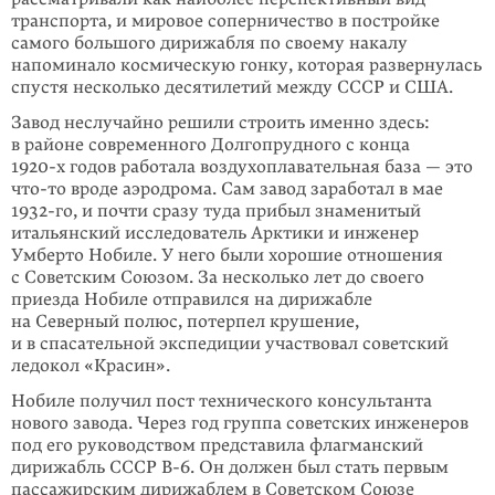
транспорта, и мировое соперничество в постройке
самого большого дирижабля по своему накалу
напоминало космическую гонку, которая развернулась
спустя несколько десятилетий между СССР и США.
Завод неслучайно решили строить именно здесь:
в районе современного Долгопрудного с конца
1920-х
годов работала воздухоплавательная база — это
что-то
вроде аэродрома. Сам завод заработал в мае
1932-го
, и почти сразу туда прибыл знаменитый
итальянский исследователь Арктики и инженер
Умберто Нобиле. У него были хорошие отношения
с Советским Союзом. За несколько лет до своего
приезда Нобиле отправился на дирижабле
на Северный полюс, потерпел крушение,
и в спасательной экспедиции участвовал советский
ледокол «Красин».
Нобиле получил пост технического консультанта
нового завода. Через год группа советских инженеров
под его руководством представила флагманский
дирижабль
СССР В-6
. Он должен был стать первым
пассажирским дирижаблем в Советском Союзе