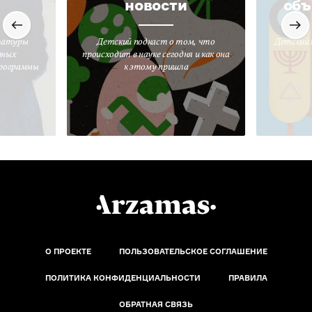
новости
объ
ратуры
Детский подкаст о том, что
Детский 
вных
происходит в науке сегодня и как она
программы
к этому пришла
О ПРОЕКТЕ
ПОЛЬЗОВАТЕЛЬСКОЕ СОГЛАШЕНИЕ
ПОЛИТИКА КОНФИДЕНЦИАЛЬНОСТИ
ПРАВИЛА
ОБРАТНАЯ СВЯЗЬ