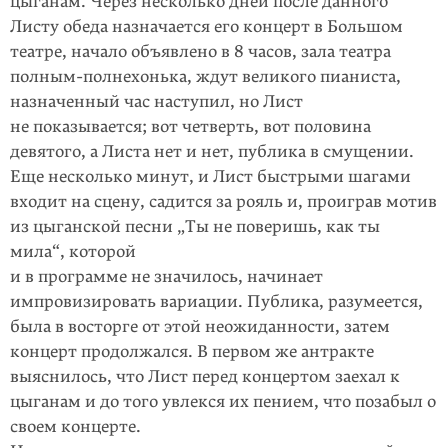
цыганам. Через несколько дней после данного
Листу обеда назначается его концерт в Большом
театре, начало объявлено в 8 часов, зала театра
полным-полнехонька, ждут великого пианиста,
назначенный час наступил, но Лист
не показывается; вот четверть, вот половина
девятого, а Листа нет и нет, публика в смущении.
Еще несколько минут, и Лист быстрыми шагами
входит на сцену, садится за рояль и, проиграв мотив
из цыганской песни „Ты не поверишь, как ты
мила“, которой
и в программе не значилось, начинает
импровизировать вариации. Публика, разумеется,
была в восторге от этой неожиданности, затем
концерт продолжался. В первом же антракте
выяснилось, что Лист перед концертом заехал к
цыганам и до того увлекся их пением, что позабыл о
своем концерте.