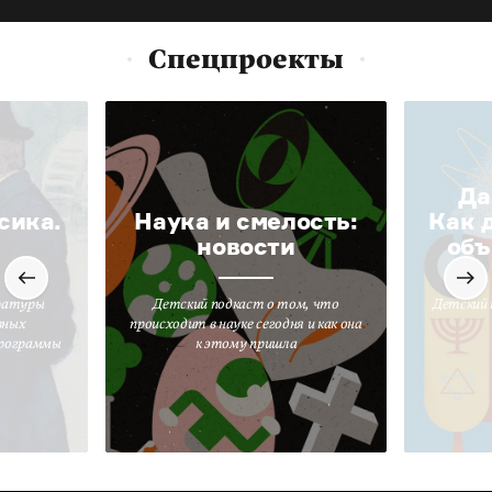
Спецпроекты
Да
сика.
Наука и смелость:
Как 
новости
объ
ратуры
Детский подкаст о том, что
Детский 
вных
происходит в науке сегодня и как она
программы
к этому пришла