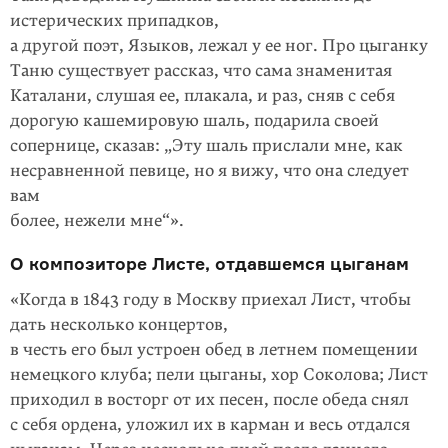
истерических припадков,
а другой поэт, Языков, лежал у ее ног. Про цыганку
Таню существует рассказ, что сама знаменитая
Каталани, слушая ее, плакала, и раз, сняв с себя
дорогую кашемировую шаль, подарила своей
сопернице, сказав: „Эту шаль прислали мне, как
несравненной певице, но я вижу, что она следует
вам
более, нежели мне“».
О композиторе Листе, отдавшемся цыганам
«Когда в 1843 году в Москву приехал Лист, чтобы
дать несколько концертов,
в честь его был устроен обед в летнем помещении
немецкого клуба; пели цыганы, хор Соколова; Лист
приходил в восторг от их песен, после обеда снял
с себя ордена, уложил их в карман и весь отдался