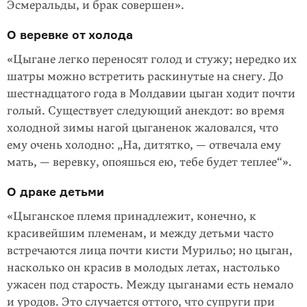
Эсмеральды, и брак совершен».
О веревке от холода
«Цыгане легко переносят голод и стужу; нередко их
шатры можно встретить раскинутые на снегу. До
шестнадцатого года в Молдавии цыган ходит почти
голый. Существует следующий анекдот: во время
холодной зимы нагой цыганенок жаловался, что
ему очень холодно: „На, дитятко, — отвечала ему
мать, — веревку, опояшься ею, тебе будет теплее“».
О драке детьми
«Цыганское племя принадлежит, конечно, к
красивейшим племенам, и между детьми часто
встречаются лица почти кисти Мурильо; но цыган,
насколько он красив в молодых летах, настолько
ужасен под старость. Между цыганами есть немало
и уродов. Это случается оттого, что супруги при