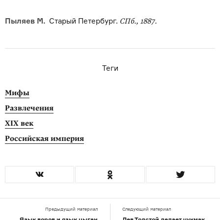
Пыляев М.
Старый Петербург.
СПб., 1887.
Теги
Мифы
Развлечения
XIX век
Российская империя
Предыдущий материал
Следующий материал
Язык воров и язык цыган
Лев Толстой делает чукмак