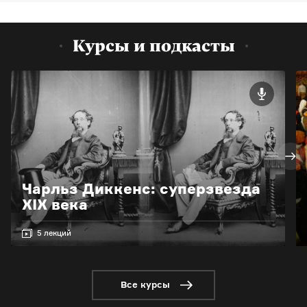
Курсы и подкасты
Чарльз Диккенс: суперзвезда
XIX века
5 лекций
Все курсы