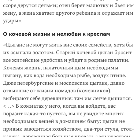
ссоре дерутся детьми; отец берет малютку и бьет им
жену, а жена хватает другого ребенка и отражает им
удары».
О кочевой жизни и нелюбви к креслам
«Цыгане не могут жить вне своих семейств, хотя бы
их осыпали золотом. Старый кочевой цыган бросит
все житейские удобства и уйдет в родные палатки.
Кочевая жизнь, палаточный дым необходимы
цыгану, как вода необходима рыбе, воздух птице.
Даже петербургские и московские цыгане, давно
отвыкшие от жизни номадов (кочевников),
выбирают себе деревянные: там им легче дышится.
<…> В комнатах у него, когда вы войдете, вас
поразит какая-то пустота, вы не увидите многих
необходимых вещей в домашнем быту: цыган не
привык заводиться хозяйством, два-три стула, стол-
калека, деревянная большая кровать с множеством