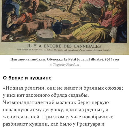
Цыгане-каннибалы. Обложка Le Petit Journal illustré. 1927 год
© Topfoto/Fotodom
О браке и кувшине
«Не зная религии, они не знают и брачных союзов;
у них нет законного обряда свадьбы.
Четырнадцатилетний мальчик берет первую
попавшуюся ему девушку, даже из родных, и
женится на ней. При этом случае новобрачные
разбивают кувшин, как было у Гренгуара и