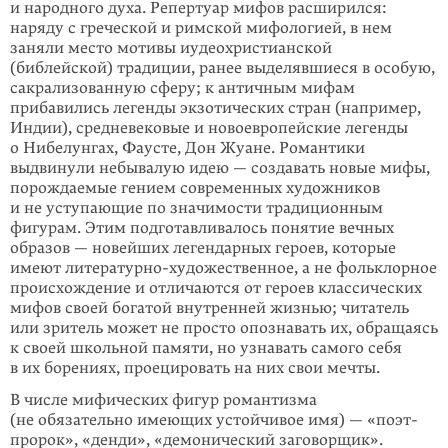
и народного духа. Репертуар мифов расширился:
наряду с греческой и римской мифологией, в нем
заняли место мотивы иудеохристианской
(библейской) традиции, ранее выделявшиеся в особую,
сакрализованную сферу; к античным мифам
прибавились легенды экзотиче­ских стран (например,
Индии), средневековые и новоевропейские легенды
о Нибелунгах, Фаусте, Дон Жуане. Романтики
выдвинули небывалую идею — создавать новые мифы,
порождаемые гением современных художников
и не усту­пающие по значимости традиционным
фигурам. Этим подготавли­валось понятие вечных
образов — новейших легендарных героев, которые
имеют литературно-художественное, а не фольклорное
происхождение и отличаются от героев классических
мифов своей богатой внутренней жизнью; читатель
или зритель может не просто опознавать их, обращаясь
к своей школьной памяти, но узнавать самого себя
в их борениях, проецировать на них свои мечты.
В числе мифических фигур романтизма
(не обязательно имеющих устойчивое имя) — «поэт-
пророк», «денди», «демонический заговорщик».