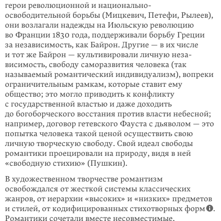
герои революционной и национально-
освободительной борьбы (Мицкевич, Петефи, Рылеев),
они возлагали надежды на Июльскую революцию
во Франции 1830 года, поддерживали борьбу Греции
за независимость, как Байрон. Другие — в их числе
и тот же Байрон — культивировали личную неза­
висимость, свободу саморазвития человека (так
называемый романтический индивидуализм), вопреки
ограничительным рамкам, которые ставит ему
общество; это могло приводить к конфликту
с государственной властью и даже доходить
до богоборческого восстания против власти небесной;
например, договор гетевского Фауста с дьяволом — это
попытка человека такой ценой осуществить свою
личную творческую свободу. Свой идеал свободы
романтики проецировали на природу, видя в ней
«свободную стихию» (Пушкин).
В художественном творчестве романтизм
освобождался от жесткой системы классических
жанров, от иерархии «высоких» и «низких» предметов
и стилей, от кодифицированных стихотворных форм
.
Романтики сочетали вместе несовместимые,