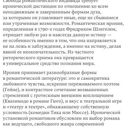
Свобода романтического индивида требует
иронической дистанции по отно­шению ко всем
неподвижным и завершенным формам духа,
за которыми он улавливает иные, еще не сбывшиеся
или утраченные возможности. Романтическая ирония,
определенная в 1790-х годах Фридрихом Шлегелем,
отрицает любую раз и навсегда данную истину —
ее особенность именно в том, что она направляется
не на ложь и заблуждения, а именно на истину, делая
явной ее неокончательность. Из частного
риторического приема она превра­щается
в универсальное средство познания мира.
Ирония принимает разнообразные формы
в романтической литературе: это и самокритика
любовного чувства, искренне переживаемого поэтом
(Гейне), и контрастное сочетание возвышенных
стремлений с гротескным внешним воплощением
(Квазимодо в романе Гюго), и вкус к театральной игре
и «театру в театре», обнажающему собственную
условность (комедии Тика или Мюссе). Иронической
установкой романтиков обусловлен их выбор романа
как веду­щего, свободного жанра современной