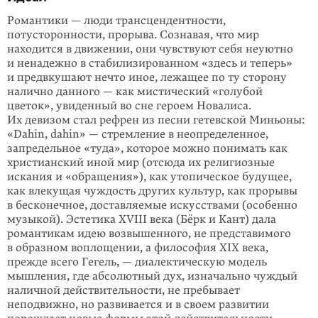
Романтики — люди трансцендентности,
потусторонности, прорыва. Сознавая, что мир
находится в движении, они чувствуют себя неуютно
и ненадежно в стабилизированном «здесь и теперь»
и предвкушают нечто иное, лежащее по ту сторону
налично данного — как мистический «голубой
цветок», увиден­ный во сне героем Новалиса.
Их девизом стал рефрен из песни гетевской Миньоны:
«Dahin, dahin» — стремление в неопределенное,
запредельное «туда», которое можно понимать как
христианский иной мир (отсюда их религиозные
искания и «обращения»), как утопическое будущее,
как влекущая чуждость других культур, как прорывы
в бесконечное, доставляемые искусствами (особенно
музыкой). Эстетика XVIII века (Бёрк и Кант) дала
романтикам идею возвышенного, не представимого
в образном воплощении, а философия XIX века,
прежде всего Гегель, — диалектическую модель
мышления, где абсолютный дух, изначально чуждый
наличной действительности, не пребы­вает
неподвижно, но развивается и в своем развитии