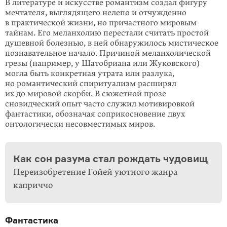
В литературе и искусстве романтизм создал фигуру
мечтателя, выглядящего нелепо и отчужденно
в практической жизни, но причастного мировым
тайнам. Его меланхолию перестали считать простой
душевной болезнью, в ней обнару­жилось мистическое
познавательное начало. Причиной меланхолической
грезы (например, у Шатобриана или Жуковского)
могла быть конкретная утрата или разлука,
но романтический спиритуализм расширял
их до мировой скорби. В сюжетной прозе
сновидческий опыт часто служил мотивировкой
фантастики, обозначая соприкосновение двух
онтологически несовместимых миров.
Как сон разума стал рождать чудовищ
Переизобретение Гойей уютного жанра
каприччо
Фантастика