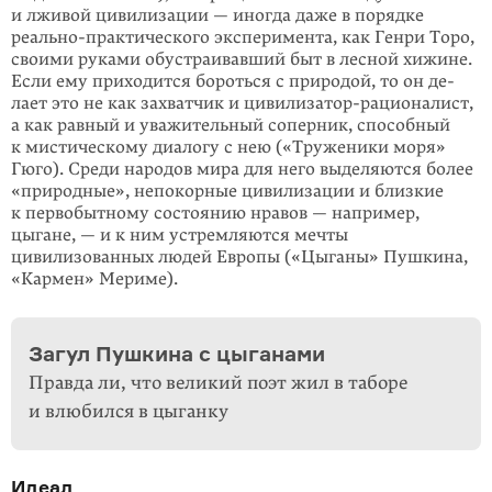
и лживой цивилизации — иногда даже в порядке
реаль­но-практического эксперимента, как Генри Торо,
своими руками обустра­ивав­ший быт в лесной хижине.
Если ему приходится бороться с при­ро­дой, то он де­
лает это не как захватчик и цивилизатор-рационалист,
а как равный и уважи­тельный соперник, способный
к мистическому диалогу с нею («Труженики моря»
Гюго). Среди народов мира для него выделяются более
«природные», непокорные цивилизации и близкие
к первобытному состоянию нравов — например,
цыгане, — и к ним устремляются мечты
цивилизованных людей Европы («Цыганы» Пушкина,
«Кармен» Мериме).
Загул Пушкина с цыганами
Правда ли, что великий поэт жил в таборе
и влюбился в цыганку
Идеал