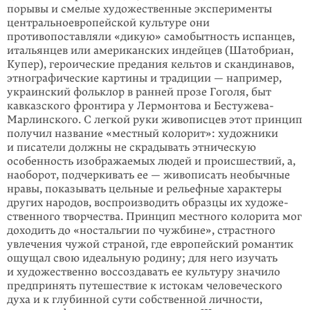
порывы и смелые художественные эксперименты
центральноевропей­ской куль­туре они
противопоставляли «дикую» самобытность испанцев,
итальянцев или американских индейцев (Шатобриан,
Купер), героические предания кельтов и скандинавов,
этнографические картины и традиции — например,
украинский фольклор в ранней прозе Гоголя, быт
кавказского фронтира у Лермонтова и Бестужева-
Марлинского. С легкой руки живописцев этот принцип
получил название «местный колорит»: художники
и писатели должны не скрадывать этническую
особенность изображаемых людей и происшествий, а,
наоборот, подчеркивать ее — живописать необычные
нравы, показывать цельные и рельеф­ные характеры
других народов, воспроиз­водить образцы их художе­
ственного творчества. Принцип местного коло­рита мог
доходить до «носталь­гии по чужбине», страстного
увлечения чужой страной, где европейский романтик
ощущал свою идеальную родину; для него изучать
и художественно воссоздавать ее культуру значило
предпринять путеше­ствие к истокам человеческого
духа и к глубинной сути собственной личности,