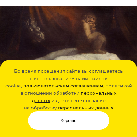
Во время посещения сайта вы соглашаетесь
с использованием нами файлов
cookie,
пользовательским соглашением
, политикой
в отношении обработки
персональных
данных
и даете свое согласие
на обработку
персональных данных
Хорошо
Ночной кошмар. Картина Генри Фюсли. 1781 год
Detroit Institute of Artsт