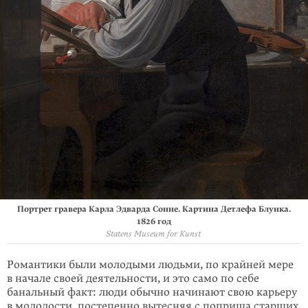
Портрет гравера Карла Эдварда Сонне. Картина Детлефа Блунка.
1826 год
Statens Museum for Kunst
Романтики были молодыми людьми, по крайней мере
в начале своей деятельности, и это само по себе
банальный факт: люди обычно начинают свою карьеру
в молодости, постепенно вытесняя с поприща старших.