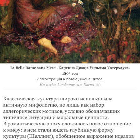
La Belle Dame sans Merci. Картина Джона Уильяма Уотерхауса.
1893 год
Иллюстрация к поэме Джона Китса.
Hessisches Landesmuseum Darmstadt
Классическая культура широко использовала
античную мифологию, но лишь как набор
аллегорических мотивов, условно обозначавших
типичные ситуации и моральные ценности.
В романтическую эпоху сложилось новое отношение
к мифу: в нем стали видеть глубинную форму
культуры (Шеллинг), обобщен­ное выражение идеалов