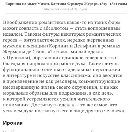
Коринна на мысе Мизен. Картина Франсуа Жерара.
1819–1821
годы
Musée des Beaux-Arts, Lyon
В воображении романтиков
какая-то
из таких форм
может совпасть с абсолютом — стать воплощенным
идеалом. Таковы фигуры некоторых романтических
героев — энтузиастических, нередко жертвенных
мужчин и женщин (Коринна и Дельфина в романах
Жермены де Сталь, «Татьяны милый идеал»
у Пушкина), обретающих одинокое совершенство
благодаря напряженной работе духа. Такие фигуры
функционально отличны от идеаль­ных персонажей
в литературе и искусстве классицизма: они вводятся
в произведение не как резонеры, комментирующие
несовершенную жизнь своего окружения, и не как
моральные образцы для подражания, а как цель,
к которой устремляются усилия читательского
понимания. Достигнуть идеала — то же самое, что
усилием духа постигнуть его в лице другого человека.
Ирония