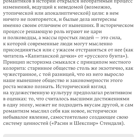
романтиков в истории открылся необратимый процесс
измене­ний, ведущий к неведомой (возможно,
утопической или апокалиптической) цели: в нем
ничего не повторяется, и былые дела интересны
именно своим отличием от нынешних. В историческом
процессе решающую роль играют не цари
и полководцы, а массы простых людей — это сила,
к которой совре­менные люди могут мысленно
присоединяться или с ужасом отстраняться от нее (как
читатель «Капитанской дочки» от «русского бунта»).
Принцип историзма смыкался с принципом местного
колорита: старинное общество столь же экзотично, как
чужестранное, с той разницей, что из него выросло
наше нынешнее общество и закономерности этого
роста можно познать. Исторический взгляд
на художественную культуру предполагал релятивизм
в оценках: то, что считалось высшими достижениями
в одну эпоху, может не подходить вкусам другой, и сам
романтизм мыслил себя как новое, истори­чески
небывалое явление, самостоятельно создающее свою
систему ценностей («Расин и Шекспир» Стендаля).