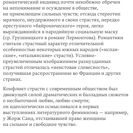
романтический индивид почти неизбежно обречен
на непонимание и осуждение в обществе,
не приемлющем сильных чувств; отсюда стереотип
мрачного, неудержимого в своих страстях, нередко
преступного «байрони­ческого» героя, легко
вырождавшийся в пародийную социальную маску
(ср. Грушницкого в романе Лермонтова). Романтики
считали страстный характер отличительной
особенностью некоторых южных народов («испан­
ские», «итальянские» страсти). Условно-
преувеличенным изображением разнуздан­ных
страстей отличалась «неистовая словесность»,
получившая распростра­нение во Франции и других
странах.
Конфликт страсти с современным обществом был
движущей силой драма­тических и балладных сюжетов
о несбыточной любви, любви-смерти;
он идеологически осмысливался в первых
выступлениях литературного феминизма — например,
у Жорж Санд, отстаивавшей право женщины
на сильное и свободное чувство.