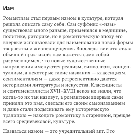
Изм
Романтизм стал первым измом в культуре, которая
решила описать саму себя. Сам суффикс «-изм»
существовал много раньше, применялся в медицине,
политике, риторике, но в романтическую эпоху его
впервые использовали для наименования новой формы
творчества и жизнеощущения. Впоследствии это стало
обычной практикой: нам кажется само собой
разумеющимся, что новые художе­ственные
направления именуются реализм, символизм, концеп­
туа­лизм, а некоторые такие названия — классицизм,
сентиментализм — даже ретроспективно даются
историками литературы и искусства. Класси­цисты
и сентименталисты XVII–XVIII веков не знали, что
когда-то
их так назовут, а романтики впервые сами
приняли это имя, сделали его своим самоназванием
и даже стали подыскивать ему историческую
традицию — находить роман­тику в старинной, прежде
всего средневековой, культуре.
Назваться измом — это учредительный акт. Это