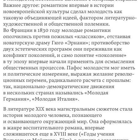
Важнее другое: романтизм впервые в истории
новоевропейской культуры сделал молодость как
таковую объединяющей идеей, фактором литературно-
худо­жественной и общественной полемики.
Во Франции в 1830 году молодые романтики
ополчились против пожилых «классиков», отстаивая
новаторскую драму Гюго «Эрнани»; противоборство
двух эстетических программ они переживали как
конфликт поколений, и само понятие «поколение»
в ту эпоху впервые начали применять для осмысления
общественных процессов. Пафос молодости мог иметь
и политическое измерение, выражая желание револю­
ционных перемен, радикального расчета с прошлым:
так, национально-демократические движения
в нескольких странах назывались «Молодая
Германия», «Молодая Италия».
В литературе XIX века магистральным сюжетом стала
история молодого человека, познающего
и осваивающего окружающий мир. Она оформлялась
в жанре воспитательного романа, впервые
сложившегося еще в XVIII веке («Годы учения