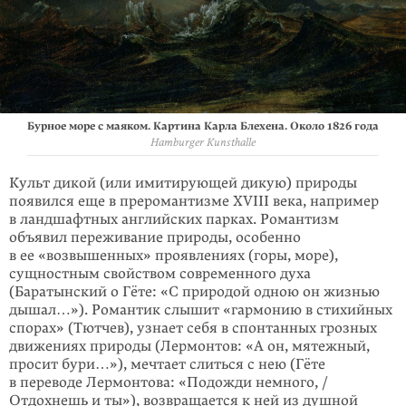
Бурное море с маяком. Картина Карла Блехена. Около 1826 года
Hamburger Kunsthalle
Культ дикой (или имитирующей дикую) природы
появился еще в прероман­тизме XVIII века, например
в ландшафтных английских парках. Романтизм
объявил переживание природы, особенно
в ее «возвышенных» проявлениях (горы, море),
сущностным свойством современного духа
(Баратынский о Гёте: «С природой одною он жизнью
дышал…»). Романтик слышит «гармонию в стихийных
спорах» (Тютчев), узнает себя в спонтанных грозных
движениях природы (Лермонтов: «А он, мятежный,
просит бури…»), мечтает слиться с нею (Гёте
в переводе Лермонтова: «Подожди немного, /
Отдохнешь и ты»), воз­враща­ется к ней из душной