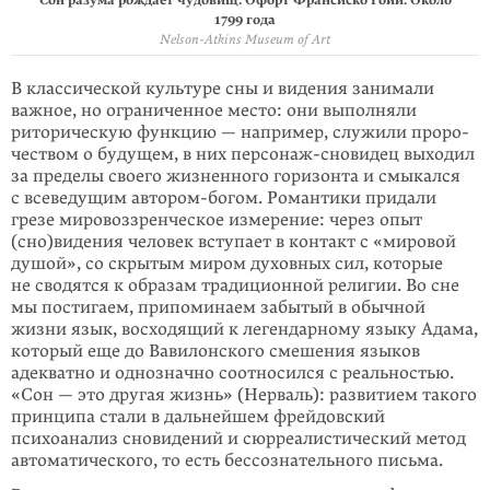
Сон разума рождает чудовищ. Офорт Франсиско Гойи. Около
1799 года
Nelson-Atkins Museum of Art
В классической культуре сны и видения занимали
важное, но ограниченное место: они выполняли
риторическую функцию — например, служили проро­
чеством о будущем, в них персонаж-сновидец выходил
за пределы своего жизненного горизонта и смыкался
с всеведущим автором-богом. Романтики придали
грезе мировоззренческое измерение: через опыт
(сно)видения человек вступает в контакт с «мировой
душой», со скрытым миром духовных сил, которые
не сводятся к образам традиционной религии. Во сне
мы постигаем, припоминаем забытый в обычной
жизни язык, восходящий к легендарному языку Адама,
который еще до Вавилонского смешения языков
адекватно и однозначно соотносился с реальностью.
«Сон — это другая жизнь» (Нерваль): развитием такого
принципа стали в дальнейшем фрейдовский
психоанализ сновидений и сюрреалистический метод
автоматического, то есть бессозна­тельного письма.