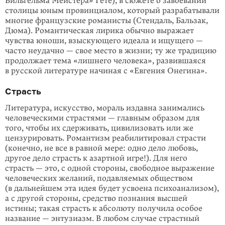
Вильгельма Мейстера» Гёте), в сюжете о завоевании
столицы юным провинциалом, который разрабатывали
многие французские романисты (Стендаль, Бальзак,
Дюма). Романтическая лирика обычно выражает
чувства юноши, взыскующего идеала и ищущего —
часто неудачно — свое место в жизни; ту же традицию
продолжает тема «лишнего человека», развившаяся
в русской литературе начиная с «Евгения Онегина».
Страсть
Литература, искусство, мораль издавна занимались
человеческими стра­стями — главным образом для
того, чтобы их сдерживать, цивилизовать или же
цензурировать. Романтизм реабилитировал страсти
(конечно, не все в равной мере: одно дело любовь,
другое дело страсть к азартной игре!). Для него
страсть — это, с одной стороны, свободное выражение
человеческих желаний, подавляемых обществом
(в дальнейшем эта идея будет усвоена психоанализом),
а с другой стороны, средство познания высшей
истины; такая страсть к абсолюту получила особое
название — энтузиазм. В любом случае страстный