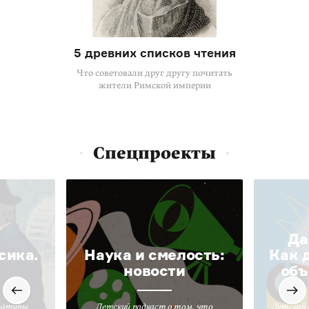
5 древних списков чтения
Что советовали друг другу почитать
жители Римской империи
Спецпроекты
Да
сика.
Наука и смелость:
Как 
новости
объ
ратуры
Детский подкаст о том, что
Детский 