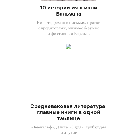
10 историй из жизни
Бальзака
Нищета, роман в письмах, прятки
с кредиторами, мнимое безумие
и фиктивный Рафаэль
Средневековая литература:
главные книги в одной
таблице
«Беовульф», Данте, «Эдда», трубадуры
и другие