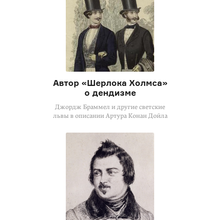
Автор «Шерлока Холмса»
о дендизме
Джордж Браммел и другие светские
львы в описании Артура Конан Дойла