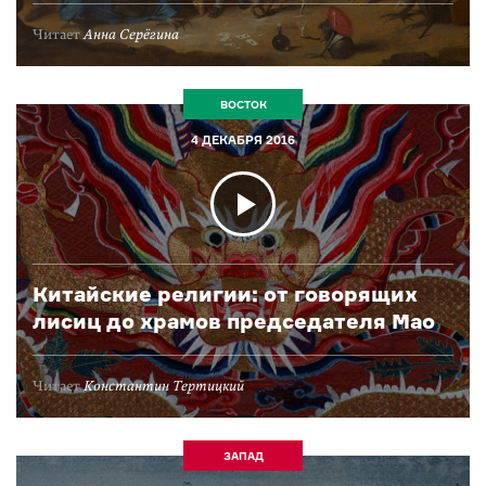
Читает
Анна Серёгина
ВОСТОК
4 ДЕКАБРЯ 2016
Китайские религии: от говорящих
лисиц до храмов председателя Мао
Читает
Константин Тертицкий
ЗАПАД