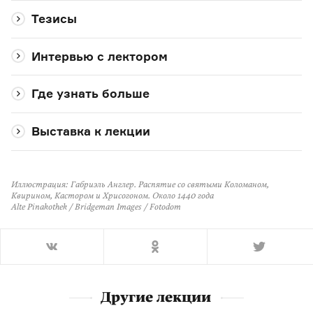
Тезисы
Интервью с лектором
Где узнать больше
Выставка к лекции
Иллюстрация:
Габриэль Англер. Распятие со святыми Коломаном,
Квирином, Кастором и Хрисогоном. Около 1440 года
Alte Pinakothek / Bridgeman Images / Fotodom
Другие лекции