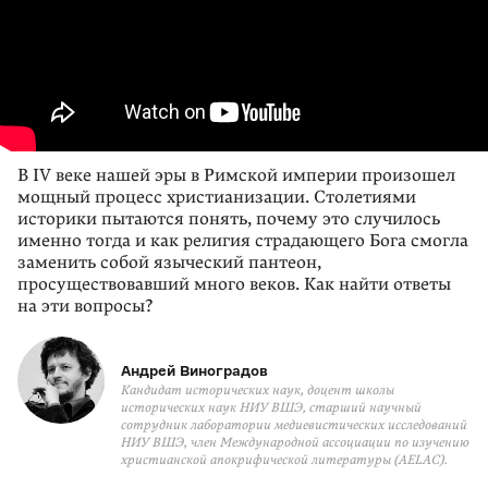
В IV веке нашей эры в Римской империи произошел
мощный процесс христи­анизации. Столетиями
историки пытаются понять, почему это случилось
именно тогда и как религия страдающего Бога смогла
заменить собой языческий пантеон,
просуществовавший много веков. Как найти ответы
на эти вопросы?
Андрей Виноградов
Кандидат исторических наук, доцент школы
исторических наук НИУ ВШЭ, старший научный
сотрудник лаборатории медиевистических исследований
НИУ ВШЭ, член Международной ассоциации по изучению
христианской апокрифической литературы (AELAC).