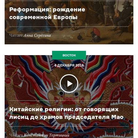
Реформация: рождение
современной Европы
Читает
Анна Серёгина
ВОСТОК
4 ДЕКАБРЯ 2016
Китайские религии: от говорящих
лисиц до храмов председателя Мао
Читает
Константин Тертицкий