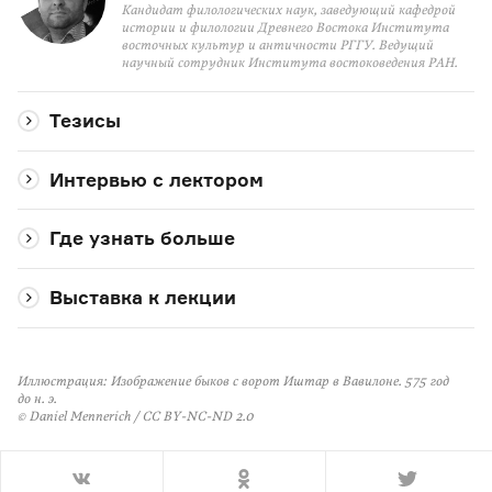
Кандидат филологических наук, заведующий кафедрой
истории и филологии Древнего Востока Института
восточных культур и античности РГГУ. Ведущий
научный сотрудник Института востоковедения РАН.
Тезисы
Интервью с лектором
Где узнать больше
Выставка к лекции
Иллюстрация:
Изображение быков с ворот Иштар в Вавилоне. 575 год
до н. э.
© Daniel Mennerich / CC BY-NC-ND 2.0