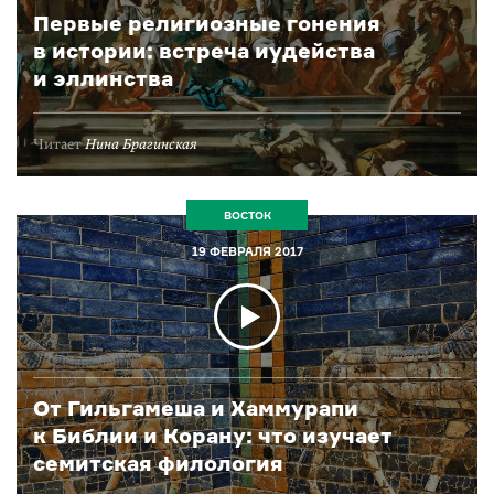
Первые религиозные гонения
в истории: встреча иудейства
и эллинства
Читает
Нина Брагинская
ВОСТОК
19 ФЕВРАЛЯ 2017
От Гильгамеша и Хаммурапи
к Библии и Корану: что изучает
семитская филология