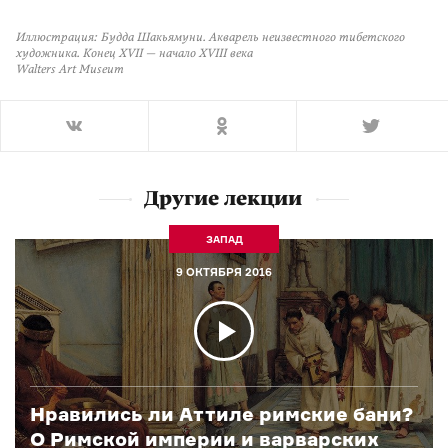
Иллюстрация:
Будда Шакьямуни. Акварель неизвестного тибетского
художника. Конец XVII — начало XVIII века
Walters Art Museum
Другие лекции
ЗАПАД
9 ОКТЯБРЯ 2016
Нравились ли Аттиле римские бани?
О Римской империи и варварских