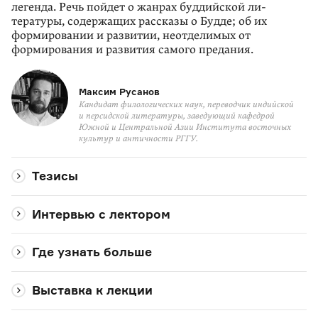
легенда. Речь пойдет о жанрах буддийской ли­
тературы, содержащих рассказы о Будде; об их
формировании и развитии, неотделимых от
формирования и развития самого предания.
Максим Русанов
Кандидат филологических наук, переводчик индийской
и персидской литературы, заведующий кафедрой
Южной и Центральной Азии Института восточных
культур и античности РГГУ.
Тезисы
Интервью с лектором
Где узнать больше
Выставка к лекции