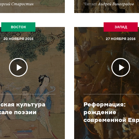
еоргий Старостин
Читает
Андрей Виноградов
ВОСТОК
ЗАПАД
20 НОЯБРЯ 2016
27 НОЯБРЯ 2016
ская культура
Реформация:
кале поэзии
рождение
современной Ев