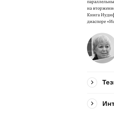
параллельны
на вторжени
Книга Иудифи
диаспоре «И
Те
Инт