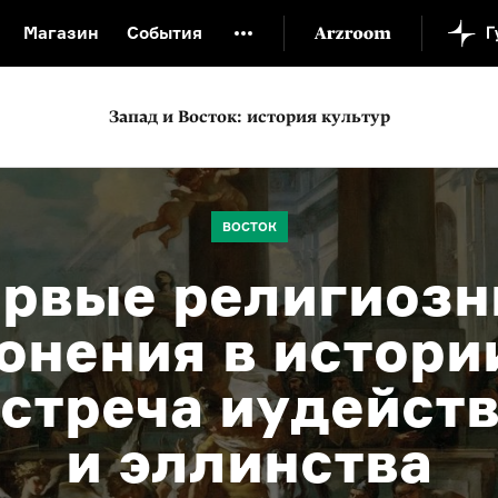
Магазин
События
й музей
Новая Третьяковка
Онлайн-университет
Запад и Восток: история культур
ой культуры
Русский язык от «гой еси» до «лол кек»
искусство XX века
Русская литература XX века
Детска
ВОСТОК
рвые религиоз
онения в истори
стреча иудейст
и эллинства