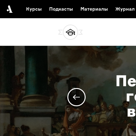
Курсы
Подкасты
Материалы
Журнал
Автор среди нас
Еврейски
Видеоистория русск
Русское 
Пе
г
в