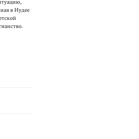
итуацию,
ная в Иудее
етской
тианство.