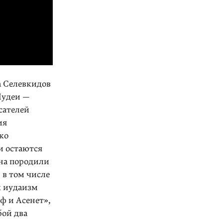
а Селев­кидов
Иудеи —
сателей
ия
ко
и остаются
на породили
в том чи­сле
 иуда­изм
ф и Асенет»,
бой два