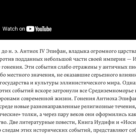
х до н. э. Антиох IV Эпифан, владыка огромного царств
против подданных небольшой части своей империи — 
 гонения. Эти события слабо отражены у античных пи
убо местного значения, не оказавшие серьезного влия­н
 государства и культуры эллинистического мира. Одна
 этих событий вскоре затронули все Средиземноморье 
ронами современной жизни. Гонения Антиоха Эпифа
среде новые разнонаправленные религиозные течения, 
ческие» толки, а через пару веков они оформились как
тво. Две литературные повести, Книга Иудифи и «Иоси
 следам этих исторических событий, представляют со­