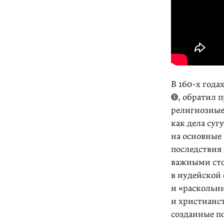
В 160-х года
, обратил 
религиозные
как дела суг
на основные
последствия
важными сто
в иудейской 
и «раскольни
и христианс
созданные по