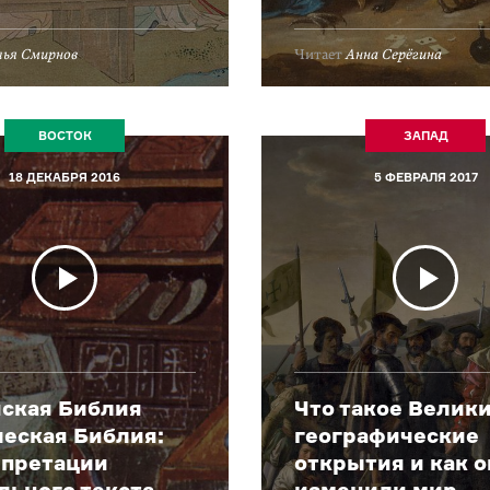
лья Смирнов
Читает
Анна Серёгина
ВОСТОК
ЗАПАД
18 ДЕКАБРЯ 2016
5 ФЕВРАЛЯ 2017
ская Библия
Что такое Велик
ческая Библия:
географические
рпретации
открытия и как 