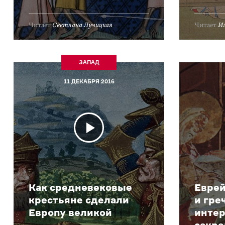
Читает
Светлана Лучицкая
Читает
И
ЗАПАД
11 ДЕКАБРЯ 2016
Как средневековые
Еврей
крестьяне сделали
и гре
Европу великой
инте