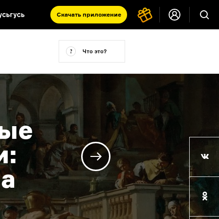
Скачать
приложение
Запад и Восток: история культур
Что это?
Что такое античность
я комната
ные
и:
ва