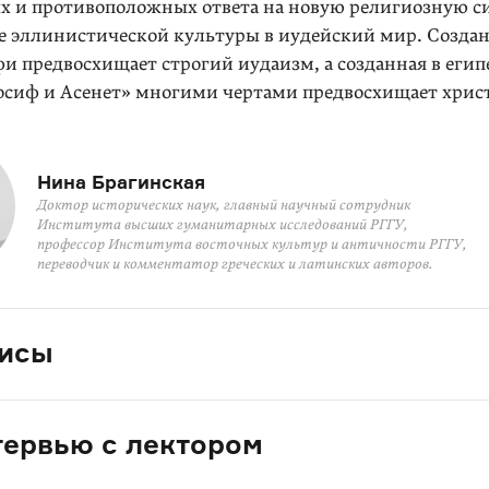
х и противоположных ответа на новую религиозную с
е эллинистической культуры в иудейский мир. Создан­
 предвосхищает строгий иудаизм, а созданная в еги­п
осиф и Асенет» многими чертами предвосхищает хри­с
Нина Брагинская
Доктор исторических наук, главный научный сотрудник
Института высших гуманитарных исследований РГГУ,
профессор Института восточных культур и античности РГГУ,
переводчик и комментатор греческих и латинских авторов.
зисы
ервью с лектором