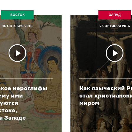
ВОСТОК
ЗАПАД
16 ОКТЯБРЯ 2016
23 ОКТЯБРЯ 2016
акое иероглифы
Как языческий Р
ему ими
стал христианск
зуются
миром
стоке,
на Западе