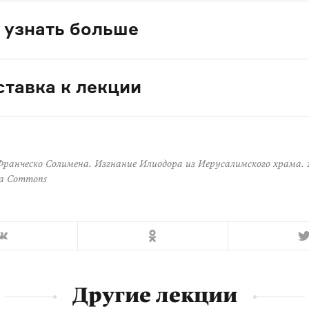
 узнать больше
тавка к лекции
Франческо Солимена. Изгнание Илиодора из Иерусалимского храма. 1
ia Commons
Другие лекции