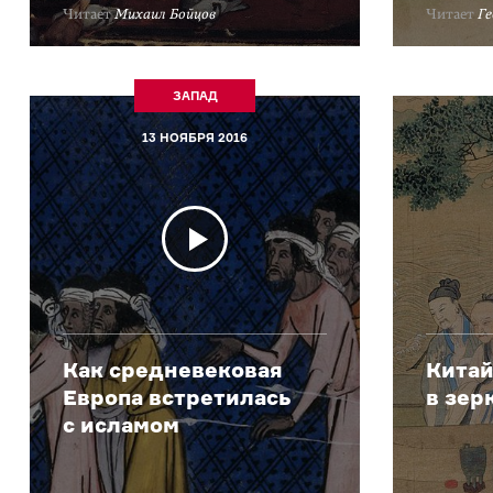
Читает
Михаил Бойцов
Читает
Г
ЗАПАД
13 НОЯБРЯ 2016
Как средневековая
Китай
Европа встретилась
в зер
с исламом