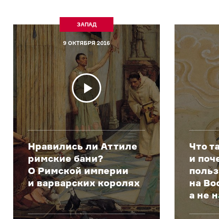
ЗАПАД
9 ОКТЯБРЯ 2016
Нравились ли Аттиле
Что т
римские бани?
и поч
О Римской империи
поль
и варварских королях
на Во
а не 