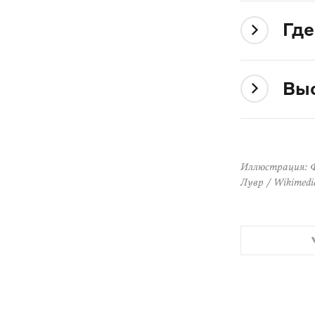
Где
Выс
Иллюстрация:
Лувр / Wikimed