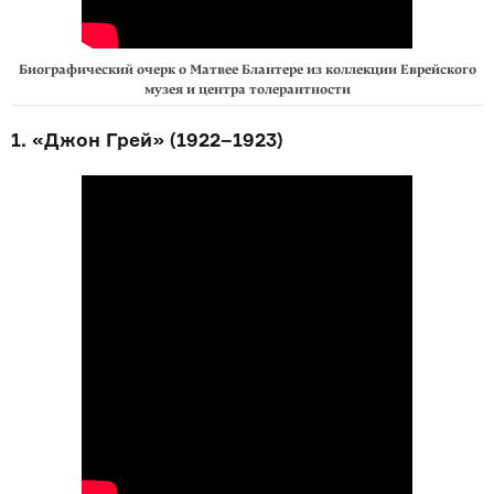
Биографический очерк о Матвее Блантере из коллекции Еврейского
музея и центра толерантности
1. «Джон Грей» (1922–1923)