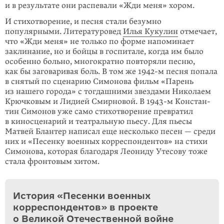
и в результате они распевали «Жди меня» хором.
И стихотворение, и песня стали безумно
популярными. Литературовед
Илья Кукулин
отмечает,
что «Жди меня» не только по форме напоминает
закли­нание, но и бой­цы в госпитале, когда им было
особенно больно, многократно повторяли песню,
как бы заговаривая боль. В том же
1942-м
песня попала
в снятый по сценарию Симо­нова фильм «Парень
из нашего города» с тогдаш­ними звездами Николаем
Крючко­вым и Лидией Смирновой. В
1943-м
Констан­
тин Симонов уже само стихотворение превратил
в киносценарий и театраль­ную пьесу. Для пьесы
Матвей Блантер написал еще несколько песен — среди
них и «Песенку военных корреспондентов» на стихи
Симо­нова, которая благо­даря Леониду Утесову тоже
стала фронтовым хитом.
История «Песенки военных
корреспондентов» в проекте
о Великой Отечественной войне