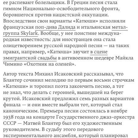
ее распевают болельщики. В Греции песня стала
гимном Нацио­нально-освободительного фронта,
боровшегося против нацистской оккупации.
Впоследствии свои варианты «Катюши» исполняли
французская
поп-дива Далида
и итальянская
метал-
группа Skylark
. Вообще, у нее поистине междуна­
родная известность: для иностранцев она стала
олицетворением русской народной песни — на таких
правах, например, «Катюша» звучит
в сцене
эмигрантской свадьбы
в анти­военном шедевре Майкла
Чимино «Охотник на оленей».
Автор текста Михаил Исаковский рассказы­вал, что
Блантер сочинил мелодию по пер­вым восьми строчкам
«Катюши» и торопил поэта закончить песню, а тот
не знал, что делать с героиней, вышедшей на берег
крутой. Исаковский предло­жил семь разных вариантов
финала — и они вместе выбрали тот, который стал
каноническим. Премьера песни состоялась в ноябре
1938 года на кон­церте Госу­дарственного джаз-оркестра
СССР — Матвей Блантер был его художе­ствен­ным
руководителем. В судьбу этого передового
экспериментального ансамбля, который планировал