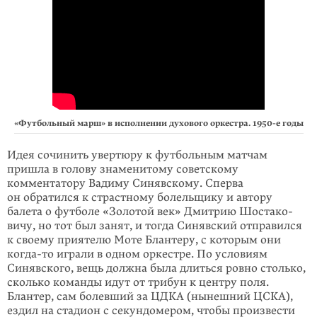
«Футбольный марш» в исполнении духового оркестра. 1950-е годы
Идея сочинить увертюру к футбольным матчам
пришла в голову знаменитому советскому
комментатору Вадиму Синявскому. Сперва
он обратился к страст­ному болель­щику и автору
балета о футболе «Золотой век» Дмитрию Шостако­
вичу, но тот был занят, и тогда Синявский отправился
к своему приятелю Моте Блантеру, с которым они
когда-то
играли в одном оркестре. По условиям
Синявского, вещь должна была длиться ровно столько,
сколько команды идут от трибун к центру поля.
Блантер, сам болевший за ЦДКА (нынешний ЦСКА),
ездил на стадион с секундомером, чтобы произвести