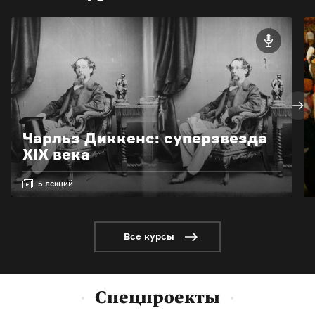
Чарльз Диккенс: суперзвезда
XIX века
5 лекций
Все курсы
Спецпроекты