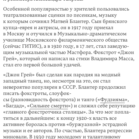
Особенной популярностью у зрителей пользовались
театрализованные сценки по песенкам, музыку
к которым сочинял Матвей Блантер. Сын брянского
купца-еврея и актрисы, он в 1917 году приехал
в Москву и отучился в Музы­кально-драматическом
училище Московского филармонического общества
(сейчас ГИТИС), а в 1920 году, в 17 лет, стал заведую­
щим музыкальной частью Мастфора. Фокстрот «Джон
Грей», который он напи­сал на стихи Владимира Масса,
стал его первой большой удачей.
«Джон Грей» был сделан как пародия на мод­ный
западный танец, но, несмотря на это, он стал
невероятно популярен в СССР. Блан­тер продолжил
писать фок­строты, слоуфок­
сы (разновидность фокстрота) и танго («
Фудзияма
»,
«Багдад», «
Сильнее смерти
») и сложил себе репутацию
«главного фокс­тротчика столи­цы». За что мог попла­
титься в дальнейшем: к концу 1920-х власть все
активнее боролась против «бур­жуазной» эстрадной
музыки и ее авторов. По счастью, Блантера репрессии
миновали. В 1930 году молодому и талант­ливому