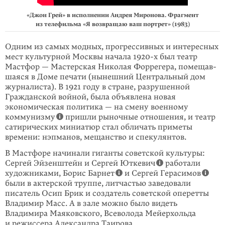
«Джон Грей» в исполнении Андрея Миронова. Фрагмент
из телефильма «Я возвращаю ваш портрет» (1983)
Одним из самых модных, прогрессивных и интересных
мест культурной Москвы начала
1920-х
был театр
Мастфор — Мастер­ская Николая Форрегера, помещав­
шаяся в Доме печати (нынешний Централь­ный дом
журналиста). В 1921 году в стране, разрушен­ной
Гражданской войной, была объявлена новая
экономическая политика — на смену военному
коммунизму
пришли рыноч­ные отношения, и театр
сатирических миниатюр стал обличать приметы
времени: нэпманов, мещанство и спекулянтов.
В Мастфоре начинали гиганты советской культуры:
Сергей Эйзенштейн и Сергей Юткевич
работали
художниками, Борис Барнет
и Сергей Герасимов
были в актерской труппе, литчастью заведовали
писатель Осип Брик и создатель советской оперетты
Владимир Масс. А в зале можно было видеть
Владимира Маяковского, Всеволода Мейерхольда
и режиссера Александра Таирова.