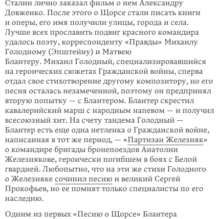
Сталин лично заказал фильм о нем Александру
Довженко. После этого о Щорсе стали писать книги
и оперы, его имя получили улицы, города и села.
Лучше всех просла­вить подвиг красного командира
удалось поэту, корреспонденту «Правды» Михаилу
Голодному (Эпштейну) и Матвею
Блантеру. Михаил Голодный, специализиро­вавшийся
на героических сюжетах Гражданской войны, сперва
отдал свое стихотворение другому композитору, но его
песня осталась незаме­ченной, поэтому он пред­принял
вторую попытку — с Блантером. Блантер скрестил
кавалерий­ский марш с народным напевом — и получил
всесоюз­ный хит. На счету тандема Голод­ный —
Блантер есть еще одна нетленка о Гражданской войне,
написанная в тот же период, — «
Партизан Железняк
»
о коман­дире бригады бронепоездов Анатолии
Железнякове, героически погибшем в боях с Белой
гвардией. Любопытно, что на эти же стихи Голодного
о Железняке
сочинил песню
и великий Сергей
Прокофьев, но ее помнят только специалисты по его
наследию.
Одним из первых «Песню о Щорсе» Блантера