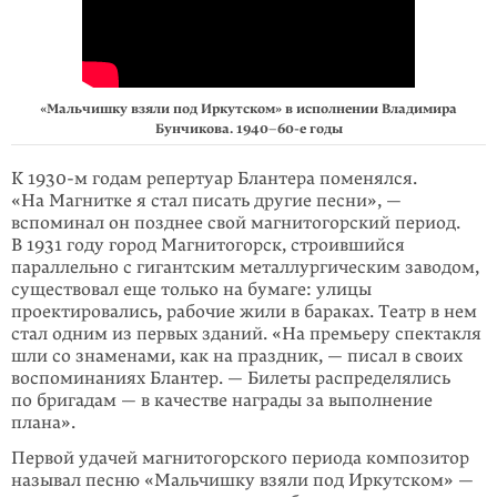
«Мальчишку взяли под Иркутском» в исполнении Владимира
Бунчикова.
1940–60-е
годы
К 1930-м годам репертуар Блантера поменялся.
«На Магнитке я стал писать другие песни», —
вспоминал он позднее свой магнитогорский период.
В 1931 году город Магнитогорск, строившийся
параллельно с гигантским металлурги­ческим заводом,
существовал еще только на бумаге: улицы
проектировались, рабочие жили в бараках. Театр в нем
стал одним из первых зданий. «На пре­мьеру спектакля
шли со знаменами, как на праздник, — писал в своих
воспо­минаниях Блантер. — Билеты распределя­лись
по бригадам — в качестве награды за выполнение
плана».
Первой удачей магнитогорского периода композитор
называл песню «Маль­чишку взяли под Иркутском» —