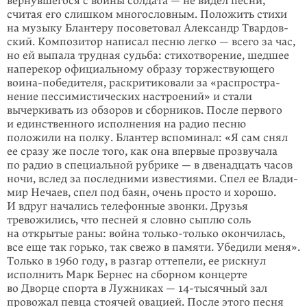
вернувшегося с войны солдата — не видел песни,
считая его слишком многословным. Положить стихи
на музы­ку Блантеру посоветовал Александр Твардов­
ский. Композитор написал песню легко — всего за час,
но ей выпала трудная судьба: стихотворение, шедшее
наперекор официальному образу торжествующего
воина-победителя, раскри­тиковали за «распростра­
нение пессимистических настроений» и стали
вычеркивать из обзоров и сбор­ников. После первого
и единственного испол­нения на радио песню
положили на полку. Блантер вспоминал: «Я сам снял
ее сразу же после того, как она впервые прозвучала
по радио в специальной рубрике — в двенадцать часов
ночи, вслед за последними известиями. Спел ее Влади­
мир Нечаев, спел под баян, очень просто и хорошо.
И вдруг начались телефонные звонки. Друзья
тревожились, что песней я словно сыплю соль
на открытые раны: война только-только окончилась,
все еще так горько, так свежо в памяти. Убедили меня».
Только в 1960 году, в разгар оттепели, ее рискнул
исполнить Марк Бернес на сбор­ном концерте
во Дворце спорта в Лужни­ках —
14-тысячный
зал
провожал певца стоячей овацией. После этого песня