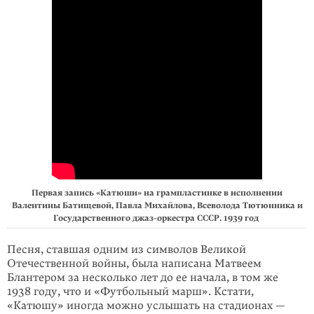
Первая запись «Катюши» на грампластинке в исполнении
Валентины Батищевой, Павла Михайлова, Всеволода Тютюнника и
Государственного джаз-оркестра СССР. 1939 год
Песня, ставшая одним из символов Великой
Отечественной войны, была написана Матве­ем
Блантером за несколько лет до ее начала, в том же
1938 году, что и «Футбольный марш». Кстати,
«Катюшу» иногда можно услышать на ста­дио­нах —