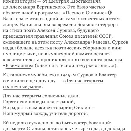
композиторам — от Дмитрия Шостаковича
до Александра Вертинского. Это было частью
обязательной программы. «Песню о Сталине»
Блантера считают одной из самых известных в этом
жанре. Написана она во времена Большого террора
на стихи поэта Алексея Суркова, будущего
председателя правления Союза писателей СССР,
сменившего на этом посту Александра Фадеева. Сурков
издал больше десятка поэтических сборников и книг
публи­цисти­ки, но в культурной памяти остался
как автор текста проникновенного военного романса
«
В зем­лянке
» («Бьется в тесной печурке огонь…»).
К сталинскому юбилею в
1949-м
Сурков и Блантер
сочинили еще одну оду — «
Для нас открыты
солнечные дали
»:
Для нас открыты солнечные дали,
Горят огни победы над страной,
На радость нам живет товарищ Сталин —
Наш мудрый вождь, учитель дорогой.
Ей недолго суждено было быть востребован­ной:
до смерти Сталина оставалось четыре года, до доклада