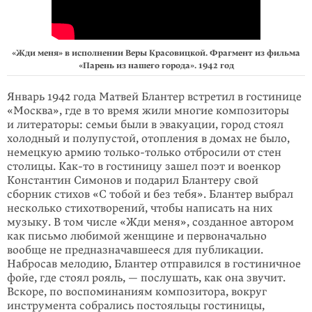
«Жди меня» в исполнении Веры Красовицкой. Фрагмент из фильма
«Парень из нашего города». 1942 год
Январь 1942 года Матвей Блантер встретил в гостинице
«Москва», где в то вре­мя жили многие композиторы
и литераторы: семьи были в эвакуации, город стоял
холодный и полупустой, отопления в домах не было,
немецкую армию только-только отбросили от стен
столицы.
Как-то
в гостиницу зашел поэт и военкор
Константин Симонов и пода­рил Блантеру свой
сборник стихов «С тобой и без тебя». Блантер выбрал
несколько стихотворений, чтобы напи­сать на них
музыку. В том числе «Жди меня», созданное автором
как письмо любимой женщине и первоначально
вообще не предназначав­шееся для публи­кации.
Набросав мелодию, Блантер отправился в гостиничное
фойе, где стоял рояль, — послушать, как она звучит.
Вскоре, по воспоминаниям компо­зитора, вокруг
инструмента собрались постояльцы гостиницы,