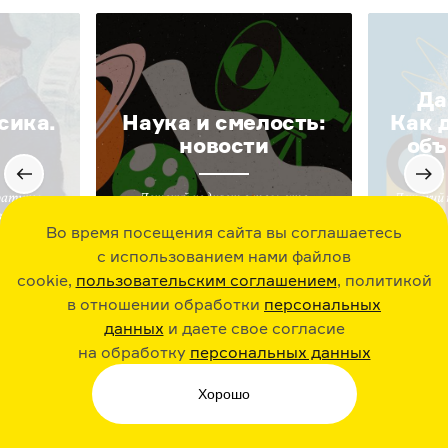
Да
сика.
Наука и смелость:
Как 
новости
объ
ратуры
Детский подкаст о том, что
Детский 
вных
происходит в науке сегодня и как она
Во время посещения сайта вы соглашаетесь
программы
к этому пришла
с использованием нами файлов
cookie,
пользовательским соглашением
, политикой
в отношении обработки
персональных
данных
и даете свое согласие
на обработку
персональных данных
Хорошо