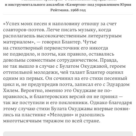
и инструментального ансамбля «Камертон» под управлением Юрия
Рейтмана. 1968 год
«Успех моих песен я наполовину отношу за счет
соавторов-поэтов. Легче писать музыку, когда
располагаешь высококаче­ственным литературным
материалом», — говорил Блантер. Чутье
на стихотворный первоисточник его никогда
не подводило, и поэты, как правило, оставались
довольны совместным сотрудничеством. Правда,
не так вышло в случае с Булатом Окуджавой, героем
оттепельной молодежи, чей талант Блантер оценил
одним из первых. Он сочи­нил на его стихи песенный
цикл и, не пре­дупредив поэта, записал его с Эдуар­дом
Хилем. Вероятно, именно это Окуджаве не по­
нравилось, и бланте­ров­ских версий он не принял —
так же поступили и его поклонники. Однако благодаря
этому случаю стихи Булата Окуджавы впервые появи­
лись на пластинке «Мелодии» и разошлись
многотысячным тиражом по всей стране.