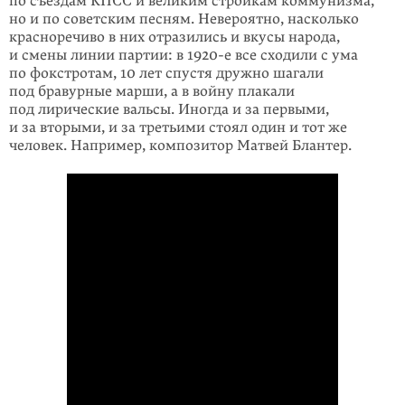
по съездам КПСС и великим стройкам коммунизма,
но и по советским песням. Невероятно, насколько
красноречиво в них отразились и вкусы народа,
и смены линии партии: в
1920-е
все сходили с ума
по фокс­тро­там, 10 лет спустя дружно шагали
под бравур­ные марши, а в войну плакали
под лирические вальсы. Иногда и за первы­ми,
и за вторыми, и за третьими стоял один и тот же
человек. Например, композитор Матвей Блантер.