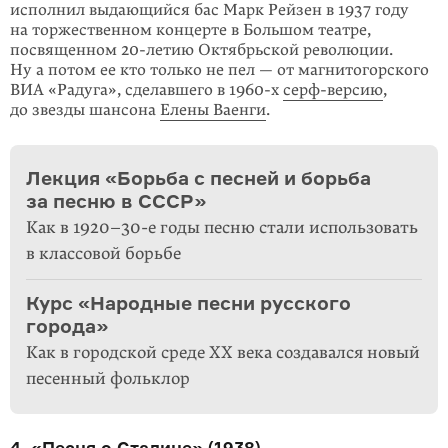
исполнил выдающийся бас Марк Рейзен в 1937 году
на торжественном концерте в Большом театре,
посвящен­ном 20-летию Октябрьской революции.
Ну а потом ее кто только не пел — от магнитогорского
ВИА «Радуга», сделавшего в
1960-х
серф-версию
,
до звезды шансона
Елены Ваенги
.
Лекция «Борьба с песней и борьба
за песню в CCCР»
Как в 1920–30-е годы песню стали использовать
в классовой борьбе
Курс «Народные песни русского
города»
Как в городской среде ХХ века создавался новый
песенный фольклор
4. «Песня о Сталине» (1938)