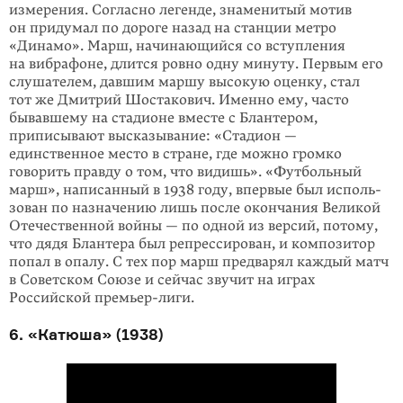
измерения. Согласно легенде, знаменитый мотив
он придумал по дороге назад на станции метро
«Динамо». Марш, начинающийся со вступления
на вибрафоне, длится ровно одну минуту. Первым его
слушателем, давшим маршу высокую оценку, стал
тот же Дмитрий Шостакович. Именно ему, часто
бывавшему на стадионе вместе с Блантером,
приписывают высказывание: «Стадион —
единственное место в стране, где можно громко
говорить правду о том, что видишь». «Футбольный
марш», напи­санный в 1938 году, впервые был исполь­
зован по назначению лишь после окончания Великой
Отечественной войны — по одной из версий, потому,
что дядя Блантера был репрессирован, и компо­зитор
попал в опалу. С тех пор марш предварял каждый матч
в Советском Союзе и сейчас звучит на играх
Российской премьер-лиги.
6. «Катюша» (1938)