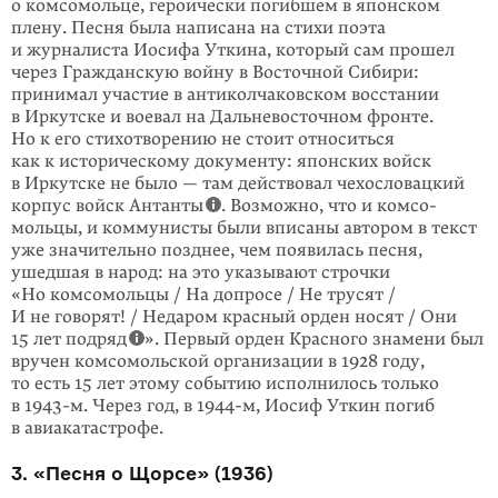
о комсомольце, героически погибшем в японском
плену. Песня была написана на стихи поэта
и журналиста Иосифа Уткина, который сам прошел
через Гражданскую войну в Восточ­ной Сибири:
принимал участие в антикол­чаковском восстании
в Иркутске и воевал на Даль­невосточ­ном фронте.
Но к его стихо­тво­рению не стоит относиться
как к исто­рическому документу: японских войск
в Иркутске не было — там действовал чехословац­кий
корпус войск Антанты
. Возможно, что и комсо­
мольцы, и комму­нисты были вписаны автором в текст
уже значи­тельно позднее, чем появилась песня,
ушедшая в народ: на это указывают строчки
«Но комсомоль­цы / На допросе / Не трусят /
И не говорят! / Недаром красный орден носят / Они
15 лет подряд
». Первый орден Красного знамени был
вручен комсо­мольской организации в 1928 году,
то есть 15 лет этому событию исполнилось только
в
1943-м
. Через год, в
1944-м
, Иосиф Уткин погиб
в авиаката­строфе.
3. «Песня о Щорсе» (1936)