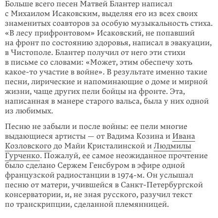
Больше всего песен Матвей Блантер написал
с Михаилом Исаковским, выделяя его из всех своих
знаменитых соавторов за особую музыкальность стиха.
«В лесу прифронто­вом» Исаковский, не попавший
на фронт по состоянию здоровья, написал в эвакуации,
в Чистополе. Блантер получил от него эти стихи
в письме со словами: «Может, этим обеспечу хоть
какое-то
участие в войне». В результате именно такие
песни, лириче­ские и напоминающие о доме и мирной
жизни, чаще других пели бойцы на фронте. Эта,
написанная в манере старого вальса, была у них одной
из любимых.
Песню не забыли и после войны: ее пели многие
выдающиеся артисты — от Вадима Козина и
Ивана
Козловского
до Майи Кристалинской и
Людмилы
Гурченко
. Пожалуй, ее самое неожиданное прочтение
было сделано Сержем Генсбуром в эфире одной
французской радиостанции в
1974-м
. Он услышал
песню от матери, учившейся в Санкт-Петербургской
консерватории, и, не зная русского, разучил текст
по транскрип­ции, сделанной племянницей.