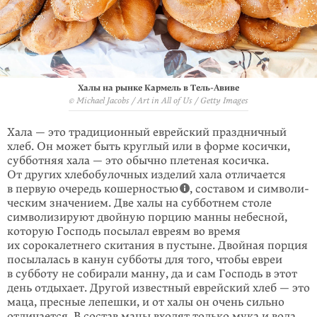
Халы на рынке Кармель в Тель-Авиве
© Michael Jacobs / Art in All of Us / Getty Images
Хала — это традиционный еврейский праздничный
хлеб. Он может быть круглый или в форме косички,
субботняя хала — это обычно плетеная косичка.
От других хлебо­булочных изделий хала отличается
в первую очередь кошер­ностью
, составом и симво­ли­
ческим значением. Две халы на суббот­нем столе
символизируют двойную порцию манны небесной,
которую Господь посылал евреям во время
их сорокалетнего скитания в пустыне. Двойная порция
посы­лалась в канун субботы для того, чтобы евреи
в субботу не собирали манну, да и сам Господь в этот
день отдыхает. Другой известный еврейский хлеб — это
маца, пресные лепешки, и от халы он очень сильно
отличается. В состав мацы входят только мука и вода.