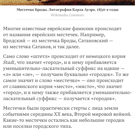
Местечко Броды. Литография Карла Ауэра.
1830-е
годы
Wikimedia Commons
Многие известные еврейские фамилии происходят
от названия еврейских местечек. Например,
Бродский — из местечка Броды, Сатановский —
из местечка Сатанов, и так далее.
Само слово «штетл» происходит от немец­кого корня
Stadt
, что значит «город», и к нему прибавляется
уменьшительно-ласкательный суффикс на идише —
«л» или «ле», — получаем буквально «городок». То же
самое значит и слово «местечко» — оно происходит
от славянского корня «место», «място», что значит
«город», и к нему также прибавляется уменьшительно-
ласкательный суффикс — получается «городок».
Местечки были практически стерты с лица земли
событиями середины ХХ века, Второй мировой войной.
Какие-то
местечки оста­лись как небольшие городки
или поселки городского типа.