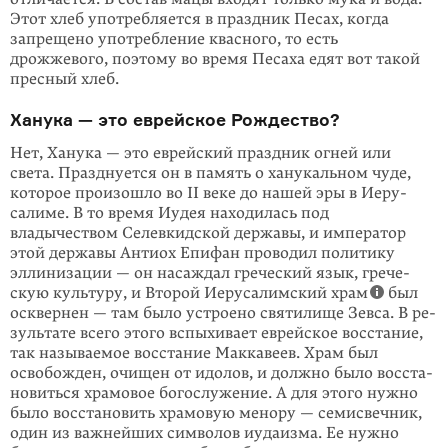
Этот хлеб употребляется в праздник Песах, когда
запрещено употреб­ление квасного, то есть
дрожжевого, поэтому во время Песаха едят вот такой
пресный хлеб.
Ханука — это еврейское Рождество?
Нет, Ханука — это еврейский праздник огней или
света. Празднуется он в па­мять о хану­кальном чуде,
которое произошло во II веке до нашей эры в Иеру­
салиме. В то время Иудея находилась под
владычеством Селев­кидской дер­жавы, и император
этой державы Антиох Епифан проводил политику
эллини­зации — он насаждал греческий язык, грече­
скую культуру, и Второй Иеруса­лимский храм
был
осквернен — там было устроено святилище Зевса. В ре­
зуль­­тате всего этого вспыхивает еврейское восстание,
так называе­мое восста­ние Маккавеев. Храм был
освобожден, очищен от идолов, и должно было восста­
новиться храмовое богослу­жение. А для этого нужно
было восста­новить храмовую менору — семисвечник,
один из важнейших символов иуда­изма. Ее нужно