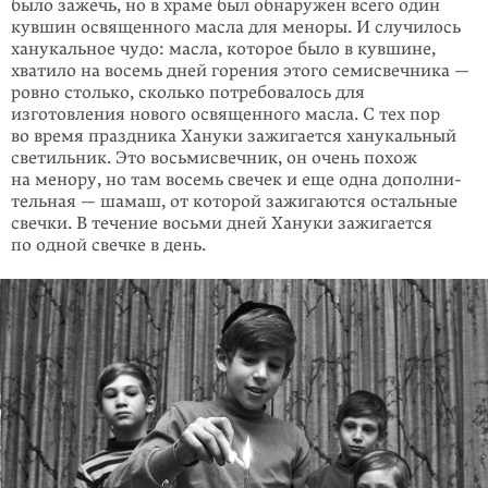
было зажечь, но в храме был обнаружен всего один
кувшин освящен­ного масла для меноры. И случилось
ханукальное чудо: масла, которое было в кувшине,
хватило на восемь дней горения этого семисвеч­ника —
ровно столько, сколько потребо­валось для
изготовления нового освященного масла. С тех пор
во время праздника Хануки зажигается ханукальный
светильник. Это восьмисвечник, он очень похож
на менору, но там восемь свечек и еще одна дополни­
тельная — шамаш, от которой зажигаются остальные
свечки. В тече­ние восьми дней Хануки зажигается
по одной свечке в день.