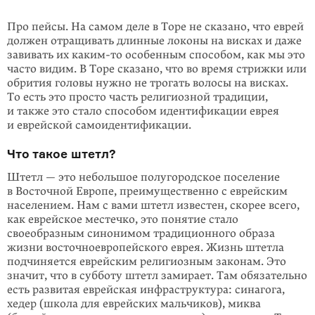
Про пейсы. На самом деле в Торе не сказано, что еврей
должен отращивать длин­ные локоны на висках и даже
завивать их
каким-то
особенным способом, как мы это
часто видим. В Торе сказано, что во время стрижки или
обрития головы нужно не трогать волосы на висках.
То есть это просто часть религиоз­ной традиции,
и также это стало способом идентификации еврея
и еврейской самоидентификации.
Что такое штетл?
Штетл — это небольшое полугородское поселение
в Восточной Европе, пре­иму­щественно с еврейским
населением. Нам с вами штетл известен, скорее всего,
как еврейское местечко, это понятие стало
своеобразным синонимом традиционного образа
жизни восточноевропейского еврея. Жизнь штетла
подчиняется еврейским религиозным законам. Это
значит, что в субботу штетл замирает. Там обязательно
есть развитая еврейская инфраструктура: синагога,
хедер (школа для еврейских мальчиков), миква