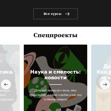
Все курсы
Спецпроекты
Да
сика.
Наука и смелость:
Как 
новости
объ
ратуры
Детский подкаст о том, что
Детский 
вных
происходит в науке сегодня и как она
программы
к этому пришла