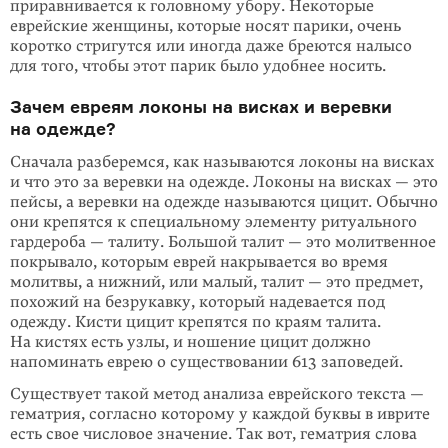
приравнивается к головному убору. Некоторые
еврейские женщины, которые носят парики, очень
коротко стригутся или иногда даже бреются налысо
для того, чтобы этот парик было удобнее носить.
Зачем евреям локоны на висках и веревки
на одежде?
Сначала разберемся, как называются локоны на висках
и что это за веревки на одежде. Локоны на висках — это
пейсы, а веревки на одежде называются цицит. Обычно
они крепятся к специальному элементу ритуального
гарде­роба — талиту. Большой талит — это молитвенное
покрывало, которым еврей накрывается во время
молитвы, а нижний, или малый, талит — это предмет,
похожий на безрукавку, который надевается под
одежду. Кисти цицит крепятся по краям талита.
На кистях есть узлы, и ношение цицит должно
напоминать еврею о существовании 613 заповедей.
Существует такой метод анализа еврейского текста —
гематрия, согласно кото­рому у каждой буквы в иврите
есть свое числовое значение. Так вот, гематрия слова