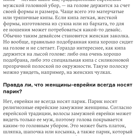
мужской головной убор, — на голове держится за счет
своей формы и размера. Чаще всего это матер­чатые
или тряпичные кипы. Если кипа легкая, жесткой
формы, изготовлена из сукна или из бархата, то для
ее ношения может потребоваться
какой-то
девайс.
Обычно таким девайсом становится женская заколка.
Но вообще, правильно подобранная кипа хорошо сидит
на голове и не слетает. Гораздо интереснее, как кипа
держится на лысой голове: либо она очень хорошо
подобрана, либо это специальная кипа с силиконовой
прозрачной полоской по окружности. Такую полоску
можно увидеть, например, на женских чулках.
Правда ли, что женщины-еврейки всегда носят
парик?
Нет, еврейки не всегда носят парик. Парик носят
религиозные еврейские замуж­ние женщины. Согласно
еврейской традиции, волосы замужней еврейки может
видеть только ее муж, поэтому голова покрывается
каким-то
головным убором. Это может быть платок,
шляпка, шапочка или косынка, а также парик, который