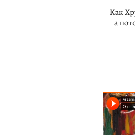
Как Хр
а пот