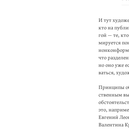
И тут художе
кто на публи
гой — те, кт
мируется по
нонконформи
что разделе
но оно уже е
ваться, худо
Принципы об
ственным вы
обстоятельст
это, наприме
Евгений Лео
Валентина К