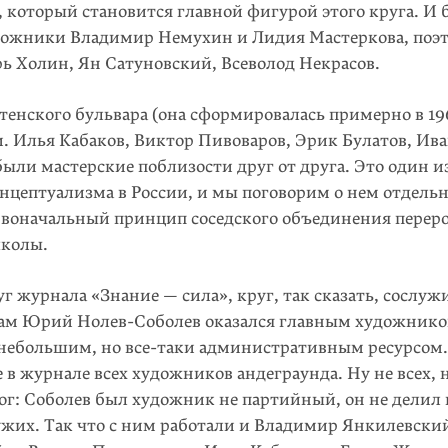
 который становится главной фигурой этого круга. И 
дожники Владимир Немухин и Лидия Мастеркова, поэ
рь Холин, Ян Сатуновский, Всеволод Некрасов.
тенского бульвара (она сформировалась примерно в 19
и. Илья Кабаков, Виктор Пивоваров, Эрик Булатов, Ив
 были мастерские поблизости друг от друга. Это один из
цептуализма в России, и мы поговорим о нем отдельно
ервоначальный принцип соседского объединения перер
колы.
уг журнала «Знание — сила», круг, так сказать, сослуж
 там Юрий Нолев-Соболев оказался главным художником
 небольшим, но все-таки административным ресурсом.
е в журнале всех художников андеграунда. Ну не всех, 
мог: Соболев был художник не партийный, он не делил
ужих. Так что с ним работали и Владимир Янкилевский