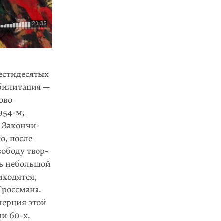
естидеся­тых
били­тация —
­во
954-м,
. Закончи­
о, после
вободу твор­
нь неболь­шой
хо­дятся,
рос­смана.
ер­ция этой
и 60-х.