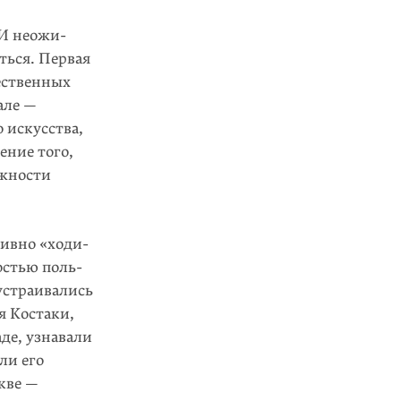
 И неожи­
ься. Пер­вая
ествен­ных
але —
 искусства,
ение того,
ожности
тивно «ходи­
остью поль­
устраивались
я Костаки,
де, узнава­ли
ли его
кве —