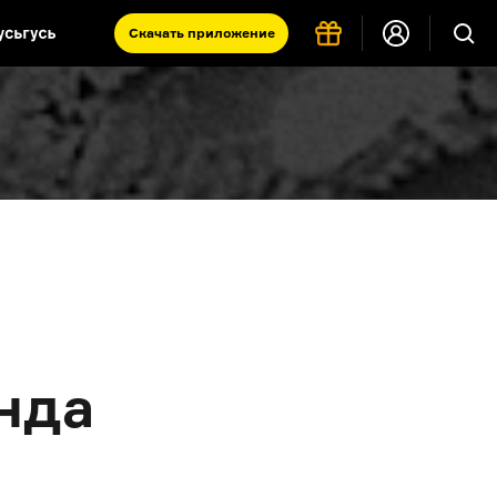
Скачать
приложение
Запад и Восток: история культур
Что такое античность
я комната
нда