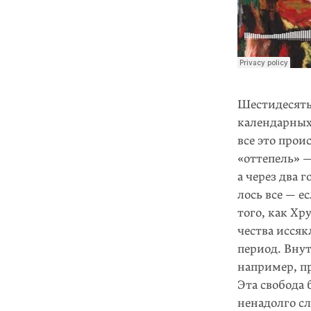
Шестидесяты
календарных
все это прои
«оттепель» 
а через два 
лось все — е
того, как Хр
чества иссяк
период. Внут
например, пр
Эта свобода 
ненадолго сл