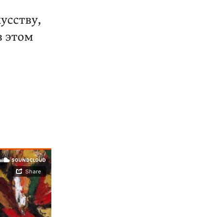
усству,
в этом