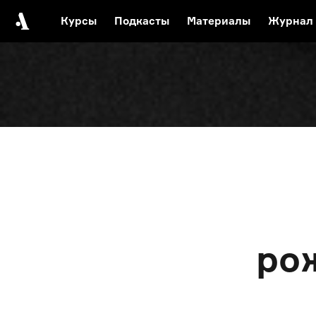
Курсы
Подкасты
Материалы
Журнал
Автор среди нас
Еврейски
Видеоистория русск
Русское 
ро