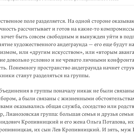
ственное поле разделяется. На одной стороне оказываю
чность рассчитывает и готов на
какие-то
компромиссы.
о хочет быть совсем свободным и вынужден уйти в под
нятие художественного андеграунда — его еще будут н
змом, или «другим искусством», или «вторым аванг
ние довольно условно и не чревато личными конфронт
сть. Понемногу пространство андеграунда начнет стру
жники станут разделяться на группы.
ъединения в группы поначалу никак не были связаны
бором, а были связаны с жизненными обстоятельства
вами оказывались общая служба, соседство или родство
р, Лианозовская группа: большая семья и друзья семь
нидович Кропивницкий и его жена Ольга Потапова, их
ропивницкая, их сын Лев Кропивницкий. И зять, муж