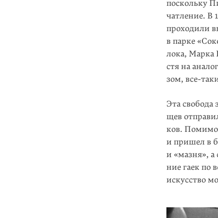
поскольку П
чатление. В 
проходили в
в парке «Со
лока, Марка 
стя на анал
зом, все-так
Эта свобода 
щев отправи
ков. Помимо
и пришел в 
и «мазня», а
ние гаек по
искусство м