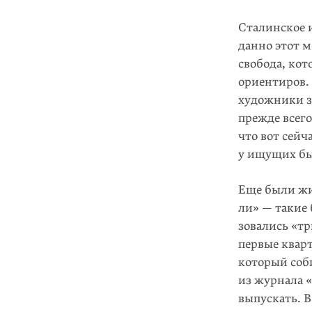
Сталинское 
данно этот м
свобода, кот
ориентиров.
художники з
прежде всего
что вот сейч
у ищущих бы
Еще были жи
ли» — такие
зовались «т
первые квар
который соби
из журнала «
выпускать. В