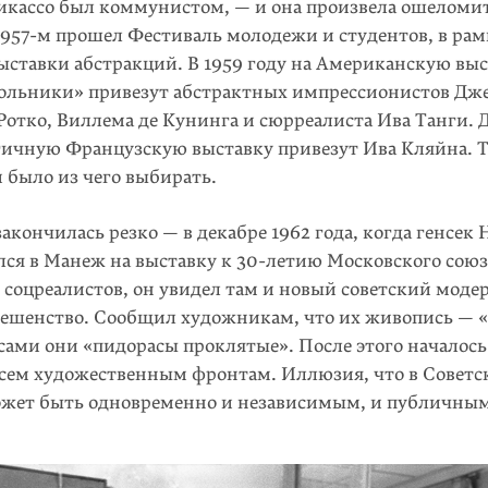
икассо был коммунистом, — и она произвела ошеломит
1957-м прошел Фестиваль молодежи и студентов, в рамк
ыставки абстракций. В 1959 году на Американскую вы
кольники» привезут абстрактных импрессионистов Дж
Ротко, Виллема де Кунинга и сюрреалиста Ива Танги. Д
огичную Французскую выставку привезут Ива Кляйна. 
и было из чего выбирать.
закончилась резко — в декабре 1962 года, когда генсек
лся в Манеж на выставку к 30-летию Московского сою
 соцреалистов, он увидел там и новый советский мод
бешенство. Сообщил художникам, что их живопись — 
 сами они «пидорасы проклятые». После этого началось
 всем художественным фронтам. Иллюзия, что в Совет
ожет быть одновременно и независимым, и публичным