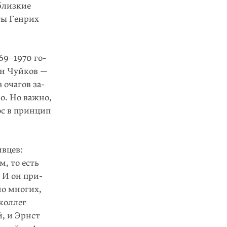
близкие
ты Генрих
69−1970 го­
ан Чуйков —
 очагов за­
. Но важ­но,
ос в принцип
ивцев:
, то есть
 И он при­
но многих,
 коллег
, и Эрнст