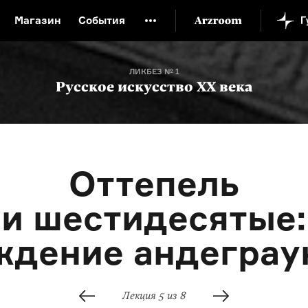
Магазин
События
й музей
Новая Третьяковка
Онлайн-университет
ЛИКБЕЗ № 1
ой культуры
Русский язык от «гой еси» до «лол кек»
Русское искусство XX века
искусство XX века
Русская литература XX века
Детска
Оттепель
и шестидесятые:
ждение андеграу
Лекция 5 из 8