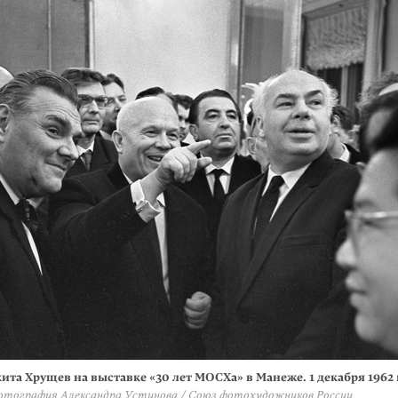
ита Хрущев на выставке «30 лет МОСХа» в Манеже. 1 декабря 1962 
отография Александра Устинова / Cоюз фотохудожников России