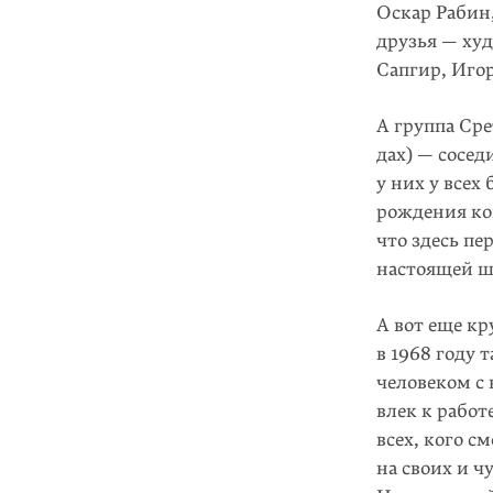
Оскар Рабин,
друзья — ху
Сапгир, Иго
А группа Сре
дах) — сосед
у них у всех
рождения кон
что здесь п
настоящей ш
А вот еще кр
в 1968 году
человеком с
влек к работ
всех, кого с
на своих и ч