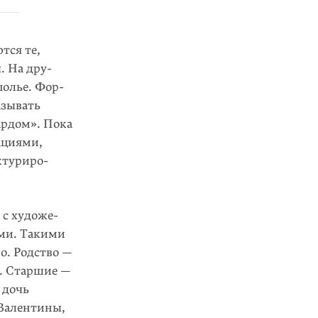
тся те,
 На дру­
полье. Фор­
азывать
ардом». Пока
ациями,
ктуриро­
 с художе­
ми. Такими
. Род­ство —
и. Старшие —
 дочь
 Валентины,