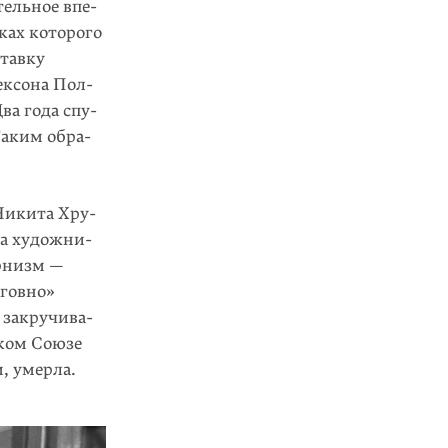
ельное впе­
ах кото­рого
ставку
ексона Пол­
ва года спу­
Таким обра­
 Никита Хру­
за художни­
ернизм —
«говно»
 закручива­
ском Союзе
, умерла.