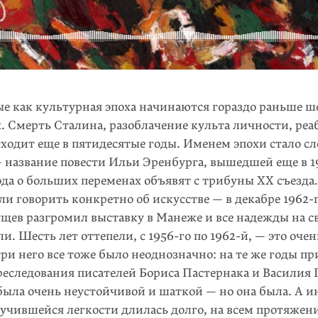
е как культурная эпоха начинаются гораздо раньше ш
. Смерть Сталина, разоблачение культа личности, реа
сходит еще в пятидесятые годы. Именем эпохи стало сло
— название повести Ильи Эренбурга, вышедшей еще в 1
года о больших переменах объявят с трибуны XX съезда
сли говорить конкретно об искусстве — в декабре 1962-г
ущев разгромил выставку в Манеже и все надежды на с
ли. Шесть лет оттепели, с 1956-го по 1962-й, — это оче
ри него все тоже было неоднозначно: на те же годы при
еследования писателей Бориса Пастернака и Василия Г
была очень неустойчивой и шаткой — но она была. А ин
учившейся легкости длилась долго, на всем протяжени