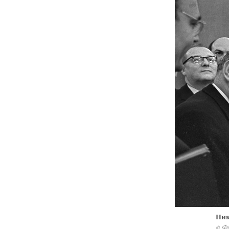
Ник
© Ф