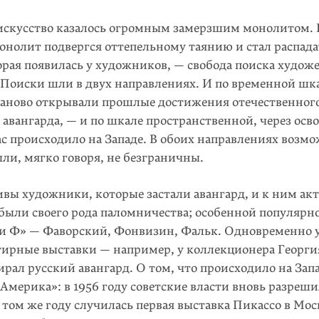
искусство казалось огромным замерзшим монолитом.
онолит подвергся оттепельному таянию и стал распадат
орая появилась у художников, — свобода поиска худож
 Поиски шли в двух направлениях. И по временной шк
аново открывали прошлые достижения отечественного
 авангарда, — и по шкале пространственной, через осво
ас происходило на Западе. В обоих направлениях возм
ли, мягко говоря, не безграничны.
вы художники, которые застали авангард, и к ним ак
 были своего рода паломничества; особенной популярн
ри Ф» — Фаворский, Фонвизин, Фальк. Одновременно 
тирные выставки — например, у коллекционера Георги
рал русский авангард. О том, что происходило на Запа
Америка»: в 1956 году советские власти вновь разреши
 том же году случилась первая выставка Пикассо в Мос