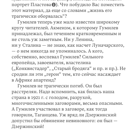
портрет Пластова
). Что побудило Вас поместить
этот материал, да еще со словами „жизнь его
трагически оборвалась“?
Гумилев теперь уже мало известен широкому
кругу читателей. Акмеизм, к которому Гумилев
принадлежал, был течением кратковременным и
не столь уж заметным. Ни у Ленина,
ни у Сталина — не знаю, как насчет Луначарского,
— о нем никогда не упоминалось. А кого,
собственно, воспевал Гумилев? Сильного
европейца, завоевателя, властелина
(„Конквистадор“, „Старый бродяга“ и пр. и пр.). Не
сродни ли эти „герои“ тем, кто сейчас насаждает
в Африке апартеид?
Гумилев не трагически погиб. Он был
расстрелян. Надо вспомнить, как билась наша
страна в 1921 г. с голодом, разрухой,
многочисленными заговорами, весьма опасными.
А Гумилев участвовал в заговоре, как тогда
говорили, Таганцева. Уж вряд ли Дзержинский
допустил бы обвинение невиновного: он был —
Дзержинский!