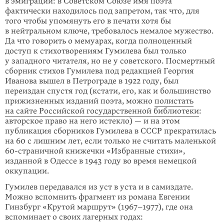
в эмиграции: в Советском Союзе имя поэта
фактически находилось под запретом, так что, для
того чтобы упомянуть его в печати хотя бы
в нейтральном ключе, требовалось немалое мужество.
Да что говорить о мемуарах, когда полноценный
доступ к стихотворениям Гумилева был только
у западного читателя, но не у совет­ского. Посмертный
сборник стихов Гумилева под редакцией Георгия
Иванова вышел в Петрограде в 1922 году, был
переиздан спустя год (кстати, его, как и большинство
прижизненных изданий поэта, можно
полистать
на сайте Российской государственной библиотеки
:
авторское право на него истекло) — и на этом
публикация сборников Гумилева в СССР прекратилась
на 60 с лишним лет, если только не считать маленькой
60-страничной книжечки «Избранные стихи»,
изданной в Одессе в 1943 году во время немецкой
оккупации.
Гумилев передавался из уст в уста и в самиздате.
Можно вспомнить фрагмент из романа Евгении
Гинзбург «Крутой маршрут» (1967–1977), где она
вспоминает о своих лагерных годах: