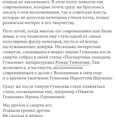
отнюдь не закончилась. В этом поэту помогли как
современники, которые почти сразу же бросились
писать о нем воспоминания, так и советская власть,
которая, не допуская печатания стихов поэта, только
разжигала интерес к его творчеству.
Поэт погиб, когда многие его современники еще были
живы, и это позволило ему стать одной из самых
популярных фигур мемуаров, пусть и не всегда
заслуживающих доверия. Несколько интересных
сюжетов, сложившихся вокруг имени Гумилева после
смерти, собрал в своей статье «Посмертные скандалы
Гумилева» литературовед
Роман Тименчик
. Там
излагаются, в частности, воспоминания
современников о дуэли с Волошиным в 1909 году
и о кратком увлечении Гумилева Мариэттой Шагинян.
Сразу же после смерти Гумилева стали появляться
стихи, посвященные ему, например «Памяти
Гумилева» Ирины Одоевцевой:
Мы прочли о смерти его.
Плакали громко другие.
Не сказала я ничего,