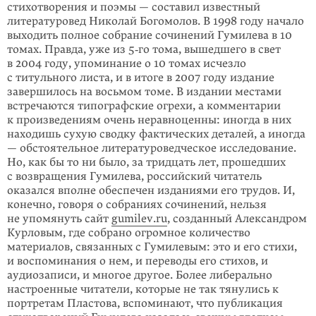
стихотворения и поэмы — составил известный
литературовед Николай Богомолов. В 1998 году начало
выходить полное собрание сочинений Гумилева в 10
томах. Правда, уже из 5‑го тома, вышедшего в свет
в 2004 году, упоминание о 10 томах исчезло
с титульного листа, и в итоге в 2007 году издание
завершилось на восьмом томе. В издании местами
встречаются типографские огрехи, а комментарии
к произведениям очень неравноценны: иногда в них
находишь сухую сводку фактических деталей, а иногда
— обстоятельное литературоведческое исследование.
Но, как бы то ни было, за тридцать лет, прошедших
с возвращения Гумилева, российский читатель
оказался вполне обеспечен изданиями его трудов. И,
конечно, говоря о собраниях сочинений, нельзя
не упомянуть сайт
gumilev.ru
, созданный Александром
Курловым, где собрано огромное количество
материалов, связанных с Гумилевым: это и его стихи,
и воспоминания о нем, и переводы его стихов, и
аудиозаписи, и многое другое. Более либерально
настроенные читатели, которые не так тянулись к
портретам Пластова, вспоминают, что публикация