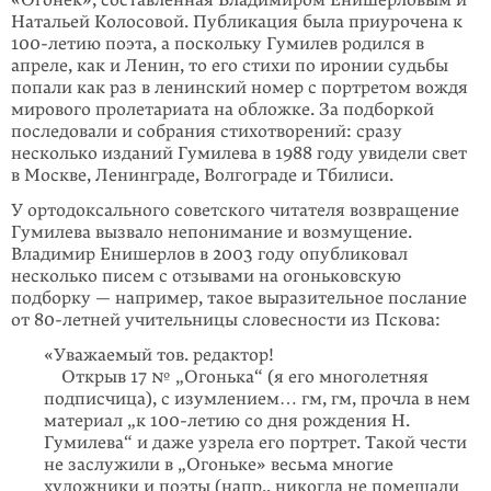
«Огонек», составленная Владимиром Енишерловым и
Натальей Колосовой. Публикация была приурочена к
100-летию поэта, а поскольку Гумилев родился в
апреле, как и Ленин, то его стихи по иронии судьбы
попали как раз в ленинский номер с портретом вождя
мирового пролетариата на обложке. За подборкой
последовали и собрания стихотворений: сразу
несколько изданий Гумилева в 1988 году увидели свет
в Москве, Ленинграде, Волгограде и Тбилиси.
У ортодоксального советcкого читателя возвращение
Гумилева вызвало непонимание и возмущение.
Владимир Енишерлов в 2003 году опубликовал
несколько писем с отзывами на огоньковскую
подборку — например, такое выразительное послание
от 80-летней учительницы словесности из Пскова:
«Уважаемый тов. редактор!
Открыв 17 № „Огонька“ (я его многолетняя
подписчица), с изумлением… гм, гм, прочла в нем
материал „к 100-летию со дня рождения Н.
Гумилева“ и даже узрела его портрет. Такой чести
не заслужили в „Огоньке» весьма многие
художники и поэты (напр., никогда не помещали