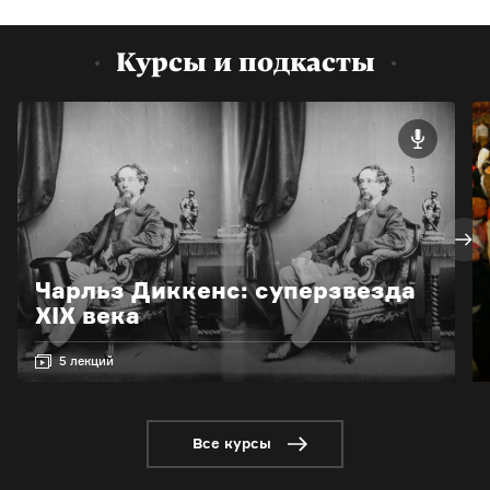
Курсы и подкасты
Чарльз Диккенс: суперзвезда
XIX века
5 лекций
Все курсы