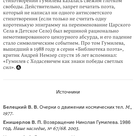
стихотворений Гумилева казалась свежим глотком
свободы. Действительно, запрет печатать поэта,
который не написал ни одного антисоветского
стихотворения (если только не считать одну
коротенькую эпиграмму на переименование Царского
Села в Детское Село) был вершиной рационально
немотивированного цензурного абсурда, и его падение
стало символическим событием. Про том Гумилева,
вышедший в 1988 году в серии «Библиотека поэта»,
критик Андрей Немзер спустя 16 лет вспоминал:
«Гумилев с Ходасевичем как знаки победы светлых
сил».
Источники
Белецкий В. В.
Очерки о движении космических тел.
М.,
1977.
Енишерлов В. П.
Возвращение Николая Гумилева. 1986
год.
Наше наследие, № 67/68. 2003.