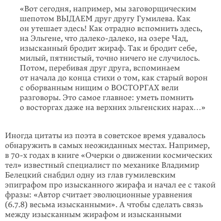
«Вот сегодня, например, мы заговорщическим
шепотом ВЫДАЕМ друг другу Гумилева. Как
он утешает здесь! Как отрадно вспомнить здесь,
на Эльгене, что далеко-далеко, на озере Чад,
изысканный бродит жираф. Так и бродит себе,
милый, пятнистый, точно ничего не случилось.
Потом, перебивая друг друга, вспоминаем
от начала до конца стихи о том, как старый ворон
с оборванным нищим о ВОСТОРГАХ вели
разговоры. Это самое главное: уметь помнить
о восторгах даже на верхних эльгенских нарах…»
Иногда цитаты из поэта в советское время удавалось
обнаружить в самых неожиданных местах. Например,
в 70-х годах в книге «Очерки о движении космических
тел» известный специалист по механике Владимир
Белецкий снабдил одну из глав гумилевским
эпиграфом про изысканного жирафа и начал ее с такой
фразы: «Автор считает эволюционные уравнения
(6.7.8) весьма изысканными». А чтобы сделать связь
между изысканным жирафом и изысканными