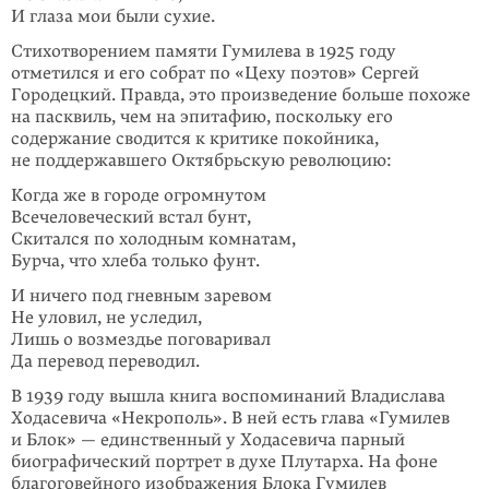
И глаза мои были сухие.
Стихотворением памяти Гумилева в 1925 году
отметился и его собрат по «Цеху поэтов» Сергей
Городецкий. Правда, это произведение больше похоже
на пасквиль, чем на эпитафию, поскольку его
содержание сводится к критике покойника,
не поддержавшего Октябрьскую революцию:
Когда же в городе огромнутом
Всечеловеческий встал бунт,
Скитался по холодным комнатам,
Бурча, что хлеба только фунт.
И ничего под гневным заревом
Не уловил, не уследил,
Лишь о возмездье поговаривал
Да перевод переводил.
В 1939 году вышла книга воспоминаний Владислава
Ходасевича «Некрополь». В ней есть глава «Гумилев
и Блок» — единственный у Ходасевича парный
биографический портрет в духе Плутарха. На фоне
благоговейного изображения Блока Гумилев