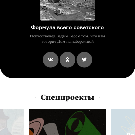
Формула всего советского
Искусствовед Вадим Басс о том, что нам
говорит Дом на набережной
Спецпроекты
Да