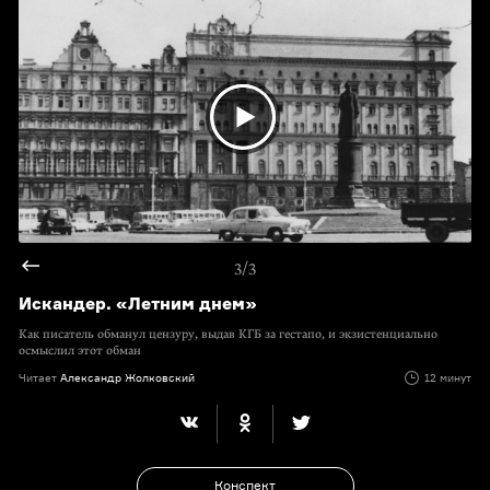
3/3
Искандер. «Летним днем»
Как писатель обманул цензуру, выдав КГБ за гестапо, и экзистенциально
осмыслил этот обман
Читает
Александр Жолковский
12 минут
Конспект