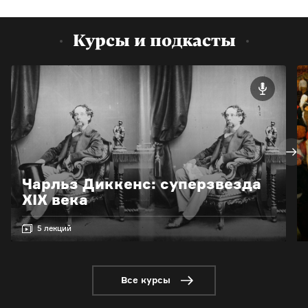
Курсы и подкасты
Чарльз Диккенс: суперзвезда
XIX века
5 лекций
Все курсы