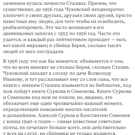
лаче­нием культа личности Сталина. Причем, что
существенно, до 1956 года Чуковский неоднократно
хлопочет о своих друзьях, друзьях своих друзей, просто
известных ему людях, для того чтобы их освободить,
реаби­литировать. Это часто возникает в его
дневниковых записях с 1953 по 1956 год. Часто это
удается, и каждый раз лейтмотивом проходит — мол,
вот какой мерзавец и убийца Берия, сколько тысяч
людей от него пострадали.
В 1956 году это как бы меняется: объявляется о том,
что во всем виноват не столько Берия, сколько Сталин.
Чуковский заходит к соседу по даче Всеволоду
Иванову, и тот рассказывает ему со слов сына, что все
книги с именем Сталина изымаются из библиотек, под
нож пойдут книги Суркова и Симонова. Книги Суркова
и Симонова под нож не пошли, но, видимо, это
обозначает еще один чрезвычайно важный момент,
определяющий поведение многих писателей
в дальнейшем. Алексей Сурков и Константин Симонов
с конца 1940-х годов — самые известные советские
поэты, их печатают больше всего, они действительно
у всех на слуху, их сборники не только издаются,