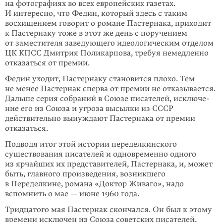
на фотографиях во всех европейских газетах.
И интересно, что Федин, который здесь с таким
восхищением говорит о романе Пастернака, приходит
к Пастернаку тоже в этот же день с поручением
от заместителя заведующего идеологическим отделом
ЦК КПСС Дмитрия Поликарпова, требуя немедленно
отказаться от премии.
Федин уходит, Пастернаку становится плохо. Тем
не менее Пастернак сперва от премии не отказывается.
Дальше серия собраний в Союзе писателей, исклю­че­
ние его из Союза и угроза высылки из СССР
действительно вынуждают Пастернака от премии
отказаться.
Подводя итог этой истории переделкинского
существования писателей и одно­временно одного
из ярчайших их представителей, Пастернака, и, может
быть, главного произведения, возникшего
в Переделкине, романа «Доктор Живаго», надо
вспомнить о мае — июне 1960 года.
Тридцатого мая Пастернак скончался. Он был к этому
времени исключен из Союза советских писателей,