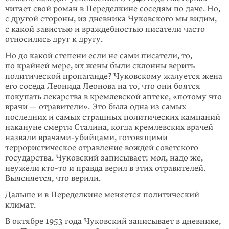
читает свой роман в Переделкине соседям по даче. Но,
с другой стороны, из дневника Чуковского мы видим,
с какой завистью и враждеб­ностью писатели часто
относились друг к другу.
Но до какой степени если не сами писатели, то,
по крайней мере, их жены были склонны верить
политической пропаганде? Чуковскому жалуется жена
его соседа Леонида Леонова на то, что они боятся
покупать лекарства в кремлев­ской аптеке, «потому что
врачи — отравители». Это была одна из самых
последних и самых страшных политических кампаний
накануне смерти Сталина, когда кремлевских врачей
назвали врачами-убийцами, готовящими
террористическое отравление вождей советского
государства. Чуковский записывает: мол, надо же,
неужели
кто-то
и правда верил в этих отравителей.
Выясняется, что верили.
Дальше и в Переделкине меняется политический
климат.
В октябре 1953 года Чуковский записывает в дневнике,