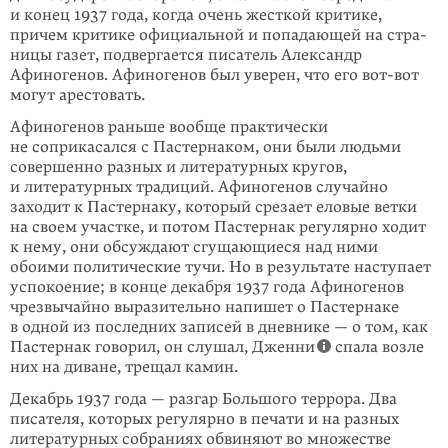
и конец 1937 года, когда очень жесткой критике,
причем критике официальной и попадающей на стра­
ницы газет, подвергается писатель Александр
Афиногенов. Афиногенов был уверен, что его вот-вот
могут арестовать.
Афиногенов раньше вообще практически
не соприкасался с Пастернаком, они были людьми
совершенно разных и литературных кругов,
и литературных традиций. Афиногенов случайно
заходит к Пастернаку, который срезает еловые ветки
на своем участке, и потом Пастернак регулярно ходит
к нему, они обсуждают сгущающиеся над ними
обоими политические тучи. Но в резуль­тате наступает
успокоение; в конце декабря 1937 года Афиногенов
чрезвычайно выразительно напишет о Пастернаке
в одной из последних записей в днев­нике — о том, как
Пастернак говорил, он слушал, Дженни
спала возле
них на диване, трещал камин.
Декабрь 1937 года — разгар Большого террора. Два
писателя, которых регу­лярно в печати и на разных
литературных собраниях обвиняют во множестве