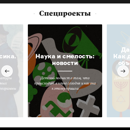
Спецпроекты
Да
сика.
Наука и смелость:
Как 
новости
объ
ратуры
Детский подкаст о том, что
Детский 
вных
происходит в науке сегодня и как она
программы
к этому пришла