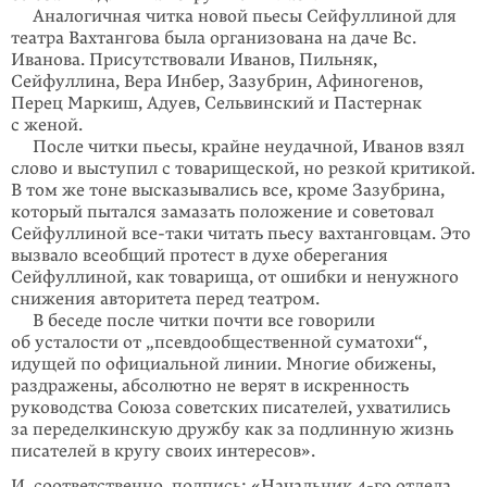
Аналогичная читка новой пьесы Сейфуллиной для
театра Вахтангова была организована на даче Вс.
Иванова. Присутствовали Иванов, Пильняк,
Сейфуллина, Вера Инбер, Зазубрин, Афиногенов,
Перец Маркиш, Адуев, Сельвинский и Пастернак
с женой.
После читки пьесы, крайне неудачной, Иванов взял
слово и выступил с товарищеской, но резкой критикой.
В том же тоне высказывались все, кроме Зазубрина,
который пытался замазать положение и советовал
Сейфуллиной все-таки читать пьесу вахтанговцам. Это
вызвало всеоб­щий протест в духе оберегания
Сейфуллиной, как товарища, от ошибки и ненужного
снижения авторитета перед театром.
В беседе после читки почти все говорили
об усталости от „псевдо­общественной суматохи“,
идущей по официальной линии. Многие обижены,
раздражены, абсолютно не верят в искренность
руководства Союза советских писателей, ухватились
за переделкинскую дружбу как за подлинную жизнь
писателей в кругу своих интересов».
И, соответственно, подпись: «Начальник 4-го отдела