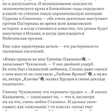
но и раскупаются. И возникновение опасности
экономического краха в ближайшие годы определяет
в
какой-то
степени такую охранительскую позицию
Суркова и Симонова — оба очень деятельно выступают
против Пастернака во время всей живаговской
истории: и когда становится известно, что роман будет
напечатан в Италии, и когда присуждается
Нобелевская премия.
Еще одна характерная деталь — это растерянность
ласкаемых писателей.
«Вчера пришла ко мне Тренёва-Павленко
, —
записывает Чуковский. — У нее двойной ущерб.
Ее отец был сталинский любимец, Сталин даже снялся
с ним вместе на спектакле „Любови Яровой“
, а мужа
ее, автора „Клятвы“
, назвал Хрущев в своем докладе
подлецом».
Самому Чуковскому это пережить трудно. «…Я сказал
Казакевичу, — записы­вает он, — что я, несмотря
ни на что, очень любил Сталина». И дальше запи­
сывает, как «школьник 7-го класса» сказал ему: