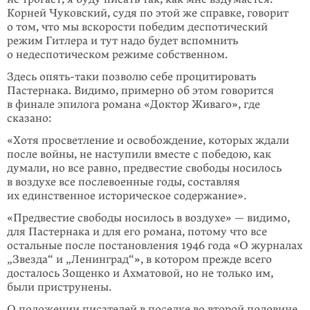
Корней Чуковский, судя по этой же справке, говорит
о том, что мы вскорости победим деспотический
режим Гитлера и тут надо будет вспомнить
о недеспотическом режиме собственном.
Здесь опять-таки позволю себе процитировать
Пастернака. Видимо, примерно об этом говорится
в финале эпилога романа «Доктор Живаго», где
сказано:
«Хотя просветление и освобождение, которых ждали
после войны, не наступили вместе с победою, как
думали, но все равно, предвестие свободы носилось
в воздухе все послевоенные годы, составляя
их единственное историческое содержание».
«Предвестие свободы носилось в воздухе» — видимо,
для Пастернака и для его романа, потому что все
остальные после постановления 1946 года «О журналах
„Звезда“ и „Ленинград“», в котором прежде всего
досталось Зощенко и Ахма­товой, но не только им,
были приструнены.
О положении писателей в поселке во второй половине