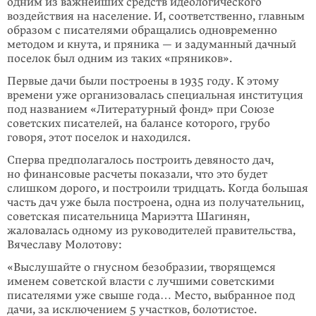
одним из важней­ших средств идеологического
воздействия на население. И, соот­ветственно, главным
образом с писателями обращались одновременно
методом и кнута, и пряника — и задуманный дачный
поселок был одним из таких «пряников».
Первые дачи были построены в 1935 году. К этому
времени уже организовалась специальная институция
под названием «Литературный фонд» при Союзе
советских писателей, на балансе которого, грубо
говоря, этот поселок и находился.
Сперва предполагалось построить девяносто дач,
но финансовые расчеты показали, что это будет
слишком дорого, и построили тридцать. Когда большая
часть дач уже была построена, одна из получательниц,
советская писательница Мариэтта Шагинян,
жаловалась одному из руководителей правительства,
Вячеславу Молотову:
«Выслушайте о гнусном безобразии, творящемся
именем советской власти с лучшими советскими
писателями уже свыше года… Место, выбранное под
дачи, за исключением 5 участков, болотистое.