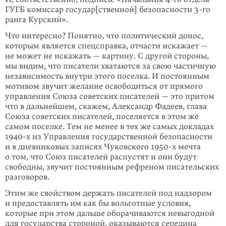
ГУГБ комиссар государ[ственной] безопасности 3-го
ранга Курский».
Что интересно? Понятно, что политический донос,
которым является спец­справка, отчасти искажает —
не может не искажать — картину. С другой стороны,
мы видим, что писатели хватаются за свою частичную
независимость внутри этого поселка. И постоянным
мотивом звучит желание освободиться от прямого
управления Союза советских писателей — это притом
что в даль­нейшем, скажем, Александр Фадеев, глава
Союза советских писателей, посе­ляется в этом же
самом поселке. Тем не менее в тех же самых докладах
1940-х из Управления государственной безопасности
и в дневниковых записях Чуков­ского 1950-х мечта
о том, что Союз писателей распустят и они будут
свободны, звучит постоянным рефреном писательских
разговоров.
Этим же свойством держать писателей под надзором
и предоставлять им как бы вольготные условия,
которые при этом дальше оборачиваются невыгодной
для государства стороной, оказываются середина