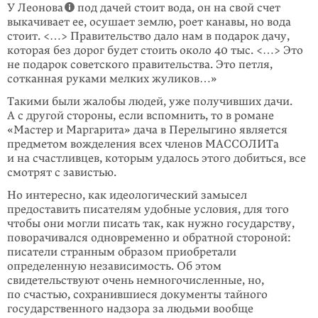
У Леонова
под дачей стоит вода, он на свой счет
выкачивает ее, осушает землю, роет канавы, но вода
стоит. <…> Правительство дало нам в подарок дачу,
которая без дорог будет стоить около 40 тыс. <…> Это
не подарок совет­ского правительства. Это петля,
сотканная руками мелких жуликов…»
Такими были жалобы людей, уже получивших дачи.
А с другой стороны, если вспомнить, то в романе
«Мастер и Маргарита» дача в Перелыгино является
предметом вожделения всех членов МАССОЛИТа
и на счастливцев, которым удалось этого добиться, все
смотрят с завистью.
Но интересно, как идеологический замысел
предоставить писателям удобные условия, для того
чтобы они могли писать так, как нужно государству,
пово­рачивался одновременно и обратной стороной:
писатели странным образом приобретали
определенную независимость. Об этом
свидетельствуют очень немногочисленные, но,
по счастью, сохранившиеся документы тайного
государственного надзора за людьми вообще