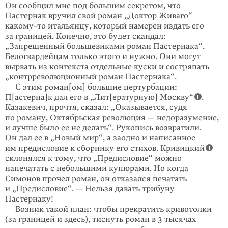
Он сообщил мне под большим секретом, что
Пастернак вручил свой роман „Доктор Живаго“
какому-то
итальянцу, который намерен издать его
за грани­цей. Конечно, это будет скандал:
„Запрещенный большевиками роман Пастернака“.
Белогвардейцам только этого и нужно. Они могут
вырвать из контекста отдельные куски и состряпать
„контрреволюционный роман Пастернака“.
С этим роман[ом] большие пертурбации:
П[астерна]к дал его в „Лит[ера­турную] Москву“
.
Казакевич, прочтя, сказал: „Оказывается, судя
по роману, Октябрьская революция — недоразумение,
и лучше было ее не делать“. Рукопись возвратили.
Он дал ее в „Новый мир“, а заодно и написанное
им предисловие к сборнику его стихов. Кривиц­кий
склонялся к тому, что „Предисловие“ можно
напечатать с не­боль­­шими купюрами. Но когда
Симонов прочел роман, он отказался печатать
и „Предисловие“. — Нельзя давать трибуну
Пастернаку!
Возник такой план: чтобы прекратить кривотолки
(за границей и здесь), тиснуть роман в 3 тысячах