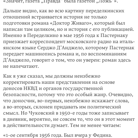
«Значит, газета „Правда“ была газетой „Ложь“».
Дальше видно, как во всю картину переделкинских
отношений встраивается история не только
подготовки романа «Доктор Живаго», который был
написан там целиком, но и история с его публикацией.
Именно в Переделкино в мае 1956 года к Пастернаку
приезжает корреспондент московского радио на италь­
янском языке Серджо Д’Анджело, которому Пастернак
передает машинопись романа и, по воспоминаниям
Д’Анджело, говорит о том, что он уверен: роман здесь
не напечатают.
Как я уже сказал, мы должны неизбежно
корректировать наши представления на основе
доносов НКВД и органов государственной
безопасности, потому что это особый жанр. Очевидно,
что доносчик, во-первых, неизбежно искажает слова,
а во-вторых, склонен придавать им политический
смысл. Но Чуковский в 1950-е годы тоже записывает
в дневник, вероятно, не совсем то, что он в этот момент
в действительности думает. Тем не менее читаем:
«1-ое сентября 1956 года. Был вчера у Федина.