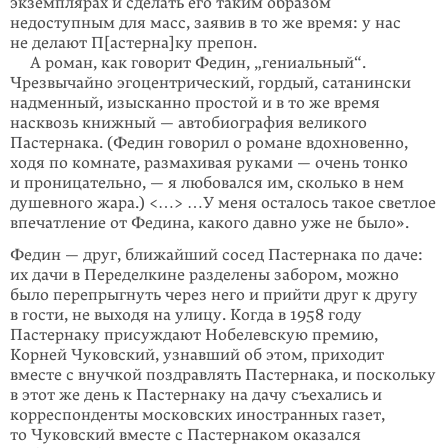
экземплярах и сделать его таким образом
недоступным для масс, заявив в то же время: у нас
не делают П[астерна]ку препон.
А роман, как говорит Федин, „гениальный“.
Чрезвычайно эгоцентри­ческий, гордый, сатанински
надменный, изысканно простой и в то же время
насквозь книжный — автобиография великого
Пастернака. (Федин говорил о романе вдохновенно,
ходя по комнате, размахивая руками — очень тонко
и проницательно, — я любовался им, сколько в нем
душевного жара.) <…> …У меня осталось такое светлое
впечат­ление от Федина, какого давно уже не было».
Федин — друг, ближайший сосед Пастернака по даче:
их дачи в Переделкине разделены забором, можно
было перепрыгнуть через него и прийти друг к другу
в гости, не выходя на улицу. Когда в 1958 году
Пастернаку присуждают Нобелевскую премию,
Корней Чуковский, узнавший об этом, приходит
вместе с внучкой поздравлять Пастернака, и поскольку
в этот же день к Пастернаку на дачу съехались и
корреспонденты московских иностранных газет,
то Чуков­ский вместе с Пастернаком оказался