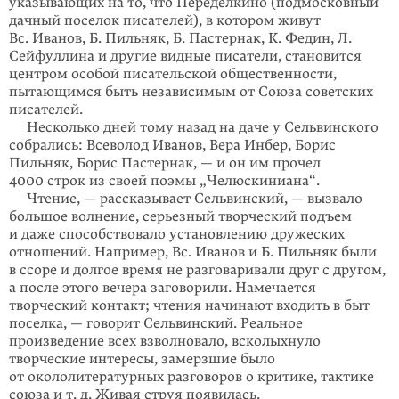
указывающих на то, что Переделкино (подмосковный
дачный поселок писателей), в котором живут
Вс. Иванов, Б. Пильняк, Б. Пастернак, К. Федин, Л.
Сейфуллина и другие видные писатели, становится
центром особой писательской общест­венности,
пытающимся быть независимым от Союза советских
писателей.
Несколько дней тому назад на даче у Сельвинского
собрались: Всеволод Иванов, Вера Инбер, Борис
Пильняк, Борис Пастернак, — и он им про­чел
4000 строк из своей поэмы „Челюскиниана“.
Чтение, — рассказывает Сельвинский, — вызвало
большое волнение, серьезный творческий подъем
и даже способствовало установлению дружеских
отношений. Например, Вс. Иванов и Б. Пильняк были
в ссоре и долгое время не разговаривали друг с другом,
а после этого вечера заговорили. Намечается
творческий контакт; чтения начинают входить в быт
поселка, — говорит Сельвинский. Реальное
произведение всех взволновало, всколыхнуло
творческие интересы, замерзшие было
от окололитературных разговоров о критике, тактике
союза и т. д. Живая струя появилась.