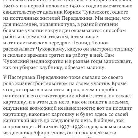
1940-х и в первой поло­вине 1950-х годов замечательно
свидетельствует дневник Корнея Чуковского, одного
из постоянных жителей Переделкина. Мы видим, что
для писателей, попавших туда, в разной степени
большие участки вокруг дач оказываются способом
работы на земле и отдыхом, в том числе
и от политических передряг. Леонид Леонов
рассказывает Чуковскому, какую он выстроил теплицу
и сколь­ко времени тратит на работу в ней. Сам
Чуковский неоднократно и в разные годы записывает,
как он убирает клубнику, обрезает малину.
У Пастернака Переделкино тоже связано со своего
рода жизнестроительством на своем участке. Кроме
ягод, которые запасаются впрок, о чем подробно
написано в его стихотворении «Бабье лето», он сажает
картошку, и в этом для него, как он пишет в письмах,
ощущение возможной независимости: вот он посадит
картошку, накопает картошку и будет здесь со своей
картошкой жить до следующего лета. В общем, так
и происходит. И зимой 1937–1938 го­дов, как мы знаем
из дневника Афиногенова, он по большей части