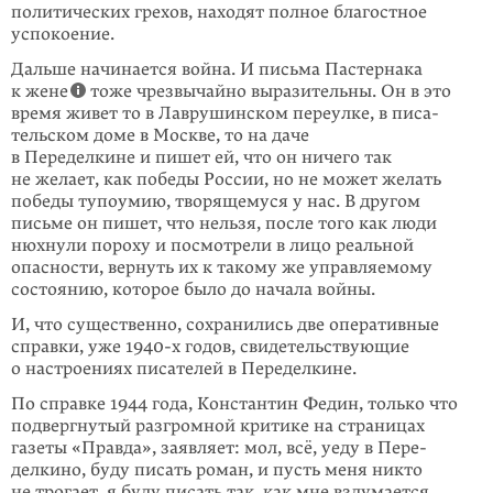
политических грехов, находят полное благостное
успокоение.
Дальше начинается война. И письма Пастернака
к жене
тоже чрезвычайно выразительны. Он в это
время живет то в Лаврушинском переулке, в писа­
тельском доме в Москве, то на даче
в Переделкине и пишет ей, что он ничего так
не желает, как победы России, но не может желать
победы тупоумию, творящемуся у нас. В другом
письме он пишет, что нельзя, после того как люди
нюхнули пороху и посмотрели в лицо реальной
опасности, вернуть их к такому же управляемому
состоянию, которое было до начала войны.
И, что существенно, сохранились две оперативные
справки, уже 1940-х годов, свидетельствующие
о настроениях писателей в Переделкине.
По справке 1944 года, Константин Федин, только что
подвергнутый разгром­ной критике на страницах
газеты «Правда», заявляет: мол, всё, уеду в Пере­
делкино, буду писать роман, и пусть меня никто
не трогает, я буду писать так, как мне вздумается.