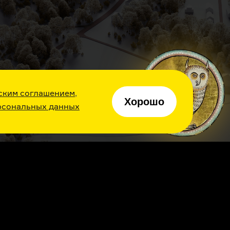
нные
25:48
ра
тенко
а
ским соглашением
,
Хорошо
рсональных данных