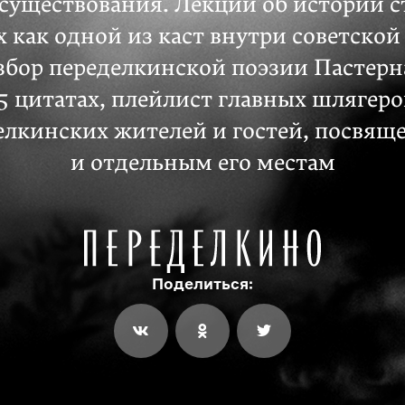
 существования. Лекции об истории с
х как одной из каст внутри советско
збор переделкинской поэзии Пастерн
5 цитатах, плейлист главных шлягер
елкинских жителей и гостей, посвящ
и отдельным его местам
Поделиться: