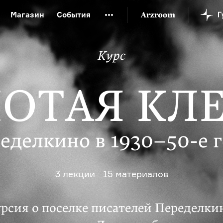
Магазин
События
й музей
Новая Третьяковка
Онлайн-университет
Курс
ой культуры
Русский язык от «гой еси» до «лол кек»
искусство XX века
Русская литература XX века
Детска
ОТАЯ КЛ
еделкино
в 1930–50-е 
3 лекции
15 материалов
урсия
о поселке писателей Переделки