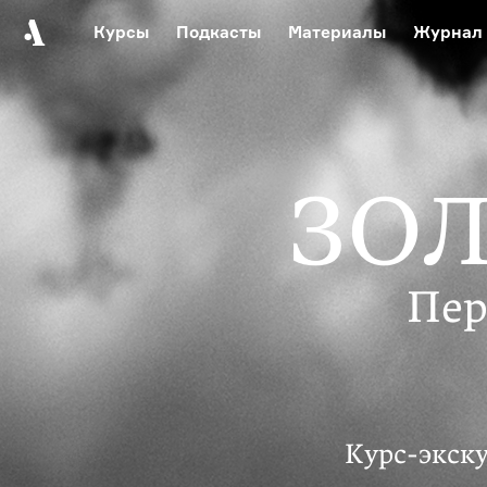
Курсы
Подкасты
Материалы
Журнал
Автор среди нас
Еврейски
Видеоистория русск
Русское 
ЗОЛ
Пер
Курс-экск