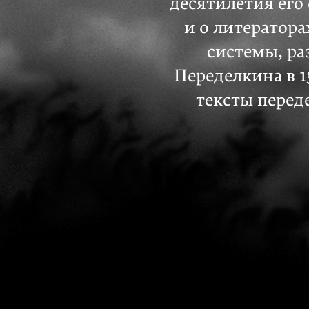
десятилетия его
и о литератора
системы, ра
Переделкина в 1
тексты перед