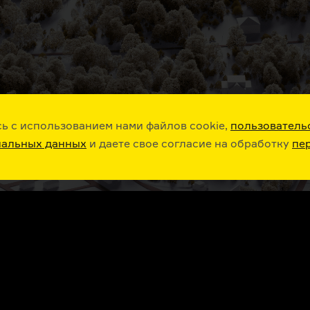
3
Лекция № 3. Безымя
инженеры и дома
на глазок: история
стройки и архитекту
Переделкина
Читает Юлия Старос
Play
Расшифровк
ь с использованием нами файлов cookie,
пользователь
нальных данных
и даете свое согласие на обработку
пе