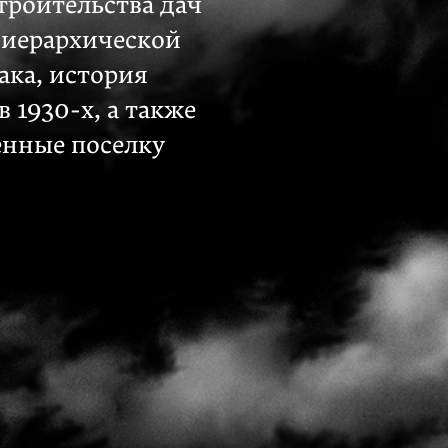
троительства дач
й иерархической
ака, история
ов
1930-х
, а также
енные поселку