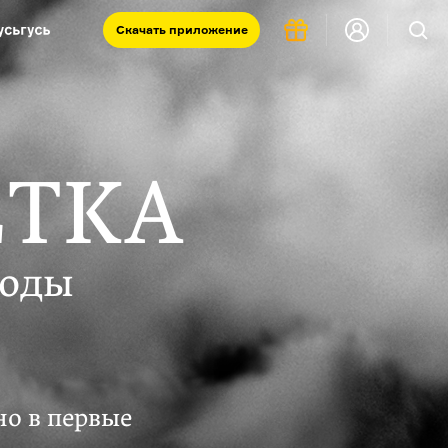
Скачать
приложение
Запад и Восток: история культур
Что такое античность
я комната
ЕТКА
годы
но в первые