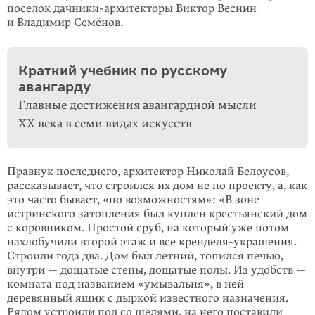
поселок дачники-архитекторы Виктор Веснин
и Владимир Семёнов.
Краткий учебник по русскому
авангарду
Главные достижения авангардной мысли
XX века в семи видах искусств
Правнук последнего, архитектор Николай Белоусов,
рассказывает, что строился их дом не по проекту, а, как
это часто бывает, «по возможностям»: «В зоне
истринского затопления был куплен крестьянский дом
с коровником. Простой сруб, на который уже потом
нахлобучили второй этаж и все кренделя-украше­ния.
Строили года два. Дом был летний, топился печью,
внутри — дощатые стены, дощатые полы. Из удобств —
комната под названием «умы­валь­ня», в ней
деревянный ящик с дыркой известного назначения.
Рядом устроили пол со щелями, на него поставили