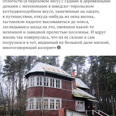
отлогости (в березовом лесу) с садами и дере­вян­ными
домами с мезонинами в шведско-тирольском
коттеджеподоб­ном вкусе, замеченные на закате,
в путешествии,
откуда-нибудь
из окна вагона,
заставляли надолго высовываться до пояса,
заглядываясь назад на это, овеян­ное
какой-то
неземной и завидной прелестью поселенье. И вдруг
жизнь так повернулась, что на ее склоне я сам
погрузился в тот, виденный из большой дали мягкий,
многоговорящий колорит»
.