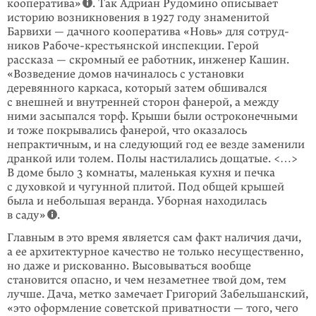
кооператива»
. Так Адриан Рудомино описывает
историю возникновения в 1927 году знаменитой
Барвихи — дачного кооператива «Новь» для сотруд­
ников Рабоче-крестьянской инспекции. Герой
рассказа — скромный ее работ­ник, инженер Кашин.
«Возведение домов начиналось с установки
деревянного каркаса, который затем обшивался
с внешней и внутренней сторон фанерой, а между
ними засыпался торф. Крыши были остроконечными
и тоже покрыва­лись фанерой, что оказалось
непрактичным, и на следующий год ее везде заменили
дранкой или толем. Полы настилались дощатые. <…>
В доме было 3 комнаты, маленькая кухня и печка
с духовкой и чугунной плитой. Под общей крышей
была и небольшая веранда. Уборная находилась
в саду»
.
Главным в это время является сам факт наличия дачи,
а ее архитектурное качество не только несущественно,
но даже и рискованно. Высовываться вообще
становится опасно, и чем незаметнее твой дом, тем
лучше. Дача, метко замечает Григорий Забельшанский,
«это оформление советской приватности — того, чего