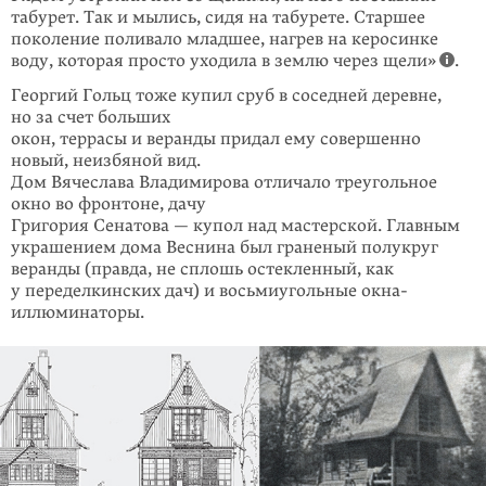
табурет. Так и мылись, сидя на табурете. Стар­шее
поколение поливало младшее, нагрев на керосинке
воду, которая просто уходила в землю через щели»
.
Георгий Гольц тоже купил сруб в соседней деревне,
но за счет больших
окон, террасы и веранды придал ему совершенно
новый, неизбяной вид.
Дом Вячеслава Владимирова отличало треугольное
окно во фронтоне, дачу
Григория Сенатова — купол над мастерской. Главным
украшением дома Веснина был граненый полукруг
веранды (правда, не сплошь остекленный, как
у переделкинских дач) и восьмиугольные окна-
иллюминаторы.