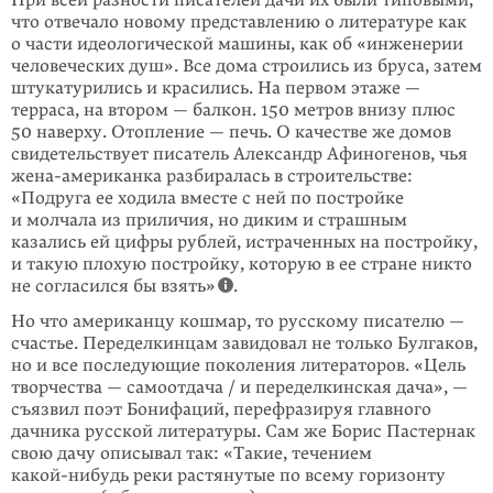
что отвечало новому пред­ставлению о литературе как
о части идеологической машины, как об «инженерии
человеческих душ». Все дома строились из бруса, затем
штукатурились и красились. На первом этаже —
терраса, на втором — балкон. 150 метров внизу плюс
50 наверху. Отопление — печь. О качестве же домов
свидетельствует писатель Александр Афиногенов, чья
жена-американка разбиралась в строительстве:
«Подруга ее ходила вместе с ней по постройке
и молчала из приличия, но диким и страшным
казались ей цифры рублей, истраченных на постройку,
и такую плохую постройку, которую в ее стране никто
не согласился бы взять»
.
Но что американцу кошмар, то русскому писателю —
счастье. Переделкинцам завидовал не только Булгаков,
но и все последующие поколения литераторов. «Цель
творчества — самоотдача / и переделкинская дача», —
съязвил поэт Бонифаций, перефразируя главного
дачника русской литературы. Сам же Борис Пастернак
свою дачу описывал так: «Такие, течением
какой-нибудь
реки растянутые по всему горизонту