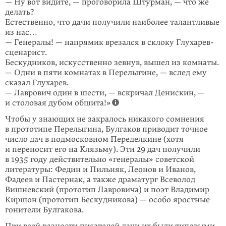
— Ну вот видите, — проговорила Штурман, — что же
делать?
Естественно, что дачи получили наиболее талантливые
из нас…
— Генералы! — напрямик врезался в склоку Глухарев-
сценарист.
Бескудников, искусственно зевнув, вышел из комнаты.
— Одни в пяти комнатах в Перелыгине, — вслед ему
сказал Глухарев.
— Лаврович один в шести, — вскричал Денискин, —
и столовая дубом обшита!»
Чтобы у знающих не закралось никакого сомнения
в прототипе Перелыгина, Булгаков приводит точное
число дач в подмосковном Переделкине (хотя
и переносит его на Клязьму). Эти 29 дач получили
в 1935 году действительно «генералы» советской
литературы: Федин и Пильняк, Леонов и Иванов,
Фадеев и Пастернак, а также драматург Всеволод
Вишневский (прототип Лавровича) и поэт Владимир
Киршон (прототип Бескудникова) — особо яростные
гонители Булгакова.
При всей разности писателей дачи их были типовыми,