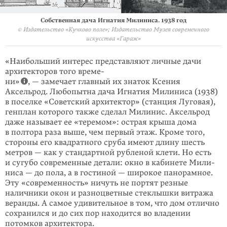
Собственная дача Игнатия Милиниса. 1938 год
© Издательство «Кучково поле»; Издательство Музея современного
искусства «Гараж»
«Наибольший интерес представляют личные дачи
архитекторов того време-
ни»
, — замечает главный их знаток Ксения
Аксельрод. Любопытна дача Игнатия Милиниса (1938)
в поселке «Советский архитектор» (станция Луговая),
генплан которого также сделал Милинис. Аксельрод
даже называет ее «тере­мом»: острая крыша дома
в полтора раза выше, чем первый этаж. Кроме того,
стороны его квадратного сруба имеют длину шесть
метров — как у стандартной рубленой клети. Но есть
и сугубо современные детали: окно в кабинете Мили­
ни­са — до пола, а в гостиной — широкое панорамное.
Эту «современ­ность» ничуть не портят резные
наличники окон и разноцветные стеклышки витража
веранды. А самое удивительное в том, что дом отлично
сохранился и до сих пор находится во владении
потомков архитектора.