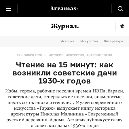
История
Искусство
Литература
,
,
27 НОЯБРЯ 2020
ИСТОРИЯ
ИСКУССТВО
АНТРОПОЛОГИЯ
Чтение на 15 минут: как
возникли советские дачи
1930-х
годов
Избы, терема, рабочие поселки времен НЭПа, бараки,
советские дачи, генеральские поселки, знаменитые
шесть соток эпохи оттепели… Музей современного
искусства «Гараж» выпускает книгу историка
архитектуры Николая Малинина «Современный
русский деревянный дом». Arzamas публикует главу
о советских дачах 1930-х годов