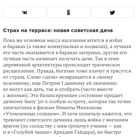
Страх на террасе: новая советская дача
Пока же основная масса населения ютится в избах
и бараках (а также комму­нал­ках и подвалах), а лучшая
его часть оказывается в бараках лагерных, другая его
лучшая часть начинает получать дачи. Так в теме
деревянной архитектуры происходит трагическое
расщепление. Правда, богатые тоже плачут и трясутся
от страха. Слово «дача» возвращается к своему
исконному, еще Петром I дан­но­му ей значению:
ее могут как дать, так и отобрать (часто вместе
с жизнью). Это балансирующее состояние придает
дачному быту 30-х особую остроту, которая так точно
запечатлена в фильме Никиты Михалкова
«Утомленные солнцем». И хотя поначалу кажется, что
тревожит советского дачника лишь война с внешним
врагом (по соседству с ним грохочут учения — как
и в «Голу­бой чашке» Аркадия Гайдара), но быстро