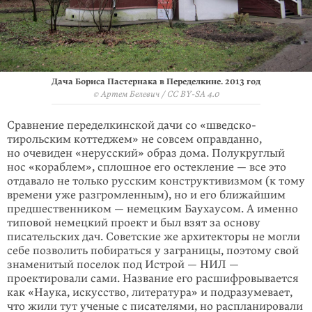
Дача Бориса Пастернака в Переделкине. 2013 год
© Артем Белевич / CC BY-SA 4.0
Сравнение переделкинской дачи со «шведско-
тирольским коттеджем» не сов­сем оправданно,
но очевиден «нерусский» образ дома. Полукруглый
нос «кораблем», сплошное его остекление — все это
отдавало не только русским конструктивизмом (к тому
времени уже разгромленным), но и его ближайшим
предшественником — немецким Баухаусом. А именно
типовой немецкий проект и был взят за основу
писательских дач. Советские же архитекторы не могли
себе позволить побираться у заграницы, поэтому свой
знаменитый поселок под Истрой — НИЛ —
проектировали сами. Название его расшифро­вывается
как «Наука, искусство, литература» и подразумевает,
что жили тут ученые с писателями, но распланировали