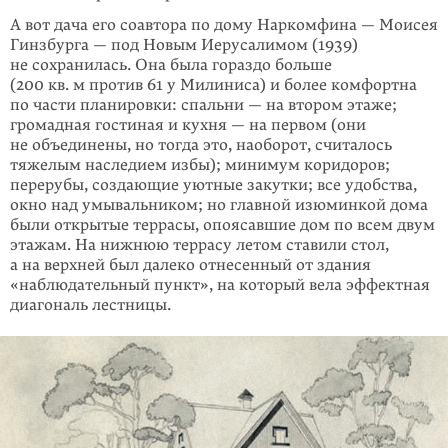
А вот дача его соавтора по дому Наркомфина — Моисея
Гинзбурга — под Новым Иерусалимом (1939)
не сохранилась. Она была гораздо больше
(200 кв. м против 61 у Милиниса) и более комфортна
по части планировки: спальни — на втором этаже;
громадная гостиная и кухня — на первом (они
не объединены, но тогда это, наоборот, считалось
тяжелым наследием избы); минимум коридоров;
перерубы, создающие уютные закутки; все удобства,
окно над умывальником; но главной изюминкой дома
были открытые террасы, опоясавшие дом по всем двум
этажам. На нижнюю террасу летом ставили стол,
а на верхней был далеко отнесенный от здания
«наблюдательный пункт», на который вела эффектная
диагональ лестницы.