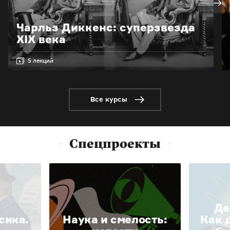
Чарльз Диккенс: суперзвезда
XIX века
5 лекций
Все курсы
Спецпроекты
Да
сика.
Наука и смелость:
Как 