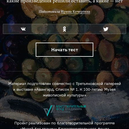
какие произведения решили оставить, а какие — нет
Подготовила
Ирина Кочергина
Начать тест
Материал подготовлен совместно с Третьяковской галереей
к выставке «Авангард. Список № 1. К 100-летию Музея
живописной культуры»
Проект реализован по благотворительной программе
«Музей без границ» Благотворительного фонда