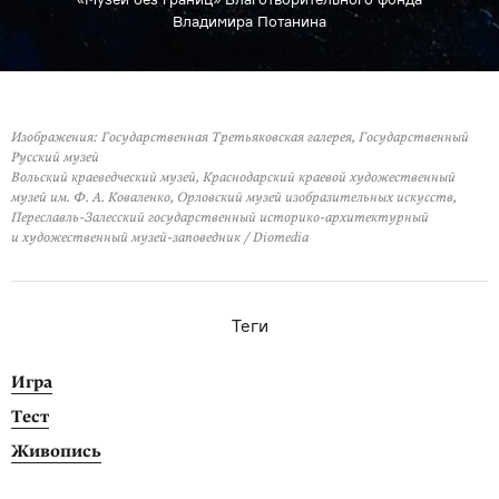
Владимира Потанина
Изображения: Государственная Третьяковская галерея, Государственный
Русский музей
Вольский краеведческий музей, Краснодарский краевой художественный
музей им. Ф. А. Коваленко, Орловский музей изобразительных искусств,
Переславль-Залесский государственный историко-архитектурный
и художественный музей-заповедник / Diomedia
Теги
Игра
Тест
Живопись