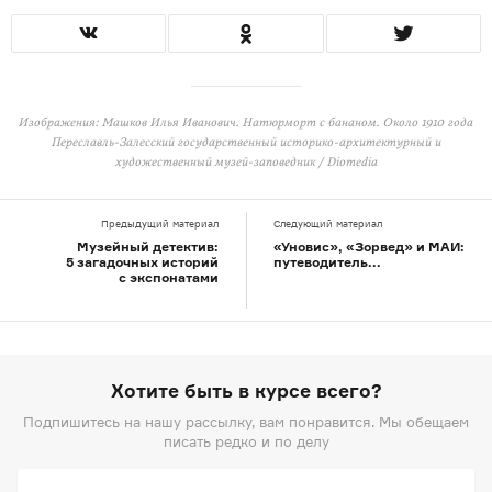
Изображения: Машков Илья Иванович. Натюрморт с бананом. Около 1910 года
Переславль-Залесский государственный историко-архитектурный и
художественный музей-заповедник / Diomedia
Предыдущий материал
Следующий материал
Музейный детектив:
«Уновис», «Зорвед» и МАИ:
5 загадочных историй
путеводитель...
с экспонатами
Хотите быть в курсе всего?
Подпишитесь на нашу рассылку, вам понравится. Мы обещаем
писать редко и по делу