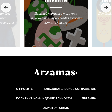
новости
объ
ратуры
Детский подкаст о том, что
Детский 
вных
происходит в науке сегодня и как она
программы
к этому пришла
О ПРОЕКТЕ
ПОЛЬЗОВАТЕЛЬСКОЕ СОГЛАШЕНИЕ
ПОЛИТИКА КОНФИДЕНЦИАЛЬНОСТИ
ПРАВИЛА
ОБРАТНАЯ СВЯЗЬ