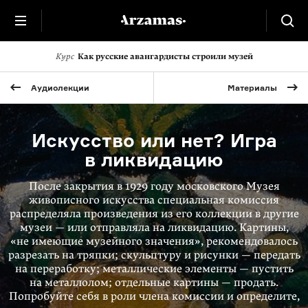
Курс
Как русские авангардисты строили музей
Аудиолекции
Материалы
Искусство или нет? Игра
в ликвидацию
После закрытия в 1929 году московского Музея
живописного искусства специальная комис­сия
распределяла произведения из его коллекции в другие
музеи — или отправ­ляла на ликвидацию. Картины,
«не имеющие музейного значения», рекомен­довалось
разрезать на тряпки; скульптуру и рисунки — передать
на перера­ботку; металлические элементы — пустить
на металлолом; отдельные карти­ны — продать.
Попробуйте себя в роли члена комиссии и определите,