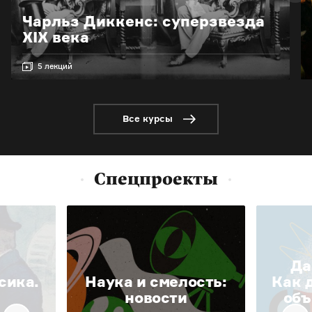
Чарльз Диккенс: суперзвезда
XIX века
5 лекций
Все курсы
Спецпроекты
Да
сика.
Наука и смелость:
Как 
новости
объ