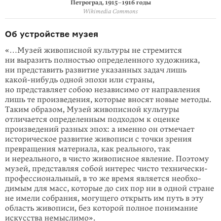
Петроград, 1915–1916 годы
Wikimedia Commons
Об устройстве музея
«…Музей живописной культуры не стремится
ни выразить полностью опре­деленного художника,
ни представить развитие указанных задач лишь
какой-нибудь
одной эпохи или страны,
но представляет собою независимо от направления
лишь те произ­ведения, которые вносят новые методы.
Таким образом, Музей живописной культуры
отличается определенным подходом к оцен­ке
произведений разных эпох: а именно он отмечает
историческое раз­витие живопи­си с точки зрения
превра­ще­ния материала, как реального, так
и нереального, в чисто живопис­ное явление. Поэтому
музей, пред­ставляя собой интерес чисто технически-
профессиональный, в то же время является необхо­
димым для масс, которые до сих пор ни в одной стране
не имели собрания, могущего открыть им путь в эту
область живописи, без которой полное пони­мание
искусства немыслимо».