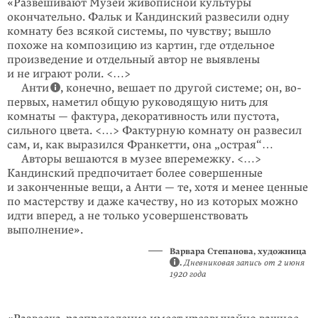
«Развешивают Музей живописной культуры
окончательно. Фальк и Кандин­ский развеси­ли одну
комнату без всякой системы, по чув­ству; вышло
похоже на композицию из картин, где отдельное
произведение и отдельный автор не выявлены
и не играют роли. <…>
Анти
, конечно, вешает по другой систе­ме; он, во-
первых, наметил общую руково­дящую нить для
комнаты — фактура, декора­тивность или пустота,
сильного цвета. <…> Фактурную комнату он развесил
сам, и, как выразился Франкетти, она „острая“…
Авторы вешаются в музее вперемежку. <…>
Кандинский предпочитает более совершенные
и законченные вещи, а Анти — те, хотя и менее ценные
по мас­терству и даже качеству, но из которых можно
идти вперед, а не только усовер­шенствовать
выполнение».
Варвара Степанова, художница
.
Дневниковая запись от 2 июня
1920 года