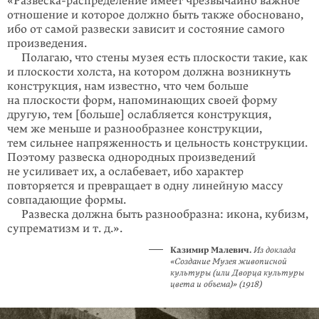
«Развеска-распределение имеет чрезвычайно важное
отношение и которое должно быть также обосновано,
ибо от самой развески зависит и состояние самого
произведения.
Полагаю, что стены музея есть плоскости такие, как
и плоскости холста, на котором должна возникнуть
конструкция, нам известно, что чем больше
на плоскости форм, напоминающих своей форму
другую, тем [больше] ослаб­ляется конструкция,
чем же меньше и разнообразнее конструк­ции,
тем сильнее напряженность и цельность конструкции.
Поэтому развеска однородных произ­ведений
не усиливает их, а ослабевает, ибо характер
повторяется и пре­вращает в одну линейную массу
совпадающие формы.
Развеска должна быть разнообразна: икона, кубизм,
супрематизм и т. д.».
Казимир Малевич.
Из доклада
«Созда­ние Музея живописной
культуры (или Двор­ца культуры
цвета и объема)» (1918)