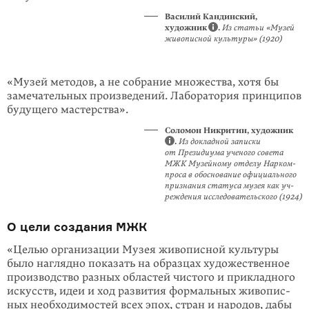
Василий Кандинский,
художник
.
Из статьи «Музей
живописной культуры» (1920)
«Музей методов, а не собрание множества, хотя бы
замечательных произ­ведений. Лаборатория принципов
будущего мастерства».
Соломон Никритин, художник
.
Из докладной записки
от Президиума ученого совета
МЖК Музей­ному отделу Нарком­
проса в обоснование официаль­­ного
признания статуса музея как уч­
реж­де­ния исследова­тельского (1924)
О цели создания МЖК
«Целью организации Музея живописной культуры
было наглядно показать на об­разцах художественное
производство разных областей чистого и при­кладного
искусств, идеи и ход развития формальных живопис­
ных необхо­димостей всех эпох, стран и народов, дабы