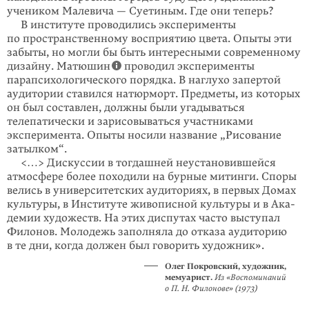
учеником Малевича — Суетиным. Где они теперь?
В институте проводились эксперименты
по пространственному восприятию цвета. Опыты эти
забыты, но могли бы быть интересными современному
дизайну. Матюшин
проводил эксперименты
парапсихологического порядка. В наглухо запертой
аудитории ставился натюрморт. Предметы, из которых
он был составлен, должны были угадываться
телепатически и зарисовываться участниками
экспери­мента. Опыты носили название „Рисование
затылком“.
<…> Дискуссии в тогдашней неустановив­шейся
атмосфере более походили на бурные митинги. Споры
велись в университетских аудиториях, в первых Домах
культуры, в Институте живописной культуры и в Ака­
де­мии художеств. На этих диспутах часто выступал
Филонов. Молодежь заполняла до отказа аудиторию
в те дни, когда должен был говорить художник».
Олег Покровский, художник,
мемуарист.
Из «Воспоминаний
о П. Н. Фило­нове» (1973)