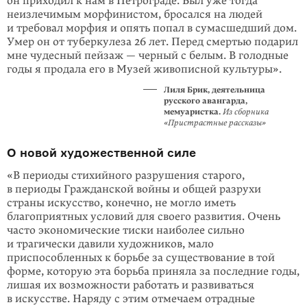
он приходил к нам в Петро­граде. Был уже тогда
неизлечимым морфи­нис­том, бросался на людей
и требовал морфия и опять попал в сумасшедший дом.
Умер он от туберкулеза 26 лет. Перед смертью подарил
мне чудесный пей­заж — черный с белым. В голодные
годы я продала его в Музей живописной культуры».
Лиля Брик
, деятельница
русского авангарда,
мемуаристка.
Из сборника
«Пристрастные рассказы»
О новой художественной силе
«В периоды стихийного разрушения старого,
в периоды Гражданской войны и об­щей разрухи
страны искусство, конечно, не могло иметь
благоприятных условий для своего развития. Очень
часто экономические тиски наиболее сильно
и трагически давили художников, мало
приспособленных к борьбе за существование в той
форме, которую эта борьба приняла за последние годы,
лишая их возможности работать и развиваться
в искусстве. Наряду с этим отмечаем отрадные