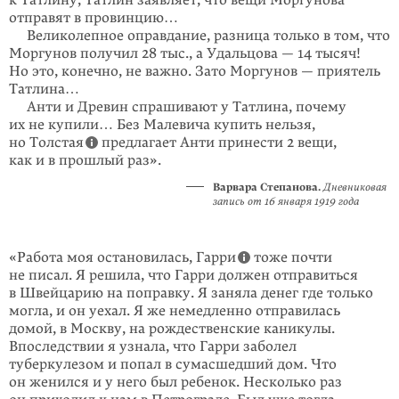
к Татлину, Татлин заявляет, что вещи Моргунова
отправят в провинцию…
Великолепное оправдание, разница только в том, что
Моргунов получил 28 тыс., а Удаль­цова — 14 тысяч!
Но это, конечно, не важно. Зато Моргунов — приятель
Татлина…
Анти и Древин спрашивают у Татлина, почему
их не купили… Без Малевича купить нельзя,
но Толстая
предлагает Анти принести 2 вещи,
как и в прош­лый раз».
Варвара Степанова.
Дневниковая
запись от 16 января 1919 года
«Работа моя остановилась, Гарри
тоже почти
не писал. Я решила, что Гарри должен отправиться
в Швейцарию на поправку. Я заняла денег где только
могла, и он уехал. Я же немедленно отправилась
домой, в Москву, на рождест­венские каникулы.
Впоследствии я узнала, что Гарри заболел
туберкулезом и попал в сумасшедший дом. Что
он женился и у него был ребенок. Несколько раз