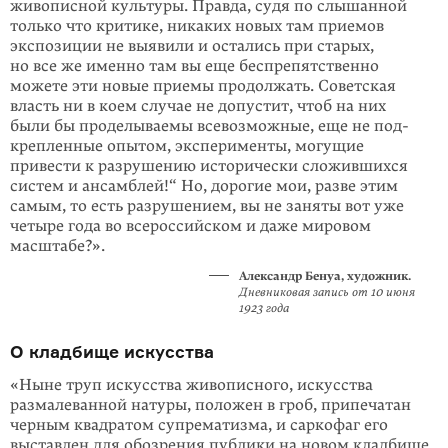
живописной культуры. Правда, судя по слышанной
только что критике, никаких новых там приемов
экспозиции не выявили и остались при старых,
но все же именно там вы еще беспрепятственно
можете эти новые приемы продолжать. Советская
власть ни в коем случае не допустит, чтоб на них
были бы проделываемы всевозможные, еще не под­
креп­ленные опытом, экспе­рименты, могущие
привести к разрушению истори­чески сложившихся
систем и ансамблей!“ Но, дорогие мои, разве этим
самым, то есть разру­шением, вы не заняты вот уже
четыре года во всероссийском и даже мировом
масштабе?».
Александр Бенуа,
художник.
Дневни­ковая запись от 10 июня
1923 года
О кладбище искусства
«Ныне труп искусства живописного, искус­ства
размалеванной натуры, положен в гроб, припечатан
черным квадратом супрема­тизма, и саркофаг его
выставлен для обозре­ния публики на новом кладбище