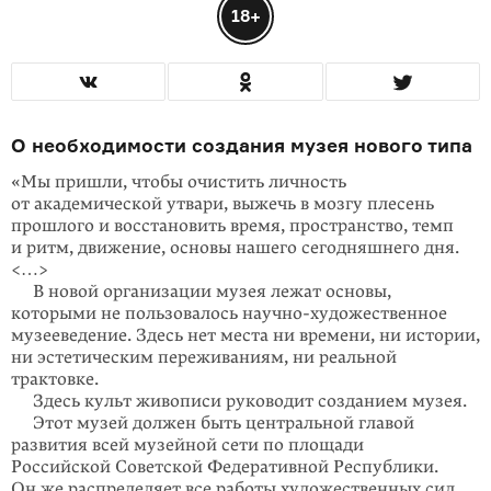
18+
О необходимости создания музея нового типа
«Мы пришли, чтобы очистить личность
от академической утвари, выжечь в мозгу плесень
прошлого и восстановить время, пространство, темп
и ритм, движение, основы нашего сегодняшнего дня.
<…>
В новой организации музея лежат основы,
которыми не пользовалось научно-художе­ственное
музееведение. Здесь нет места ни времени, ни исто­рии,
ни эстетическим переживаниям, ни реальной
трактовке.
Здесь культ живописи руководит созданием музея.
Этот музей должен быть центральной главой
развития всей музей­ной сети по площади
Российской Советской Федеративной Республики.
Он же распреде­ляет все работы худо­же­ственных сил