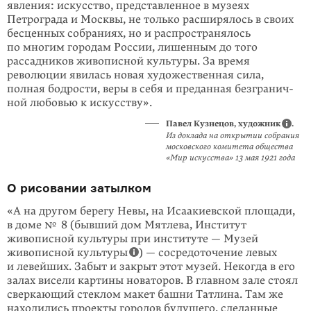
явления: искусство, представлен­ное в музеях
Петрограда и Москвы, не только расширялось в своих
бесценных собраниях, но и рас­про­странялось
по многим городам России, лишенным до того
рассадников живо­писной культуры. За время
революции явилась новая художественная сила,
полная бодрости, веры в себя и преданная безгра­нич­
ной любовью к искусству».
Павел Кузнецов, художник
.
Из доклада на открытии собрания
мос­ковского комитета общества
«Мир искусства» 13 мая 1921 года
О рисовании затылком
«А на другом берегу Невы, на Исаакиевской площади,
в доме № 8 (бывший дом Мятлева, Институт
живописной культуры при инсти­туте — Музей
живописной культуры
) — сосредоточение левых
и левейших. Забыт и закрыт этот музей. Некогда в его
залах висели картины новаторов. В главном зале стоял
сверкаю­щий стеклом макет башни Татлина. Там же
находились проекты городов буду­щего, сделанные