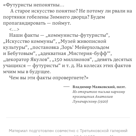
«Футуристы непонятны…
А старое искусство понятно? Не потому ли рвали на
портянки гобелены Зимнего дворца? Будем
пропагандировать — поймут.
<…>
Наши факты — „коммунисты-футуристы“,
„Искусство коммуны“, „Музей живописной
культуры“, „постановка ‚Зорь‘ Мейерхольдом
и Бебутовым“, „адекватная ‚Мистерия-буфф‘“,
„декоратор Якулов“, „150 миллио­нов“, „девять десятых
учащихся — футу­ристы“ и т. д. На колесах этих фактов
мчим мы в будущее.
Чем вы эти факты опровергнете?»
Владимир Маяковский, поэт.
Из открытого письма наркому
просвещения Анатолию
Луначарскому (1920)
Материал подготовлен совместно с Третьяковской галереей