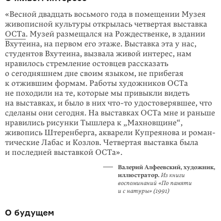
«Весной двадцать восьмого года в помеще­нии Музея
живописной культуры открылась четвертая выставка
ОСТа
. Музей размещался на Рождественке, в здании
Вхутеина, на пер­вом его этаже. Выставка эта у нас,
студентов Вхутеина, вызвала живой интерес, нам
нравилось стремление остовцев рассказать
о сегодняшнем дне своим языком, не прибе­гая
к отжившим формам. Работы художни­ков ОСТа
не походили на те, которые мы привыкли видеть
на выставках, и было в них
что-то
удостоверявшее, что
сделаны они сегодня. На выставках ОСТа мне и рань­ше
нравились рисунки Тышлера к „Махнов­щине“,
живопись Штеренберга, акварели Купреянова и роман­
тические Лабас и Козлов. Четвертая выставка была
и последней выставкой ОСТа».
Валерий Алфеевский, художник,
иллюстратор.
Из книги
воспоминаний «По памяти
и с натуры» (1991)
О будущем