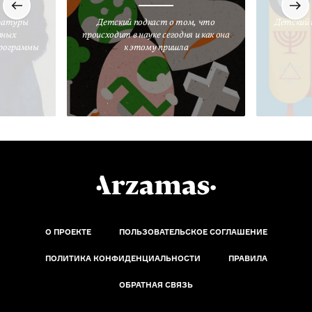
ратуры
Детский подкаст о том, что
Детский 
вных
происходит в науке сегодня и как она
программы
к этому пришла
О ПРОЕКТЕ
ПОЛЬЗОВАТЕЛЬСКОЕ СОГЛАШЕНИЕ
ПОЛИТИКА КОНФИДЕНЦИАЛЬНОСТИ
ПРАВИЛА
ОБРАТНАЯ СВЯЗЬ