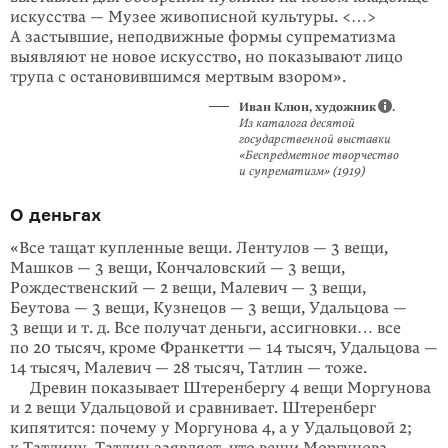
искусства — Музее живописной культуры. <…>
А застыв­шие, неподвижные формы супрематизма
выявляют не новое искусство, но показывают лицо
трупа с остановившимся мертвым взором».
Иван Клюн, художник
.
Из ката­лога десятой
государственной выставки
«Беспредметное творчество
и супрема­тизм» (1919)
О деньгах
«Все тащат купленные вещи. Лентулов — 3 вещи,
Машков — 3 вещи, Конча­ловский — 3 вещи,
Рождественский — 2 вещи, Мале­вич — 3 вещи,
Беутова — 3 вещи, Кузнецов — 3 вещи, Удальцова —
3 вещи и т. д. Все получат деньги, ассигновки… все
по 20 ты­сяч, кроме Франкетти — 14 тысяч, Удаль­цова —
14 тысяч, Малевич — 28 тысяч, Татлин — тоже.
Древин показывает Штеренбергу 4 вещи Моргунова
и 2 вещи Удальцовой и сравни­вает. Штеренберг
кипятится: почему у Моргунова 4, а у Удальцовой 2;