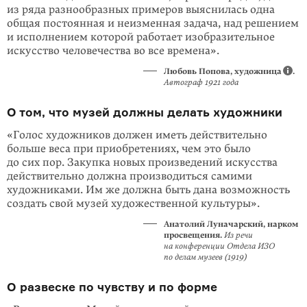
из ряда разнообразных примеров выяснилась одна
общая постоян­ная и неиз­мен­ная задача, над решением
и исполнением которой работает изобра­зительное
искусство человечества во все времена».
Любовь Попова, художница
.
Автограф
1921 года
О том, что музей должны делать художники
«Голос художников должен иметь действи­тельно
больше веса при приобрете­ниях, чем это было
до сих пор. Закупка новых произве­дений искусства
дей­стви­тельно должна производиться самими
художниками. Им же должна быть дана возможность
создать свой музей художественной культуры».
Анатолий Луначарский, нарком
просвещения.
Из речи
на конференции Отдела ИЗО
по делам музеев (1919)
О развеске по чувству и по форме