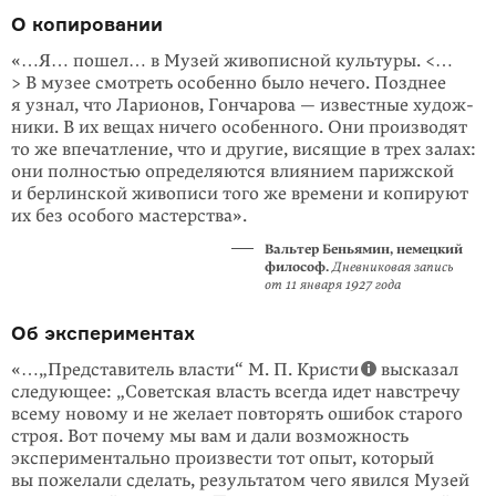
О копировании
«…Я… пошел… в Музей живописной куль­туры. <…
> В музее смотреть особенно было нечего. Позднее
я узнал, что Ларионов, Гончарова — известные худож­
ники. В их вещах ничего особенного. Они про­изводят
то же впечатление, что и другие, висящие в трех залах:
они полностью определяются влиянием парижской
и берлинской живописи того же времени и копируют
их без особого мастерства».
Вальтер Беньямин,
немецкий
философ.
Дневниковая запись
от 11 января 1927 года
Об экспериментах
«…„Представитель власти“ М. П. Кристи
высказал
следующее: „Советская власть всегда идет навстречу
всему новому и не желает повторять ошибок старого
строя. Вот почему мы вам и дали возможность
экспериментально произвести тот опыт, который
вы пожелали сделать, результатом чего явился Музей