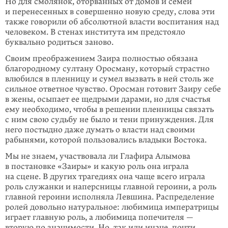
Но для смолянок, оторванных от домов и семей
и перенесенных в совершенно новую среду, слова эти
также говорили об абсолютной власти воспитания над
человеком. В стенах института им предстояло
буквально родиться заново.
Своим преображением Заира полностью обязана
благородному султану Оросману, который страстно
влюбился в пленницу и сумел вызвать в ней столь же
сильное ответное чувство. Оросман готовит Заиру себе
в жены, осыпает ее щедрыми дарами, но для счастья
ему необходимо, чтобы в решении пленницы связать
с ним свою судьбу не было и тени принуждения. Для
него постыдно даже думать о власти над своими
рабынями, которой пользовались владыки Востока.
Мы не знаем, участвовала ли Глафира Алымова
в постановке «Заиры» и какую роль она играла
на сцене. В других трагедиях она чаще всего играла
роль служанки и наперсницы главной героини, а роль
главной героини исполняла Левшина. Распределение
ролей довольно натуральное: любимица императрицы
играет главную роль, а любимица попечителя —
вторую по значимости. Но, так или иначе, почти