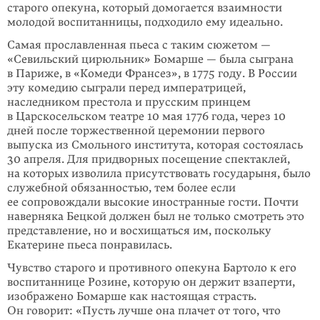
старого опекуна, который домогается взаимности
молодой воспитанницы, подходило ему идеально.
Самая прославленная пьеса с таким сюжетом —
«Севильский цирюльник» Бомарше — была сыграна
в Париже, в «Комеди Франсез», в 1775 году. В России
эту комедию сыграли перед императрицей,
наследником престола и прусским принцем
в Царскосельском театре 10 мая 1776 года, через 10
дней после торжественной церемонии первого
выпуска из Смольного института, которая состоялась
30 апреля. Для придворных посещение спектаклей,
на которых изволила присутствовать государыня, было
служебной обязанностью, тем более если
ее сопровождали высокие иностранные гости. Почти
наверняка Бецкой должен был не только смотреть это
представление, но и восхищаться им, поскольку
Екатерине пьеса понравилась.
Чувство старого и противного опекуна Бартоло к его
воспитаннице Розине, которую он держит взаперти,
изображено Бомарше как настоящая страсть.
Он говорит: «Пусть лучше она плачет от того, что