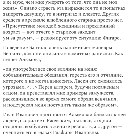
я ее муж, чем мне умереть от того, что она не моя
жена». Однако страсть эта выражается то в попытках
запереть девушку, то в интригах и клевете. Других
средств в арсенале влюбленного старика просто нет.
«Присутствие молодой женщины и преклонный
возраст — вот отчего у стариков заходит
ум за разум», — резюмирует эту ситуацию Фигаро.
Поведение Бартоло очень напоминает маневры
Бецкого, как они описаны в памятных записках. Как
пишет Алымова,
«он употребил все свое влияние на меня:
соблазнительные обещания, горесть его и отчаяние,
которого я не могла выносить. Ласки его сменялись
угрозами. <…> Перед алтарем, будучи посаженым
отцом, он представлял мне примеры замужеств,
расходившихся во время самого обряда венчания,
и подстрекал меня поступить таким же образом».
Иван Иванович прогонял от Алымовой близких к ней
людей, ссорил ее с Ржевским, пытаясь, с одной
стороны, возбудить в женихе ревность, а с другой —
очернить его в глазах Глафиры Ивановны.