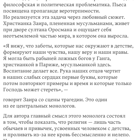
философская и политическая проблематика. Пьеса
посвящена пропаганде веротерпимости.
Но реализуется эта задача через любовный сюжет.
Христианка Заира, плененная мусульманами, живет
при дворе султана Оросмана и ощущает себя
неотъемлемой частью мира, в котором она выросла.
«Я вижу, что заботы, которые нас окружают в детстве,
формируют наши чувства, нашу веру и наши нравы.
Я могла быть рабыней ложных богов у Ганга,
христианкой в Париже, мусульманкой здесь.
Воспитание делает все. Рука наших отцов чертит
в наших слабых сердцах первые буквы, которые
потом повторяют примеры и время и которые только
Господь может стереть», —
говорит Заира со сцены трагедии. Это один
из ее центральных монологов.
Для автора главный смысл этого монолога состоял
в том, чтобы показать, что религия — лишь часть
обычаев и привычек, усвоенных человеком с детства,
и проливать
из-за
нее кровь бессмысленно и нелепо.