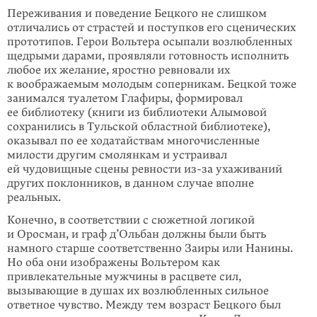
Переживания и поведение Бецкого не слишком
отличались от страстей и поступков его сценических
прототипов. Герои Вольтера осыпали возлюбленных
щедрыми дарами, проявляли готовность исполнить
любое их желание, яростно ревновали их
к воображаемым молодым соперникам. Бецкой тоже
занимался туалетом Глафиры, формировал
ее библиотеку (книги из библиотеки Алымовой
сохранились в Тульской областной библиотеке),
оказывал по ее ходатайствам многочисленные
милости другим смолянкам и устраивал
ей чудовищные сцены ревности
из-за
ухаживаний
других поклонников, в данном случае вполне
реальных.
Конечно, в соответствии с сюжетной логикой
и Оросман, и граф д’Ольбан должны были быть
намного старше соответственно Заиры или Нанины.
Но оба они изображены Вольтером как
привлекательные мужчины в расцвете сил,
вызывающие в душах их возлюбленных сильное
ответное чувство. Между тем возраст Бецкого был