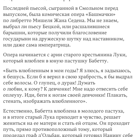
Последней пьесой, сыгранной в Смольном перед
выпуском, была комическая опера «Башмачки»
по либретто Мишеля Жана Седена. Мы не знаем,
выбрал ли пьесу Бецкой, или расшалившиеся
барышни, которые получили благословение
государыни на дружескую шутку над наставником,
или даже сама императрица.
Опера начинается с арии старого крестьянина Луки,
который влюблен в юную пастушку Бабетту.
«Быть влюбленным в мои годы? Я злюсь, я задыхаюсь,
я бешусь. Если б я верил в свою храбрость, я бы выдрал
себе волосы. О глупец, о дурак! Думать
о любви, к кому? К девчонке! Мне надо отвесить себе
оплеуху. Иди, беги к ногам своей девчонки! Плакать,
стенать, изображать влюбленного».
Естественно, Бабетта влюблена в молодого пастуха,
и в итоге старый Лука приходит в чувство, решает
жениться на ее матери и стать ей отцом. Он проходит
путь, прямо противоположный тому, который
проделал граф д’Ольбан, который готовил Нанину себе