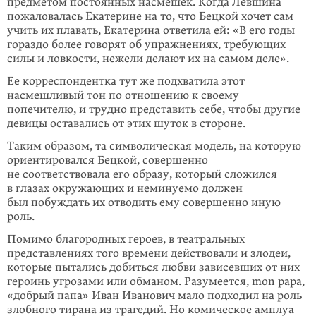
предметом постоянных насмешек. Когда Левшина
пожаловалась Екатерине на то, что Бецкой хочет сам
учить их плавать, Екатерина ответила ей: «В его годы
гораздо более говорят об упражнениях, требующих
силы и ловкости, нежели делают их на самом деле».
Ее корреспондентка тут же подхватила этот
насмешливый тон по отношению к своему
попечителю, и трудно представить себе, чтобы другие
девицы оставались от этих шуток в стороне.
Таким образом, та символическая модель, на которую
ориентировался Бецкой, совершенно
не соответствовала его образу, который сложился
в глазах окружающих и неминуемо должен
был побуждать их отводить ему совершенно иную
роль.
Помимо благородных героев, в театральных
представлениях того времени действовали и злодеи,
которые пытались добиться любви зависевших от них
героинь угрозами или обманом. Разумеется, mon papa,
«добрый папа» Иван Иванович мало подходил на роль
злобного тирана из трагедий. Но комическое амплуа