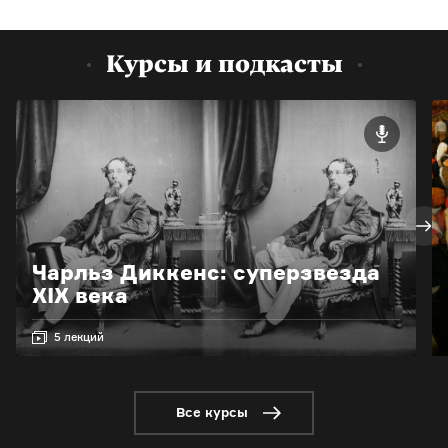
Курсы и подкасты
Чарльз Диккенс: суперзвезда
XIX века
5 лекций
Все курсы