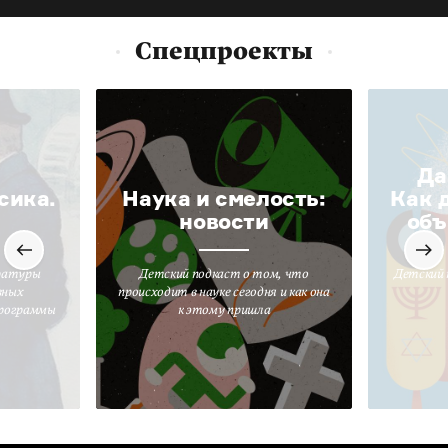
Спецпроекты
Да
сика.
Наука и смелость:
Как 
новости
объ
ратуры
Детский подкаст о том, что
Детский 
вных
происходит в науке сегодня и как она
программы
к этому пришла