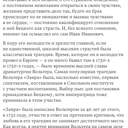
о постоянном нежелании открыться в своих чувствах,
желании представить дело так, будто их брак
происходит по ее инициативе и вызван чувствами
в ее сердце, — постоянно квалифицирует отношение
к ней Бецкого как страсть. И, без всякого сомнения,
именно так осмыслял его сам Иван Иванович.
В пору его молодости и зрелости главной, если
не единственной, школой высоких страстей была
классическая трагедия. Время, которое он в молодости
провел в Европе — а он много бывал там в
1730-х
и
1750-х
годах, — было временем высшей славы
драматургии Вольтера. Самая популярная трагедия
Вольтера «Заира» была, насколько известно, первым
спектаклем, поставленным в Смольном институте
с участием воспитанниц. Выбор пьес для постановки
принадлежал Бецкому, хотя императрица тоже
принимала в этом участие.
«Заира» была написана Вольтером за 40 лет до этого,
в 1732 году, отчасти в ответ на претензии критиков, что
любовь в его трагедии не занимает достаточного места.
Как всегда, в центре внимания Вольтера на самом деле