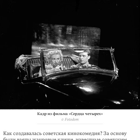
Кадр из фильма «Сердца четырех»
© Fotodom
Как создавалась советская кинокомедия? За основу
были взяты жанровые клише, известные советским