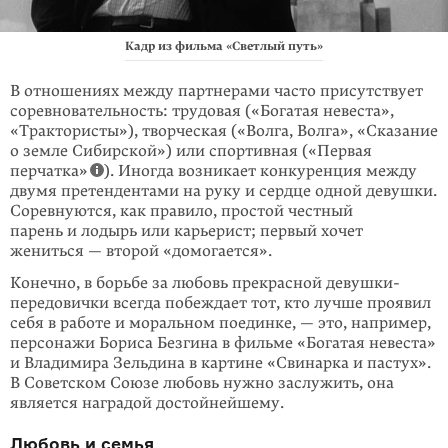
Кадр из фильма «Светлый путь»
В отношениях между партнерами часто присутствует
соревновательность: трудовая («Богатая невеста»,
«Трактористы»), творческая («Волга, Волга», «Сказание
о земле Сибирской») или спортивная («Первая
перчатка»
). Иногда возникает конкуренция между
двумя претендентами на руку и сердце одной девушки.
Соревнуются, как правило, простой честный
парень и лодырь или карьерист; первый хочет
жениться — второй «домогается».
Конечно, в борьбе за любовь прекрасной девушки-
передовички всегда побеждает тот, кто лучше проявил
себя в работе и моральном поединке, — это, например,
персонажи Бориса Безгина в фильме «Богатая невеста»
и Владимира Зельдина в картине «Свинарка и пастух».
В Советском Союзе любовь нужно заслужить, она
является наградой достойнейшему.
Любовь и семья