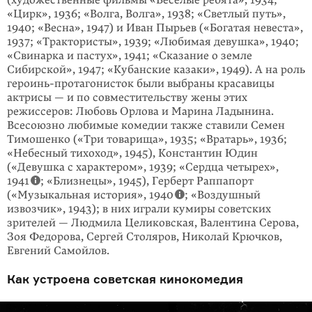
«Цирк», 1936; «Волга, Волга», 1938; «Светлый путь»,
1940; «Весна», 1947) и Иван Пырьев («Богатая невеста»,
1937; «Трактористы», 1939; «Любимая девушка», 1940;
«Свинарка и пастух», 1941; «Сказание о земле
Сибирской», 1947; «Кубанские казаки», 1949). А на роль
героинь-протагонисток были выбраны красавицы
актрисы — и по совместительству жены этих
режиссеров: Любовь Орлова и Марина Ладынина.
Всесоюзно любимые комедии также ставили Семен
Тимошенко («Три товарища», 1935; «Вратарь», 1936;
«Небесный тихоход», 1945), Константин Юдин
(«Девушка с характером», 1939; «Сердца четырех»,
1941
;
«Близнецы», 1945), Герберт Раппапорт
(«Музыкальная история», 1940
; «Воздушный
извозчик», 1943); в них играли кумиры советских
зрителей — Людмила Целиковская, Валентина Серова,
Зоя Федорова, Сергей Столяров, Николай Крючков,
Евгений Самойлов.
Как устроена советская кинокомедия