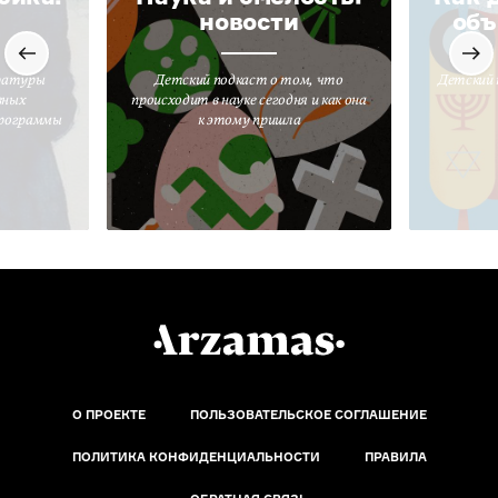
новости
объ
ратуры
Детский подкаст о том, что
Детский 
вных
происходит в науке сегодня и как она
программы
к этому пришла
О ПРОЕКТЕ
ПОЛЬЗОВАТЕЛЬСКОЕ СОГЛАШЕНИЕ
ПОЛИТИКА КОНФИДЕНЦИАЛЬНОСТИ
ПРАВИЛА