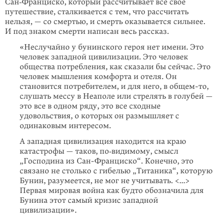
Сан‑Франциско, который рассчитывает все свое
путешествие, сталкивается с тем, что рассчитать
нельзя, — со смертью, и смерть оказывается сильнее.
И под знаком смерти написан весь рассказ.
«Неслучайно у бунинского героя нет имени. Это
человек западной цивилизации. Это человек
общества потребления, как сказали бы сейчас. Это
человек мышления комфорта и отеля. Он
становится потребителем, и для него, в общем-то,
слушать мессу в Неаполе или стрелять в голубей —
это все в одном ряду, это все сходные
удовольствия, о которых он размышляет с
одинаковым интересом.
А западная цивилизация находится на краю
катастрофы — таков, по‑видимому, смысл
„Господина из Сан-Франциско“. Конечно, это
связано не столько с гибелью „Титаника“, которую
Бунин, разумеется, не мог не учитывать. <...>
Первая мировая война как будто обозначила для
Бунина этот самый кризис западной
цивилизации».