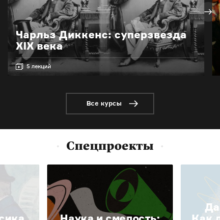
Чарльз Диккенс: суперзвезда
XIX века
5 лекций
Все курсы
Спецпроекты
Да
сика.
Наука и смелость:
Как 