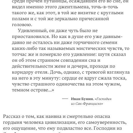
среди прочей путаницы, осаждавшей его во сне, он
видел именно этого джентльмена, точь-в-точь
такого же, как этот, в той же визитке с круглыми
полами и с той же зеркально причесанной
головою.
Удивленный, он даже чуть было не
приостановился. Но как в душе его уже давным-
давно не осталось ни даже горчичного семени
каких‑либо так называемых мистических чувств, то
тотчас же и померкло его удивление: шутя сказал
он об этом странном совпадении сна и
действительности жене и дочери, проходя по
коридору отеля. Дочь, однако, с тревогой взглянула
на него в эту минуту: сердце ее вдруг сжала тоска,
чувство страшного одиночества на этом чужом,
темном острове...»
Иван Бунин.
«Господин
из Сан‑Франциско»
Рассказ о том, как наивна и смертельно опасна
гордыня человека цивилизации, его самоуверенность,
его ощущение, что ему подвластно все. Господин из