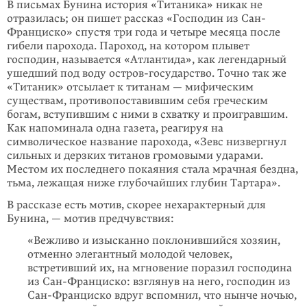
В письмах Бунина история «Титаника» никак не
отразилась; он пишет рассказ «Господин из Сан-
Франциско» спустя три года и четыре месяца после
гибели парохода. Пароход, на котором плывет
господин, называется «Атлантида», как легендарный
ушедший под воду остров-государство. Точно так же
«Титаник» отсылает к титанам — мифическим
существам, противопоставившим себя греческим
богам, вступившим с ними в схватку и проигравшим.
Как напоминала одна газета, реагируя на
символическое название парохода, «Зевс низвергнул
сильных и дерзких титанов громовыми ударами.
Местом их последнего покаяния стала мрачная бездна,
тьма, лежащая ниже глубочайших глубин Тартара».
В рассказе есть мотив, скорее нехарактерный для
Бунина, — мотив предчувствия:
«Вежливо и изысканно поклонившийся хозяин,
отменно элегантный молодой человек,
встретивший их, на мгновение поразил господина
из Сан-Франциско: взглянув на него, господин из
Сан-Франциско вдруг вспомнил, что нынче ночью,