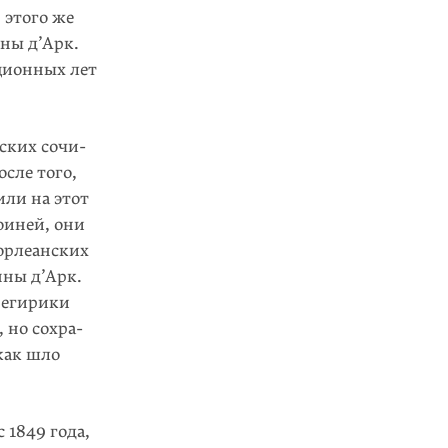
 этого же
нны д’Арк.
ционных лет
ских сочи­
сле того,
или на этот
оиней, они
 орлеанских
нны д’Арк.
негирики
 но сохра­
как шло
 1849 года,