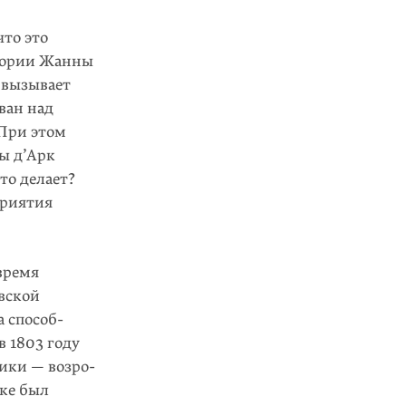
что это
стории Жанны
о вызывает
ван над
 При этом
ы д’Арк
то делает?
приятия
время
вской
а способ­
в 1803 году
ики — возро­
еке был