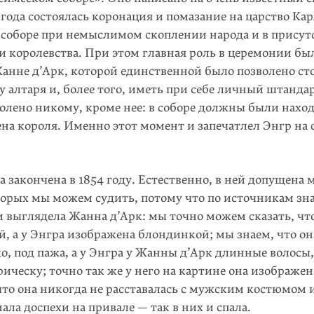
 года состоялась коронация и помазание на царство Кар
 соборе при немыслимом скоплении народа и в присут
 королевства. При этом главная роль в церемонии бы
Жанне д’Арк, которой единственной было позволено ст
у алтаря и, более того, иметь при себе личный штандар
волено никому, кроме нее: в соборе должны были нахо
на короля. Именно этот момент и запечатлел Энгр на 
 закончена в 1854 году. Естественно, в ней допущена м
торых мы можем судить, потому что по источникам зна
и выглядела Жанна д’Арк: мы точно можем сказать, чт
, а у Энгра изображена блондинкой; мы знаем, что он
о, под пажа, а у Энгра у Жанны д’Арк длинные волосы,
ическу; точно так же у него на картине она изображена
что она никогда не расставалась с мужским костюмом и
ала доспехи на привале — так в них и спала.