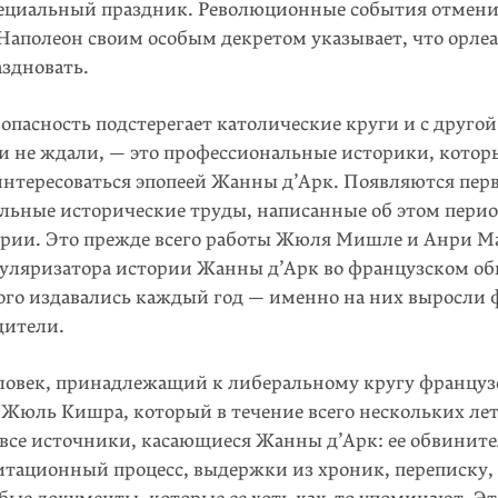
ециальный праздник. Революционные события отмени
 Наполеон своим особым декретом указывает, что орле
аздновать.
 опасность подстерегает католические круги и с друго
 и не ждали, — это профессиональные историки, котор
интересоваться эпопеей Жанны д’Арк. Появляются пер
льные исторические труды, написанные об этом перио
ории. Это прежде всего работы Жюля Мишле и Анри М
пуляризатора истории Жанны д’Арк во французском об
ого издавались каждый год — именно на них выросли 
дители.
ловек, принадлежащий к либеральному кругу фран­цуз
 Жюль Кишра, который в тече­ние всего несколь­ких ле
 все источники, касающиеся Жанны д’Арк: ее обвините
литационный процесс, выдержки из хроник, переписку,