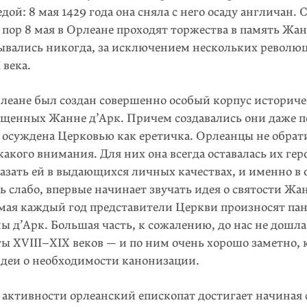
дой: 8 мая 1429 года она сняла с него осаду англичан. С
х пор 8 мая в Орлеане проходят торжества в память Жа
ывались никогда, за исключением нескольких револю
 века.
леане был создан совершенно особый корпус историче
ященных Жанне д’Арк. Причем создавались они даже по
 осуждена Церковью как еретичка. Орлеанцы не обрат
акого внимания. Для них она всегда оставалась их гер
азать ей в выдающихся личных качествах, и именно в
ть слабо, впервые начинает звучать идея о святости Жа
 мая каждый год представители Церкви произносят па
ы д’Арк. Большая часть, к сожалению, до нас не дошла,
ы XVIII–XIX веков — и по ним очень хорошо заметно, 
идеи о необходимости канонизации.
ктивности орлеанский епископат достигает начиная с