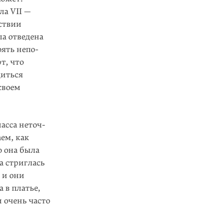
ла VII —
ствии
ла отведена
оять непо­
т, что
диться
своем
асса неточ­
ем, как
о она была
а стриглась
 и они
 в платье,
 очень часто