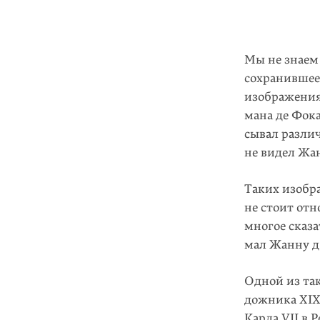
Мы не знаем
сохранившее
изображения
мана де Фока
сывал разли
не видел Жан
Таких изобра
не стоит от
многое сказа
мал Жанну д’
Одной из та
дожника XIX
Карла VII в 