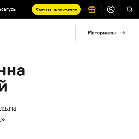
Скачать
приложение
Запад и Восток: история культур
Материалы
Что такое античность
я комната
нна
й
льги
а»