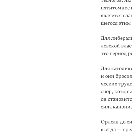
теологов, л
пятитомное и
является гл
щегося этим 
Для либерал
левской влас
это период 
Для католик
и они бросил
ческих трудо
спор, которы
он становитс
сила канони
Орлеан до си
всегда — пре