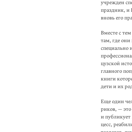
учрежден сп
праздник, и
вновь его пр
Вместе с тем
там, где они
специально 
профессиона
цузской ист
главного по
книги котор
дети и их ро
Еще один че
риков, — это
и публикует
цесс, реаби