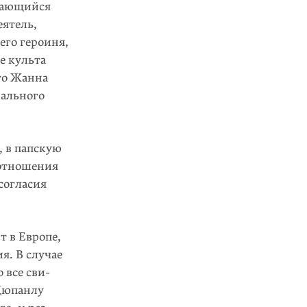
ыдающийся
еятель,
его героиня,
е культа
то Жанна
иального
 в папскую
 отношения
согласия
т в Европе,
я. В случае
 все сви­
 Дюпанлу