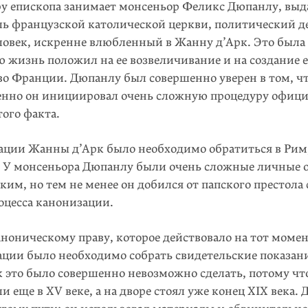
ру епископа занимает монсеньор Феликс Дюпанлу, в
ль французской католической церкви, политический д
ловек, искренне влюбленный в Жанну д’Арк. Это была 
ю жизнь положил на ее возвеличивание и на создание е
 во Франции. Дюпанлу был совершенно уверен в том, ч
менно он ини­циировал очень сложную процедуру офиц
ого факта.
ации Жанны д’Арк было необходимо обратиться в Рим,
 У монсеньора Дюпанлу были очень сложные личные
ким, но тем не менее он добился от папского престола 
оцесса канонизации.
ноническому праву, которое действо­вало на тот момен
ации было необходимо собрать свидетельские показани
это было совершенно невозможно сделать, потому что
и еще в XV веке, а на дворе стоял уже конец XIX века.