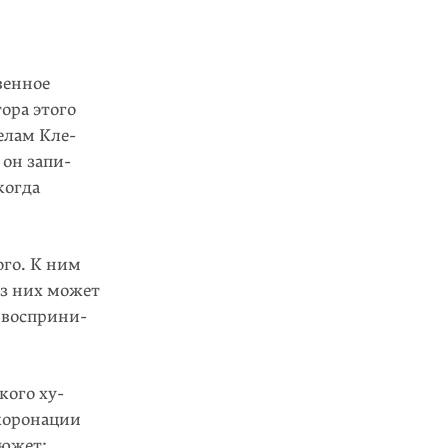
венное
ора этого
елам Кле­
 он запи­
когда
ого. К ним
из них может
к восприни­
кого ху­
коронации
сюжет: