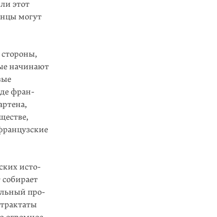
ли этот
анцы могут
й стороны,
ые начи­нают
вые
де фран­
артена,
ществе,
французские
ских исто­
т собирает
ль­ный про­
 трактаты