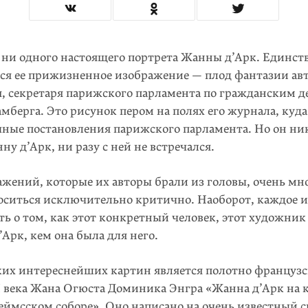
 ни одного настоящего портрета Жанны д’Арк. Единст
ся ее прижизненное изображение — плод фантазии авт
, секретаря парижского парламента по гражданским д
мберга. Это рисунок пером на полях его журнала, куда
чные постановления парижского парламента. Но он ни
ну д’Арк, ни разу с ней не встречался.
жений, которые их авторы брали из головы, очень мн
носиться исключительно критично. Наоборот, каждое 
ть о том, как этот конкретный человек, этот художни
Арк, кем она была для него.
ких интереснейших картин является полотно французс
 века Жана Огюста Доминика Энгра «Жанна д’Арк на 
Реймсском соборе». Оно написано на очень известный 