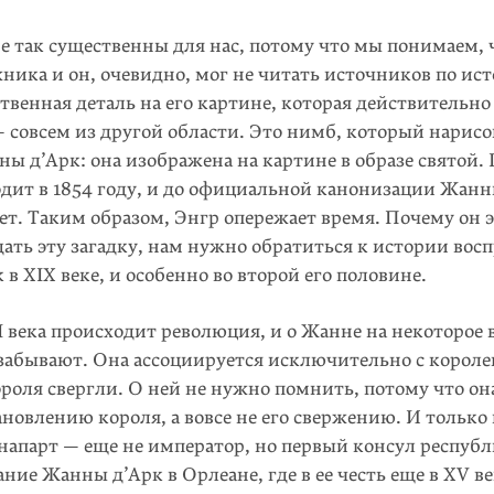
е так существенны для нас, потому что мы понимаем, 
жника и он, очевидно, мог не читать источников по и
твенная деталь на его картине, которая действительн
 совсем из другой области. Это нимб, который нари­со
ы д’Арк: она изображена на картине в образе святой.
одит в 1854 году, и до официальной канонизации Жанн
лет. Таким образом, Энгр опережает время. Почему он э
ать эту загадку, нам нужно обратиться к истории вос
в XIX веке, и особенно во второй его половине.
I века происходит революция, и о Жанне на некоторое 
забывают. Она ассоциируется исключительно с короле
ороля свергли. О ней не нужно помнить, потому что он
ановлению короля, а вовсе не его свержению. И только 
напарт — еще не император, но первый консул республ
ние Жанны д’Арк в Орлеане, где в ее честь еще в XV в