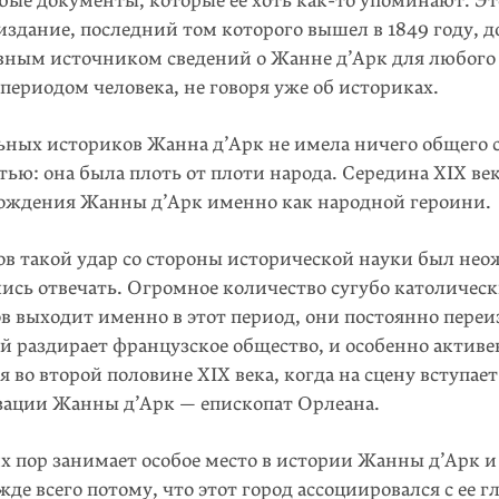
юбые документы, которые ее хоть
как-то
упоминают. Эт
здание, последний том которого вышел в 1849 го­ду, д
авным источником сведений о Жанне д’Арк для лю­бого
периодом человека, не говоря уже об историках.
ьных историков Жанна д’Арк не имела ничего общего с
тью: она была плоть от плоти народа. Середина XIX ве
рождения Жанны д’Арк именно как народной героини.
ов такой удар со стороны исторической науки был не
ись отвечать. Огромное количество сугубо католичес
в выходит именно в этот период, они постоянно переи
й раздирает французское общество, и особенно активе
я во второй половине XIX века, когда на сцену вступает
зации Жанны д’Арк — епископат Орлеана.
х пор занимает особое место в истории Жанны д’Арк и
жде всего потому, что этот город ассоциировался с ее г