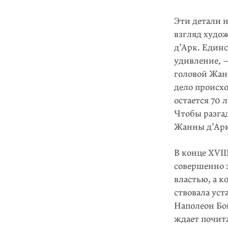
Эти детали н
взгляд худо
д’Арк. Единс
удивление, —
головой Жанн
дело происх
остается 70 
Чтобы разгад
Жанны д’Арк 
В конце XVII
совершенно 
властью, а к
ствовала уст
Наполеон Бо
ждает почита