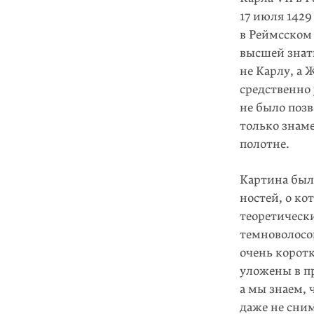
17 июля 1429
в Реймсском
высшей знати
не Карлу, а 
средственно 
не было поз
только знаме
полотне.
Картина была
ностей, о ко
теоре­тическ
темноволосой
очень коротк
уложены в пр
а мы знаем, 
даже не сним