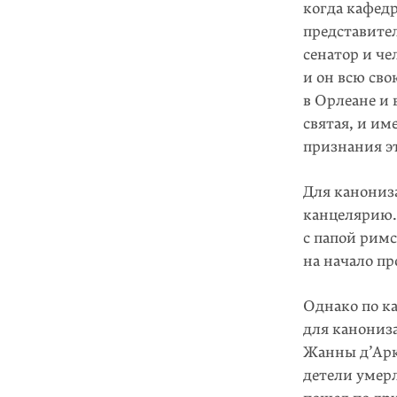
когда кафед
представите
сенатор и че
и он всю сво
в Орлеане и
святая, и и
признания эт
Для канониз
канцелярию.
с папой римс
на начало пр
Однако по ка
для канониз
Жанны д’Арк 
детели умерл