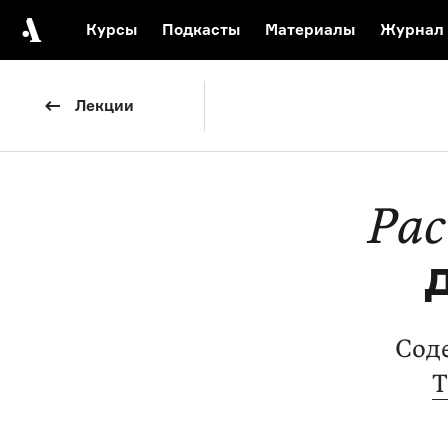
Курсы
Подкасты
Материалы
Журнал
Автор среди нас
Еврейски
Лекции
Видеоистория русск
Русское 
Ра
Сод
Т