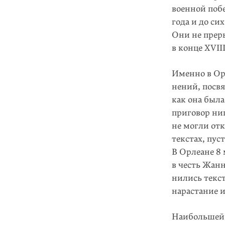
военной побе
года и до си
Они не прер
в конце XVIII
Именно в Ор
нений, посв
как она была
приговор ник
не могли отк
текстах, пус
В Орлеане 8
в честь Жанн
нились текст
нарастание 
Наибольшей а