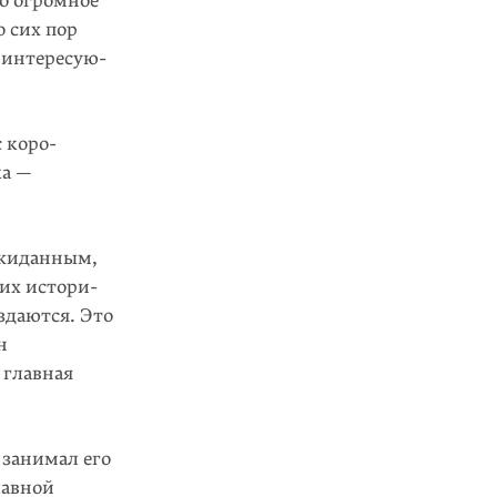
о огромное
о сих пор
 интересую­
 коро­
ка —
ожиданным,
ких истори­
здаются. Это
н
 главная
 занимал его
лавной