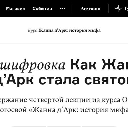
Магазин
События
й музей
Новая Третьяковка
Онлайн-университет
Курс
Жанна д’Арк: история мифа
ой культуры
Русский язык от «гой еси» до «лол кек»
искусство XX века
Русская литература XX века
Детска
Как Жа
сшифровка
д’Арк стала свято
ержание четвертой лекции из курса
О
огоевой
«Жанна д’Арк: история миф