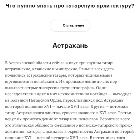
Что нужно знать про татарскую архитектуру?
Оглавление
Астрахань
В Астраханской области сейчас живут три группы татар:
астраханские, казанские и мишарские. Раньше всех здесь
появились астраханские татары, которых еще называют
юртовскими и ногайскими. Их происхожде­ние до сих пор
вызывает острые дискуссии среди этнографов. Одни
исследователи видят в них исключительно ногайцев — выходцев
из Большой Ногайской Орды, переселив­шихся под Астрахань
во второй половине XVI — начале XVII века. Другие — потомков
татар Астраханского ханства, существо­вавшего в XVI веке. Третьи
ведут их происхождение от хазар или печенегов. Вероятнее всего,
это этническая общность смешанного ногайско-татарского проис­
хождения, которая сложилась в окрестностях Астрахани во второй
половине XVI — первой четверти XVII века. В источни­ках того