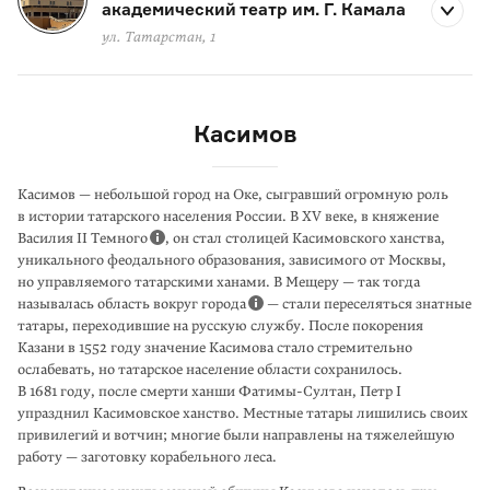
академический театр им. Г. Камала
ул. Татарстан, 1
Касимов
Касимов — небольшой город на Оке, сыгравший огромную роль
в истории татарского населения России. В XV веке, в княжение
Василия II Темного
, он стал столицей Касимовского ханства,
уникального феодального образо­вания, зависимого от Москвы,
но управляемого татарскими ханами. В Меще­ру — так тогда
называлась область вокруг города
— стали переселяться знатные
татары, переходившие на русскую службу. После покорения
Казани в 1552 году значение Касимова стало стремительно
ослабевать, но татарское население области сохранилось.
В 1681 году, после смерти ханши Фатимы-Султан, Петр I
упразднил Касимовское ханство. Местные татары лишились своих
привилегий и вотчин; многие были направлены на тяжелейшую
работу — заготовку корабельного леса.