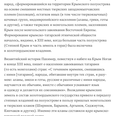
народ, сформировавшийся на территории Крымского полуострова
на основе сме­шения местных тюркских западнокыпчакских
племен (половцев), остатков иных (в том числе тюркоязычных)
кочевых групп, индоевропейского населения (аланы, греки, готы
и другие), а также тюркских и монголь­ских племен, заселивших
Крым после монгольского завоевания Восточной Европы.
Формирование крымско-татарской этнической общности
началось, видимо, в XIII веке, когда большая часть полуострова
(Степной Крым и часть земель в горах) была включена
в золотоордынские владения.
Византийский историк Пахимер, повествуя о набеге на Крым Ногая
в конце XIII века, пишет о насе­лении завоеванных татарами
(то есть монголами) стран: «С течением времени, смешавшись
с ними [татарами], народы, обитавшие внутри тех стран, я разу­
мею: аланы, зикхи и готы, русские и раз­личные с ними народы,
научаются их обы­чаям, вместе с обычаями усваивают язык
и одежду и делаются их союзниками». Вхождение крымских
земель в состав золото­ордынского государства привело к переделу
степных владений на полу­острове в пользу пришлых монгольских
и тюркских кланов (Ширинов, Барынов, Аргынов, Седжиутов,
Кипчаков и других). Именно эти кланы составили ядро крымско-