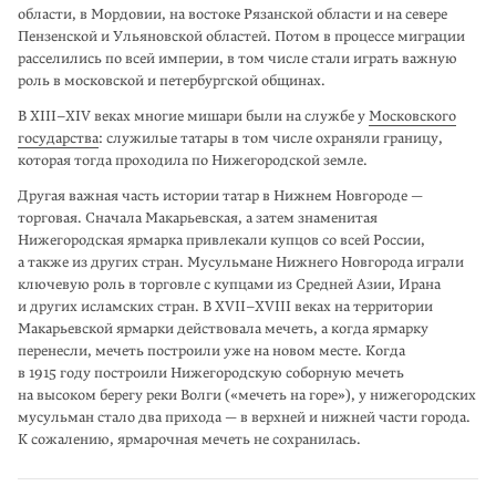
области, в Мордовии, на востоке Рязанской области и на севере
Пензенской и Ульяновской областей. Потом в процессе миграции
расселились по всей империи, в том числе стали играть важную
роль в московской и петербургской общинах.
В XIII–XIV веках многие мишари были на службе у
Московского
государства
: служилые татары в том числе охраняли границу,
которая тогда проходила по Нижегородской земле.
Другая важная часть истории татар в Нижнем Новгороде —
торговая. Сначала Макарьевская, а затем знаменитая
Нижегородская ярмарка привлекали купцов со всей России,
а также из других стран. Мусульмане Нижнего Новгорода играли
ключевую роль в торговле с купцами из Средней Азии, Ирана
и других исламских стран.
В XVII–XVIII
веках на терри­тории
Макарьевской ярмарки действовала мечеть, а когда ярмарку
перенесли, мечеть построили уже на новом месте. Когда
в 1915 году построили Нижегородскую соборную мечеть
на высоком берегу реки Волги («мечеть на горе»), у нижегородских
мусульман стало два прихода — в верхней и нижней части города.
К сожа­лению, ярмарочная мечеть не сохранилась.