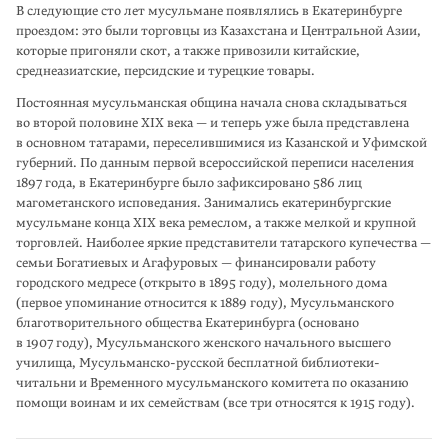
В следую­щие сто лет мусульмане появля­лись в Екатеринбурге
проездом: это были торговцы из Казахстана и Централь­ной Азии,
которые пригоняли скот, а также привозили китайские,
среднеазиат­ские, персидские и турецкие товары.
Постоянная мусульманская община начала снова складываться
во второй половине XIX века — и теперь уже была представлена
в основном татарами, переселившимися из Казанской и Уфимской
губерний. По дан­ным первой всероссийской переписи населения
1897 года, в Екатеринбурге было зафикси­ровано 586 лиц
магометанского исповеда­ния. Занимались екатеринбургские
мусульмане конца XIX века ремеслом, а также мелкой и крупной
торговлей. Наибо­лее яркие представители татар­ского купече­ства —
семьи Богатиевых и Агафуро­вых — финансировали работу
городского медресе (открыто в 1895 году), молельного дома
(первое упоминание относится к 1889 году), Мусуль­манского
благотворительного общества Екате­ринбурга (основано
в 1907 году), Мусульманского женского начального выс­шего
училища, Мусуль­манско-русской бесплатной библиотеки-
читальни и Временного мусульманского комитета по оказанию
помощи воинам и их семей­ствам (все три относятся к 1915 году).