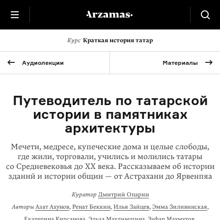
Курс
Краткая история татар
Аудиолекции
Материалы
Путеводитель по татарской
истории в памятниках
архитектуры
Мечети, медресе, купеческие дома и целые слободы,
где жили, торговали, учились и молились татары
со Средневековья до XX века. Рассказываем об истории
зданий и истории общин — от Астрахани до Ярвенпяа
Куратор
Дмитрий Опарин
Авторы
Азат Ахунов
,
Ренат Беккин
,
Илья Зайцев
,
Эмма Зиливинская
,
Екатерина Кирсанова
,
Эльза Маулимшина
,
Зуфар Махмутов
,