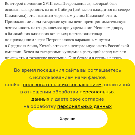
Во второй половине XVIII века Петропавловск, который был
основан как кре­пость на юге Сибири (сейчас он находится на севере
Казахстана), стал важным торговым узлом Казахской степи.
Приезжавшие сюда татарские купцы вели предпринимательскую
деятельность на открыв­шемся при укреплении Мено­вом дворе,
в ближайших казахских кочевьях; поставляли товар
по проходящим через Петропавловск караванным путям
в Среднюю Азию, Китай, а также в центральную часть Российской
империи. Вслед за татарскими купцами в растущий город начали
приезжать и татарские крестьяне. Они бежали в степь, надеясь
спастись от рекрутской повинности, гнета помещиков, тяжелого
Во время посещения сайта вы соглашаетесь
налогового бремени, насильственной христиа­низации или мало­
земелья.
с использованием нами файлов
cookie,
пользовательским соглашением
, политикой
В начале XIX века в юго-западной части города начала
в отношении обработки
персональных
формироваться крупная татарская слобода. К 1883 году татары
построили шесть мечетей, при кото­
данных
и даете свое согласие
рых работали школы; также в городе действовали мусульманская
на обработку
персональных данных
библиотека и театр, на национальном языке выпускались
приложения к местным газетам.
Хорошо
Согласно переписи 1897 года, треть населения города (более
6000 человек) считала татарский язык родным. Около 40 % татар