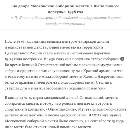
Во дворе Московской соборной мечети в Выползовом
Женщины в Московской соборной мечети. 1957 год
Женщины в Московской соборной мечети. 1957 год
Во дворе Московской соборной мечети. 1958 год
© Д. Козлов / Совинформ / Российский государственный архив
© Б. Колесников / Российский государственный архив
© Б. Колесников / Российский государственный архив
переулке. 1958 год
© Д. Козлов / Совинформ / Российский государственный архив
кинофотодокументов
кинофотодокументов
кинофотодокументов
кинофотодокументов
После 1936 года единственным центром татарской жизни
и единственной действующей мечетью на территории
Центральной России стала мечеть в Выползовом переулке
1904 года постройки. В 1936 году она получила статус соборной
.
Во время Великой Отечественной войны московские мусульмане
собрали средства на танковую колонну для Красной армии, за что
в 1944 году на имя имама соборной мечети Халила Насретдинова
была отправлена телеграмма с благодарностью от Сталина,
ставшая для мечети своеобразной «охранной грамотой».
В конце 1970-х, перед московской летней Олимпиадой, мечеть
собирались снести, потому что рядом с ней начали строить
спортивный комплекс «Олим­пийский». Мечеть спасли московские
религиозные деятели и послы арабских стран. В 2011 году здание
Московской соборной мечети было снесено, а в сен­тябре 2015 года
на ее месте был открыт новый комплекс мечети.