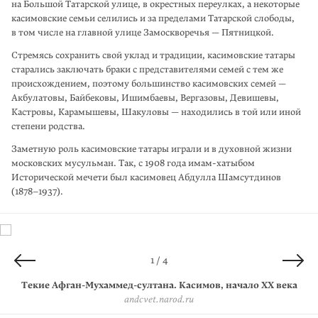
на Большой Татарской улице, в окрест­ных переулках, а некоторые
касимовские семьи селились и за пределами Татар­ской слободы,
в том числе на главной улице Замоскворечья — Пятницкой.
Стремясь сохранить свой уклад и традиции, касимовские татары
старались заключать браки с представителями семей с тем же
происхождением, поэтому большинство касимовских семей —
Акбулатовы, Байбековы, Ишимбаевы, Вергазовы, Девишевы,
Кастровы, Карамышевы, Шакуловы — находились в той или иной
степени родства.
Заметную роль касимовские татары играли и в духовной жизни
московских мусульман. Так, с 1908 года имам-хатыбом
Исторической мечети был касимо­вец Абдулла Шамсутдинов
(1878–1937).
4 / 4
2 / 4
3 / 4
1 / 4
Дорога в Татарскую слободу к Дворцовой мечети. 1900-е годы
Текие Афган-Мухаммед-султана. Касимов, начало XX века
Вид с минарета на мавзолей хана Шах-Али и реку Оку.
Текие Афган-Мухаммед-султана. Касимов, 2012 год
© Вадим Агеев / CC BY-SA 3.0
Касимов, 2006 год
andcvet.narod.ru
andcvet.narod.ru
Wikimedia Commons