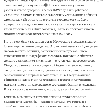
В дерев­нях уезда строили мечети — деревянные одноэтажные дома
с площадкой для муэдзина
. Постепенно мусульмане
расселялись по губернии: всего к 1917 году в ней работало
23 мечети. В самом Иркутске татарская мусуль­манская община
сложилась к 1860 году, но мечети в городе долго не было:
по празд­никам ездили молиться в село Пивовариха (так стала
называться деревня Николоямская). Мечеть построили после
многих лет отказов властей только в 1897 году.
В 1905 году был утвержден устав Иркутского мусульманского
благотво­ритель­ного общества. Это первый известный документ
магометанской общины, составленный на русском языке,
отпечатанный типографским методом. Появление общества
связано с движением джадидов — мусульман-прогрес­систов.
Общество занималось поддержкой бедных членов общины,
следило за содержанием мусульманских кладбищ, помогало
заключенным в тюрьме и солдатам и т. д. Мусульманское
общество имело целью «доставление средств к улучшению
материального и нравствен­ного состояния бедных мусульман
Иркутска без различия пола, возраста, знаний и состояний».
Важным моментом в истории общины стало появление
должности мухтасиба — главного муллы, отвечающего
за соблюдение норм шариата и морали в различ­ных сферах