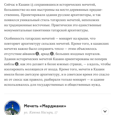
Сейчас в Казани 13 сохранившихся истори­ческих мечетей,
большинство из них выстроены на месте деревянных предше­
ственниц. Проектировали здания русские архитекторы, и так
появился уникальный стиль татарских мечетей, непохожих
на традиционные восточные. Практически это единственные
монументальные памятники татарской архитектуры.
Особенность татарских мечетей — минарет на крыше, что
повторяет архитек­туру сельских мечетей. Кроме того, в казанских
мечетях важно было сохранять тепло — этим объяснялось
отсутствие айванов
, аркад
, больших входных порталов.
Здания исторических мечетей Казани ориентиро­ваны не поперек
киблы
, как это делают в более южных странах, — а вдоль, чтобы
изолировать молящихся от входа. Кроме того, мечети в Казани
имели более светскую архитектуру, и в советское время это спасло
их от сноса: как правило, разби­рали только минарет — и здание
использовалось для государственных и общественных нужд.
Мечеть «Марджани»
ул. Каюма Насыри, 17