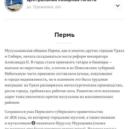
ул. Терешковой, 10а
Пермь
Мусульманская община Перми, как и многих других городов Урала
и Сибири, начала складываться после реформ императора
Александра II. В город стали приезжать татары и башкиры —
вначале из окрестных сёл, а потом и из Поволж­ских губерний.
Небольшую часть приезжих составляли купцы, покупавшие
в городе недвижимость, но в основном это была трудовая
миграция: на Урале расширялось металлургическое производство,
росли города, требовалась рабочая сила. Развитие сети железных
дорог тоже увеличило приток мусульман из малоземельных
районов.
Сохранился указ Пермского губернского правительства
от 1876 года, по кото­рому городским муллой, а также имамом
и мугаллимом
назначали Нуруллу Мурзакаева (позже