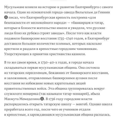
Мусульмане влияли на историю и развитие Екатеринбурга с самого
начала. Один из основателей города-завода Вильгельм де Геннин
писал, что Екате­ринбургская крепость построена «для
безопасности от неспокойного наро­да» — «башкирцов и татар,
которые в близости жительство имели и увидели, что русские
люди близ их рубежа строят заводы». После того как власти
подавили башкирские восстания 1735–1740 годов, в Екатеринбург
доставили большое количество пленных, которых насильно
крестили и раздали в крепост­ные городским чиновникам.
Упорствующих в принятии христианства казнили.
В то же самое время, в 1730–40-х годах, в городе начала
складываться пер­вая мусуль­манская община. Она состояла
из татарских переселенцев, бежавших от башкирского восстания,
и заложников, отправленных башкирскими аулами после
восстания во избежание новых карательных акций
правительственных войск. Эта община группировалась вокруг
служилого мещеряка (так называли татар-мишарей), абыза
Махмута Мемеделина
. В 1736 году город­ские власти
распорядились открыть татар­скую школу — мектеб. Однако школа
прорабо­тала всего год, после чего ее учени­ков отдали
в крепостные, а зарождавшаяся мусульманская община распалась.