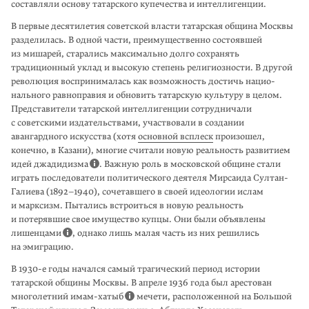
составляли основу татарского купечества и интеллигенции.
В первые десятилетия советской власти татарская община Москвы
разделилась. В одной части, преимущественно состоявшей
из мишарей, старались мак­симально долго сохранять
традиционный уклад и высокую степень религиоз­ности. В другой
революция воспринималась как возможность достичь нацио­
нального равноправия и обновить татарскую культуру в целом.
Представители татарской интеллигенции сотрудничали
с советскими издательствами, уча­ствовали в создании
авангардного искусства (хотя
основной всплеск
произо­шел,
конечно, в Казани), многие считали новую реальность развитием
идей джадидизма
. Важную роль в московской общине стали
играть последователи политического деятеля Мирсаида Султан-
Галиева (1892–1940), сочетавшего в своей идеологии ислам
и марксизм. Пытались встроиться в новую реальность
и потерявшие свое имущество купцы. Они были объявлены
лишенцами
, однако лишь малая часть из них решились
на эмиграцию.
В 1930-е годы начался самый трагический период истории
татарской общины Москвы. В апреле 1936 года был арестован
многолетний имам-хатыб
мечети, расположенной на Большой