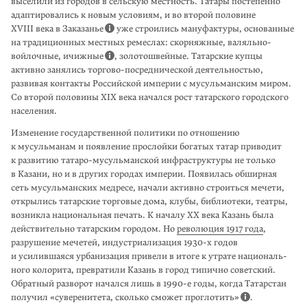
выселили из городов в сельскую местность. Татары постепенно
адаптировались к новым условиям, и во второй половине
XVIII века в Заказанье
уже строились мануфактуры, основанные
на традиционных местных ремеслах: скорняжные, валяльно-
войлочные, ичижные
, золотошвейные. Татар­ские купцы
активно занялись торгово-посредни­ческой деятель­ностью,
развивая контакты Российской империи с мусульман­ским миром.
Со второй половины XIX века начался рост татарского городского
населения.
Изменение государственной политики по отношению
к мусульманам и появле­ние прослойки богатых татар приводит
к разви­тию татаро-мусульманской инфраструктуры не только
в Казани, но и в других городах империи. Появилась обширная
сеть мусульманских медресе, начали активно строиться мечети,
откры­лись татарские торговые дома, клубы, библиотеки, театры,
возникла национальная печать. К началу XX века Казань была
действительно татарским городом. Но
революция 1917 года
,
разрушение мечетей, индустриализация 1930-х годов
и усилившаяся урбанизация привели в итоге к утрате националь­
ного колорита, превратили Казань в город типично советский.
Обратный разворот начался лишь в 1990-е годы, когда Татарстан
получил «суверенитета, сколько сможет проглотить»
.