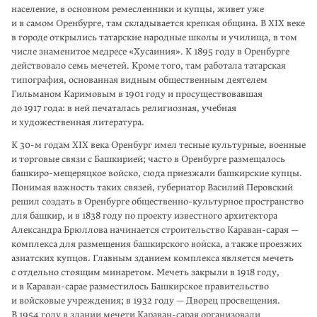
население, в основ­ном ремесленники и купцы, живет уже
и в самом Оренбурге, там складывается крепкая община. В XIX веке
в городе открылись татарские народные школы и училища, в том
числе знаменитое медресе «Хусаиния». К 1895 году в Оренбурге
действовало семь мечетей. Кроме того, там работала татар­ская
типография, основанная видным общественным деятелем
Гильманом Каримовым в 1901 году и просуществовавшая
до 1917 года: в ней печаталась религиозная, учебная
и художественная литература.
К 30-м годам XIX века Оренбург имел тесные культурные, военные
и торговые связи с Башкирией; часто в Оренбурге размеща­лось
башкиро-мещеряцкое войско, сюда приезжали башкирские купцы.
Понимая важность таких связей, губернатор Василий Перовский
решил создать в Оренбурге общественно-культурное пространство
для башкир, и в 1838 году по проекту известного архитектора
Александра Брюллова начинается строительство Караван-сарая —
комплекса для размещения башкирского войска, а также проезжих
азиатских купцов. Главным зданием комплекса является мечеть
с отдельно стоящим минаретом. Мечеть закрыли в 1918 году,
и в Караван-сарае разместилось Башкирское правительство
и войсковые учреждения; в 1932 году — Дворец просвещения.
В 1954 году в здании мечети Караван-сарая организовали