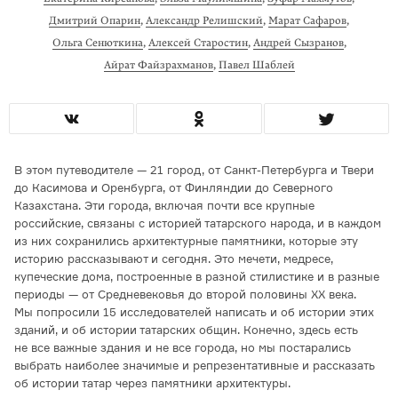
Дмитрий Опарин
,
Александр Релишский
,
Марат Сафаров
,
Ольга Сенюткина
,
Алексей Старостин
,
Андрей Сызранов
,
Айрат Файзрахманов
,
Павел Шаблей
В этом путеводителе — 21 город, от Санкт-Петербурга и Твери
до Касимова и Оренбурга, от Финляндии до Северного
Казахстана. Эти города, включая почти все крупные
российские, связаны с историей татарского народа, и в каждом
из них сохранились архитектурные памятники, которые эту
историю рассказывают и сегодня. Это мечети, медресе,
купеческие дома, построенные в разной стилистике и в разные
периоды — от Средневековья до второй половины XX века.
Мы попросили 15 исследователей написать и об истории этих
зданий, и об истории татарских общин. Конечно, здесь есть
не все важные здания и не все города, но мы постарались
выбрать наиболее значимые и репрезентативные и рассказать
об истории татар через памятники архитектуры.