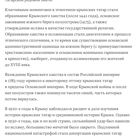
татарской родовой знати.
Ключевыми моментами в этногенезе крым­ских татар стали
образование Крымского ханства (после 1441 года), османское
завоева­ние южного берега полуострова (1475), а также
утверждение ислама в качестве государственной религии.
Образование ханства и исламизация стали двигателями в процессе
этнического сплочения, в то время как существование османской
админи­стративной единицы на южном берегу (с преимущественно
христианским населением и османскими военными гарнизонами
в крепостях), наоборот, отодвинуло ассимиляцию его жителей
до XVIII века.
Вхождение Крымского ханства в состав Российской империи
в 1783 году привело к некоторому оттоку крымских татар
в пределы Османской империи. В ходе Крымской войны и после
нее полуостров также покинули тысячи семей, часть которых
потом вернулась.
В 1920-е годы в Крыму наблюдался расцвет в деле изучения
истории крымских татар и средневековой истории Крыма. Однако
в 1930-е годы, как и по всей стране, сильнейший удар был нанесен
по исламу, большинство мечетей было закрыто. Подлинной
национальной катастрофой стала депортация крымских татар