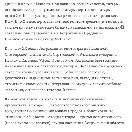
времени новую общность называли
по-разному
: ногаи, татары,
ногайские татары, астраханские татары, юртовские татары,
но в в XVIII веке уже прочно закрепилось название юртовские.
В
XVIII–XX
веках юртовцы активно контактировали (в частности,
заключали межэтни­ческие браки) с казанскими и мишарскими
татарами: они пересе­лялись в Астрахань из Среднего
Поволжья начиная с конца XVII века.
К началу XX века в Астрахани жили татары из Казанской,
Симбирской, Пен­зен­ской, Саратовской и Рязанской губерний.
Наряду с Казанью, Уфой, Орен­бургом, Астрахань была одним
из важных центров татарской культуры. Численность городских
татар постоянно увеличивалась, развивалась торговля,
действовали национальные типографии, выходили газеты,
строились новые мечети, открывались мусульманские учебные
заведения, действовал татарский театр.
В советское время астраханских ногайцев окончательно
причислили к тата­рам — это соответствовало политике
государства по включению малых народов в более крупные
этнические общности. Сегодня татары — третья по численно­сти
(после русских и казахов) группа населения Астраханской области.