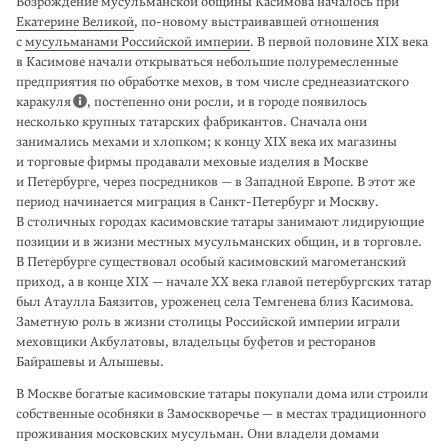
Возрождение мусульманской общины Касимова началось при
Екатерине Великой
,
по-новому
выстраивавшей отношения
с
мусульманами Российской империи
. В первой половине XIX века
в Касимове начали открываться неболь­шие полуремесленные
предприятия по обработке мехов, в том числе средне­азиатского
каракуля
, постепенно они росли, и в городе появилось
несколько крупных татарских фабрикантов. Сначала они
занимались мехами и хлопком; к концу XIX века их магазины
и торговые фирмы продавали меховые изде­лия в Москве
и Петербурге, через посредников — в Западной Европе. В этот же
период начинается миграция в Санкт-Петербург и Москву.
В столичных городах касимовские татары занимают лидирующие
позиции и в жизни местных мусульманских общин, и в торговле.
В Петербурге суще­ствовал особый касимовский магометанский
приход, а в конце XIX — начале XX века главой петербургских татар
был Атаулла Баязитов, уроженец села Темге­нева близ Касимова.
Заметную роль в жизни столицы Российской империи играли
меховщики Акбулатовы, владельцы буфетов и ресторанов
Байрашевы и Алышевы.
В Москве богатые касимовские татары покупали дома или строили
собствен­ные особняки в Замоскворечье — в местах традиционного
проживания москов­ских мусульман. Они владели домами