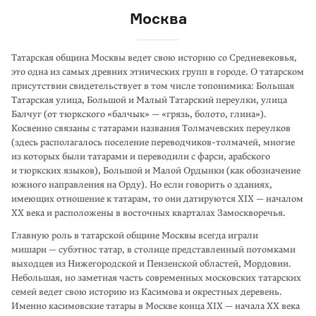
Москва
Татарская община Москвы ведет свою историю со Средневековья,
это одна из самых древних этнических групп в городе. О татарском
присутствии свидетельствует в том числе топонимика: Большая
Татарская улица, Большой и Малый Татарский переулки, улица
Балчуг (от тюркского «балчык» — «грязь, болото, глина»).
Косвенно связаны с татарами названия Толмачевских переулков
(здесь располагалось поселение переводчиков-толмачей, многие
из которых были татарами и переводили с фарси, арабского
и тюркских языков), Большой и Малой Ордынки (как обозначение
южного направления на Орду). Но если говорить о зданиях,
имеющих отношение к татарам, то они датируются XIX — началом
XX века и расположены в восточных кварталах Замоскворечья.
Главную роль в татарской общине Москвы всегда играли
мишари — субэтнос татар, в столице представленный потомками
выходцев из Нижегородской и Пензенской областей, Мордовии.
Небольшая, но заметная часть современных московских татарских
семей ведет свою историю из Касимова и окрестных деревень.
Именно касимовские татары в Москве конца XIX — начала XX века