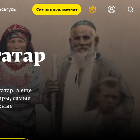
Скачать
приложение
Запад и Восток: история культур
Что такое античность
я комната
татар
атар, а еще
ары, самые
жные