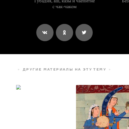
Губадия, аш, казы и чаепитие
Без
с
чак-чаком
ДРУГИЕ МАТЕРИАЛЫ НА ЭТУ ТЕМУ