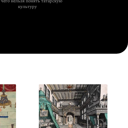
 чего нельзя понять татарскую
культуру