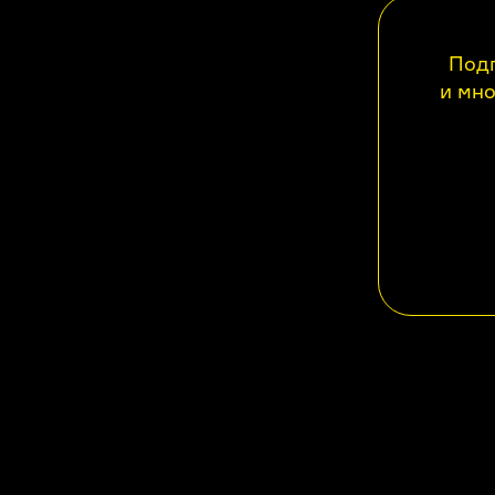
Подп
и мно