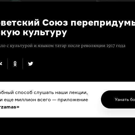
оветский Союз перепридум
скую культуру
ло с культурой и языком татар после революции 1917 года
бный способ слушать наши лекции,
 и еще миллион всего — приложение
Узнать б
rzamas»