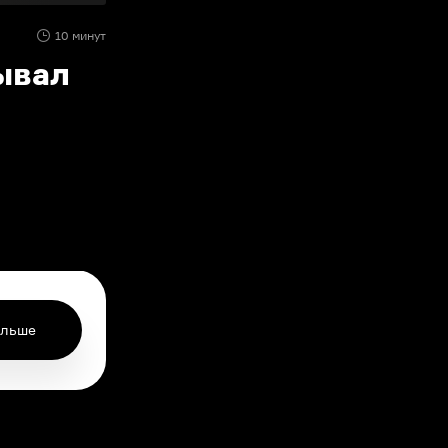
10 минут
ывал
ольше