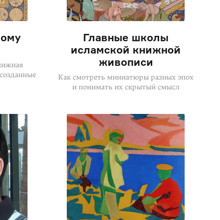
кому
Главные школы
исламской книжной
живописи
нижная
 созданные
Как смотреть миниатюры разных эпох
и понимать их скрытый смысл