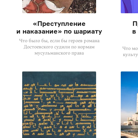
«Преступление
П
и наказание» по шариату
в
Что было бы, если бы героев романа
Достоевского судили по нормам
Что мо
мусульманского права
культу