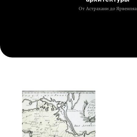
От Астрахани до Ярвенпяа