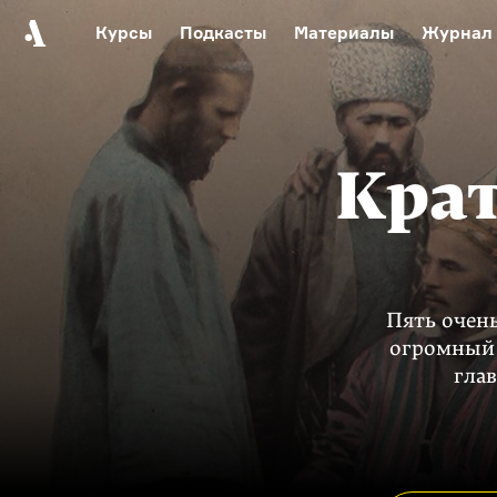
Курсы
Подкасты
Материалы
Журнал
Автор среди нас
Еврейски
Видеоистория русск
Русское 
Крат
Пять очень
огромный 
гла