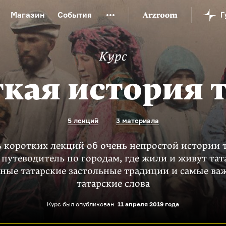
Магазин
События
й музей
Новая Третьяковка
Онлайн-университет
Курс
ой культуры
Русский язык от «гой еси» до «лол кек»
искусство XX века
Русская литература XX века
Детска
кая история 
5 лекций
3 материала
 коротких лекций об очень непростой истории т
путеводитель по городам, где жили и живут тат
вные татарские застольные традиции и самые ва
татарские слова
Курс был опубликован
11 апреля 2019 года