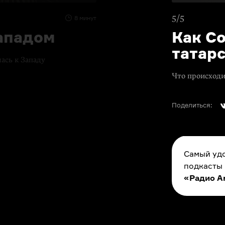
5/5
8 минут
ападом
Как С
татар
лась к Западу
Что происходи
Поделиться:
Самый удо
подкасты
«Радио A