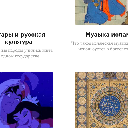
тары и русская
Музыка исла
культура
Что такое исламская музыка
используется в богослу
ные народы учились жить
 одном государстве