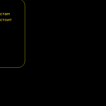
астам
 стоит