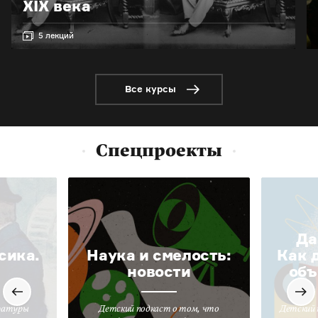
XIX века
5 лекций
Все курсы
Спецпроекты
Да
сика.
Наука и смелость:
Как 
новости
объ
ратуры
Детский подкаст о том, что
Детский 