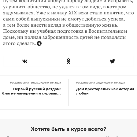
путем воспитания «новую породу людей» и исправить,
улуч­шить общество, не удался в том виде, в кото­ром
задумывался. Уже к началу XIX века стало понятно, что
сами собой выпускники не смогут добиться успеха,
а тем более внести вклад в общественную жизнь.
Посколь­ку ни учеб­ная подготовка в Воспита­тельном
доме, ни полная заброшен­ность детей не позво­ляли
этого сделать.
Расшифровка предыдущего эпизода
Расшифровка следующего эпизода
Первый русский детдом:
Дом престарелых как история
благие намерения и суровая...
любви
Хотите быть в курсе всего?