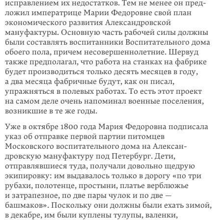
исправлением их недостатков. Тем не менее он пред­
ложил импера­трице Марии Федоров­не свой план
экономического развития Александровской
мануфактуры. Основную часть рабочей силы должны
были составлять воспи­танники Воспитательного дома
обоего пола, причем несовершеннолет­ние. Шервуд
также предполагал, что работа на стан­ках на фабри­ке
будет произво­диться только десять месяцев в году,
а два месяца фабрич­ные будут, как он пи­сал,
упражняться в полевых работах. То есть этот проект
на самом деле очень напо­минал военные поселения,
возникшие в те же годы.
Уже в октябре 1800 года Мария Федоровна подписала
указ об отправке первой партии питомцев
Московского воспи­тательного дома на Алексан­
дровскую мануфактуру под Петербург. Дети,
отправляв­шиеся туда, получали довольно щедрую
экипировку: им выда­валось только в дорогу «по три
рубахи, полотен­це, простыни, платье верблюжье
и затрапезное, по две пары чулок и по две —
башмаков». Поскольку они долж­ны были ехать зимой,
в декаб­ре, им были куплены тулупы, валенки,