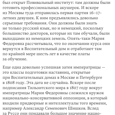
был открыт Повивальный институт: там должны были
готовить профессиональных акушерок. И вскоре
из Москвы туда отправилась первая партия 16–17-
летних девушек. К ним предъ­яв­лялись довольно
серьезные тре­бо­вания. Они должны были знать
не только русский язык, но и немецкий, поскольку
боль­шин­ство докто­ров, которые их там обучали, были
выходцами из немецких земель. Опять-таки Мария
Федоровна рассчитывала, что по окон­чании курса они
вернутся в Воспи­тательный дом и отработают там
по крайней мере шесть лет в качестве платы
за обучение.
Еще одна довольно успешная затея импе­ратрицы —
это классы подготовки настав­ниц, открытые
при Воспита­тельных домах в Москве и Петербурге
в 1808 го­ду. Эта дата не случайна. Вскоре после
подписания Тильзитского мира в 1807 году вокруг
императрицы Марии Федоровны сложился кружок
нацио­нально-консерва­тивной оппози­ции, в который
входили придворные и интел­лектуалы того времени,
например Александр Семенович Шишков. Вслед
за Руссо они придавали большое значение нацио­