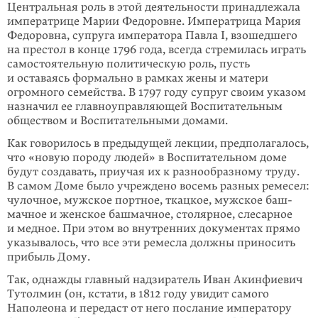
Центральная роль в этой деятельности принадлежала
императрице Марии Федо­ровне. Императрица Мария
Федо­ровна, супруга императора Павла I, взо­шедшего
на престол в конце 1796 го­да, всегда стремилась играть
самостоя­тель­ную политическую роль, пусть
и оставаясь формально в рамках жены и матери
огромного семейства. В 1797 го­­ду супруг своим указом
назна­чил ее главно­управ­ляю­щей Воспита­тельным
обществом и Воспи­тательными домами.
Как говорилось в предыдущей лекции, пред­полагалось,
что «новую породу людей» в Воспитательном доме
будут создавать, приучая их к разно­образному труду.
В самом Доме было учреждено восемь разных реме­сел:
чулочное, муж­ское портное, ткацкое, мужское баш­
мач­­ное и женское башмач­ное, столяр­ное, слесарное
и медное. При этом во внутренних документах прямо
указывалось, что все эти ремесла должны приносить
прибыль Дому.
Так, однажды главный надзи­ратель Иван Акинфиевич
Тутолмин (он, кста­ти, в 1812 году увидит самого
Наполео­на и передаст от него послание импера­тору