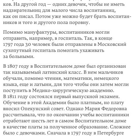
ков. На дру­гой год — одних девочек, чтобы не иметь
надзирательниц для малого числа воспи­танниц,
как он пи­сал. Потом уже можно будет брать воспи­тан­
ников и того и другого пола поровну.
Помимо мануфактуры, воспи­танников могли
отправить, например, в госпи­таль. Так, в конце
1797 года 30 человек были отправ­лены в Московский
сухо­путный госпиталь помогать ухаживать
за больными.
В 1807 году в Воспитательном доме был орга­низован
так назы­ваемый латин­ский класс. В нем мальчиков
обучали, помимо чтения, математики, немецкого
языка, еще и латыни, для того чтобы они затем могли
посту­пить в Медико-хирургическую акаде­мию.
В 1811 году состоялся первый выпуск­ной экзамен.
Обучение в этой Академии было плат­ным, но плату
вносил Опекунский совет. Однако Мария Федоровна
рассчиты­вала, что по окончании учебы воспитан­ники
отработают шесть лет в самом Воспитатель­ном доме
в каче­стве платы за полученное образование. Сложнее
было с девочками. Сначала в 1797 году в Петербурге