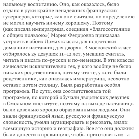
нальному воспитанию. Оно, как оказалось, было
отдано в руки крайне ненадежных фран­цузских
гуверне­ров, которые, как они считали, по определе­нию
не могли научить ничему хоро­шему. Поэто­му
(как писала императрица, соединяя «благо­со­стоя­­ние
с общею пользою») Мария Федоровна приказала
устроить в обоих Домах классы для подготовки
домашних наставниц для дворян. В мос­ковский класс
отбиралось 25 де­вушек 11–12 лет, умевших считать,
читать и пи­сать
по-русски
и
по-немец­ки
. В эти классы
зачисляли исключительно тех, у кого вообще не было
никаких родственников, потому что те, у кого были
родственники, как опасалась императрица, неохотно
оставят потом столицу. Была разра­ботана особая
програм­ма. По сути, она соответство­вала той
программе, по которой обучали дворянских девушек
в Смоль­ном институте, поэтому на выходе настав­ницы
были довольно хорошо образованными людьми. Они
знали французский язык, русскую и француз­скую
словесность, умели музици­ровать и рисо­вать, знали
всемирную историю и геогра­фию. Все это они долж­ны
были донести в про­винцию, чтобы пригото­вить из та­