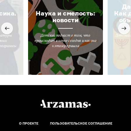
Да
сика.
Наука и смелость:
Как 
новости
объ
ратуры
Детский подкаст о том, что
Детский 
вных
происходит в науке сегодня и как она
программы
к этому пришла
О ПРОЕКТЕ
ПОЛЬЗОВАТЕЛЬСКОЕ СОГЛАШЕНИЕ