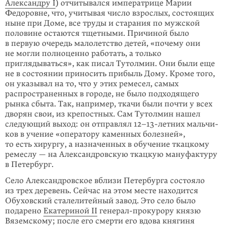
Александру I
) отчи­ты­вался императрице Марии
Федоровне, что, учитывая число взрослых, состоящих
ныне при Доме, все труды и старания по мужской
половине остаются тщетными. Причиной было
в первую очередь малолетство детей, «почему они
не могли полноценно работать, а только
приглядываться», как писал Тутолмин. Они были еще
не в состоя­нии приносить при­быль Дому. Кроме того,
он ука­зывал на то, что у этих ремесел, самых
распространен­ных в городе, не было подходя­щего
рынка сбыта. Так, напри­мер, ткачи были почти у всех
дворян свои, из кре­пост­ных. Сам Тутолмин нашел
следующий выход: он отправлял 12–13-лет­них мальчи­
ков в учение «опера­тору каменных болез­ней»,
то есть хирургу, а назначенных в обучение ткацкому
ремеслу — на Алек­сандровскую ткацкую мануфактуру
в Петербург.
Село Александровское вблизи Петер­бурга состояло
из трех деревень. Сейчас на этом месте находится
Обуховский сталели­тейный завод. Это село было
подарено
Екатериной II
генерал-прокурору князю
Вяземскому; после его смер­ти его вдова княгиня