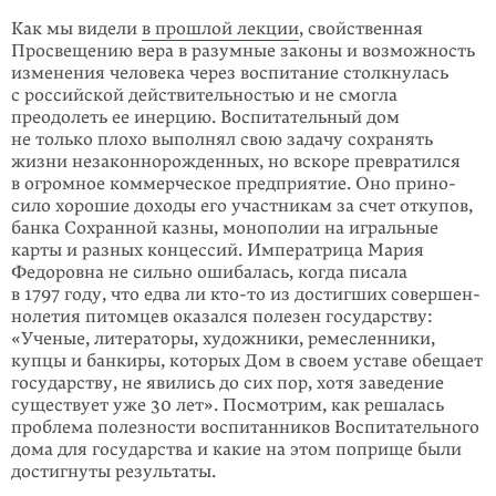
Как мы видели
в прошлой лекции
, свой­ственная
Просвещению вера в разумные законы и возможность
изменения человека через воспита­ние столкну­лась
с российской действи­тельностью и не смогла
преодолеть ее инер­цию. Воспита­тельный дом
не только плохо выполнял свою задачу сохранять
жизни незакон­норожденных, но вскоре пре­вратился
в огромное коммер­ческое пред­приятие. Оно прино­
сило хорошие доходы его участникам за счет откупов,
банка Сохран­ной казны, монополии на играль­­ные
карты и разных концес­сий. Импера­трица Мария
Федоровна не сильно ошибалась, когда писала
в 1797 году, что едва ли
кто-то
из достиг­­ших совершен­
но­летия питом­цев оказался полезен государ­ству:
«Ученые, литераторы, художники, ремесленники,
купцы и банки­ры, кото­рых Дом в своем уставе обещает
госу­дарству, не явились до сих пор, хотя заведение
существует уже 30 лет». Посмот­рим, как решалась
проблема полезности воспи­тан­­ников Воспита­тельного
дома для госу­дарства и какие на этом поприще были
достигнуты результаты.