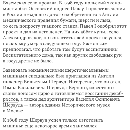
Вяземская село продала. В 1798 году польский эконо­
мист аббат Оссовский поднес Павлу I проект введения
в России неза­долго до того изобре­тенного в Англии
механического пряде­ния бумаги, шерсти и льна,
то есть попросту ткацкого станка. Павел I одобрил этот
проект и дал на него денег. На них аббат купил село
Александровское, но воплотить свой проект не успел,
поскольку умер в следующем году. Уже он сам
предполагал, что рабо­тать там будут воспитанники
Воспитательного дома, так как других свободных рук
в государстве не было.
Заведовать механическими шерсточе­саль­ными
машинами специально был приглашен из Англии
инженер Виль­гельм Шервуд. Интересно, что он отец
Ивана Васильевича Шервуда-Верного, известного
своим доно­сом царю о готовящемся
восстании декаб­
ристов
, а также дед архитектора Василия Осиповича
Шервуда — автора здания Исторического музея
в Москве.
К 1808 году Шервуд успел толь­ко изготовить
машины; еще некоторое время занимался