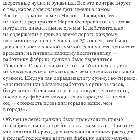
шерстяные чулки и рукавицы. Все это контрастирует
с тем, какое содержание дети имели в самом
Воспитательном доме в Москве. Оче­видно, что
на новое предприятие Мария Федоровна была готова
потратить значи­тель­ные суммы. И действитель­но:
на содержание в день во вре­мя дороги каждому
воспитан­нику определялось по 25 копеек, что было
доволь­но значи­тельной суммой, если учесть цены того
времени; на питание каждому воспи­таннику —
работнику фабрики должно было выделяться
10 копеек. И надо сказать, что эти 10 копе­ек в сутки
на челове­ка считались начальством довольно большой
суммой. Шервуд так оправдывал эту сумму: во-пер­вых,
«воспи­тан­­ники обязаны работать в сут­ки 12 часов,
будут иметь больший позыв на пищу». «Кроме того,
посколь­ку фабрика находится за городом, — писал
он, — стои­мость провизии гораздо выше, чем
в городе».
Обучение детей должно было происхо­дить прямо
на фабри­ке, на него требо­валось три месяца. При этом,
как пола­гал Шервуд, для избежания лишних рас­ходов
в первый год можно взять на фабрику одних мальчи­