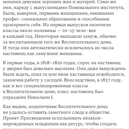
мошних девушек хороших жен и мате­рей. Сами же
они, наряду с выпускни­цами Повивального института,
были, наверное, первыми женщинами, имевшими
профес–сио­наль­­ное образо­вание и способными
прокормить себя. Из первых выпусков окон­чили
классы около половины — 10–15 чело–век
в каждый год. Некоторые выходили замуж, обычно
за воспитан­ни­ков того же Воспитательного дома.
И тогда они автома­тически исключа­лись из числа
наставниц как замужние женщины.
В первые годы, в 1818–1820 годах, спрос на наставниц
у дворян был довольно высоким. Они даже вынуждены
были ждать, пока та или иная наставница освободится,
закончив работу у сосе­дей. Впоследствии, в 1837 году,
как и все специализирован­ные классы
в Воспитательном доме, класс настав­ниц был
упразднен Николаем I.
Как видим, подопечным Воспита­тельного дома
не удалось оставить заметного следа в обществе.
Проект Просвещения использо­вать незакон­
норожденных младенцев как ресурс, чтобы создать