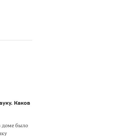
ауку. Каков
в доме было
чку