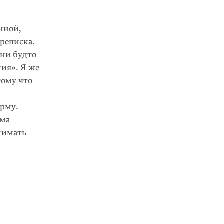
нной,
ереписка.
они будто
ния». Я же
тому что
орму.
рма
нимать