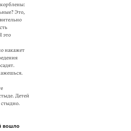
скорблены:
льные? Это,
твительно
сть
Я это
но накажет
ведения
садят.
кажешься.
ге
стыде. Детей
т стыдно.
ой вошло