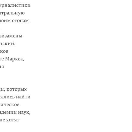
журналистики
ентральную
 моим стопам
ь
 экзамены
нский.
ское
те Маркса,
но
ди, которых
ытались найти
сическое
адемии наук,
не хотят