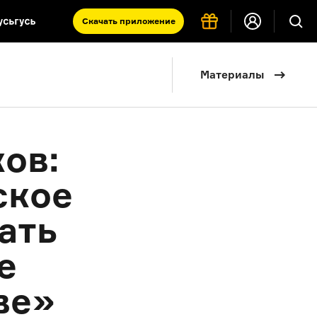
Скачать
приложение
Запад и Восток: история культур
Материалы
Что такое античность
я комната
ов:
ское
ать
е
ве»