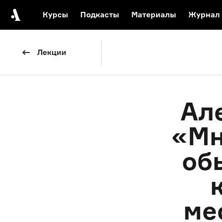
Курсы
Подкасты
Материалы
Журнал
Автор среди нас
Еврейски
Лекции
Видеоистория русск
Русское 
Ал
«Мн
об
ме