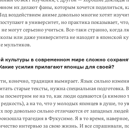
овном их делают фаны, которым хочется поделиться, к
Под воздействием аниме довольно многие хотят изучи
поступают в университет, но практика показывает, что,
 не могут серьезно учиться. Все-таки странно, когда л
колы или даже университета не находят в японской к
ме мультиков.
й культуры в современном мире сложно сохраня
Какие усилия прилагают японцы для своей?
ти, конечно, традиция вымирает. Язык сильно изменил
итать старые тексты, нужна специальная подготовка. В
ы посмотрим не на то, как люди одеваются (а кимоно 
редкость), а на то, что у молодых японцев в душе, то у
х пор довольно сильно отличаются от западных людей.
оизошла трагедия в Фукусиме. Я в то время, наверное,
ичество интервью за свою жизнь. И все спрашивали, п