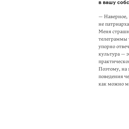
в вашу соб
— Наверное,
не патриарха
Меня страшно
телеграммы т
упорно отве
культура — э
практическо
Поэтому, на 
поведения ч
как можно м