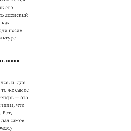
ак это
ть японский
 как
юди после
ультуре
ть свою
ся, и, для
 то же самое
теперь — это
видим, что
 Вот,
 дал самое
очему