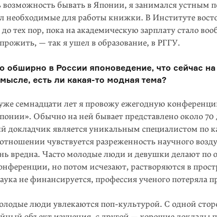
 возможность бывать в Японии, я занимался устным п
ал необходимые для работы книжки. В Институте вост
 до тех пор, пока на академическую зарплату стало во
рожить, — так я ушел в образование, в РГГУ.
о обширно в России японоведение, что сейчас на
мысле, есть ли какая-то модная тема?
 уже семнадцати лет я провожу ежегодную конференц
понии». Обычно на ней бывает представлено около 70 
й докладчик является уникальным специалистом по к
 отношении чувствуется разреженность научного воздух
ень вредна. Часто молодые люди и девушки делают по 
онференции, но потом исчезают, растворяются в прост
аука не финансируется, профессия ученого потеряла п
олодые люди увлекаются поп-культурой. С одной стор
ойный объект изучения, с другой — хорошие доклады 