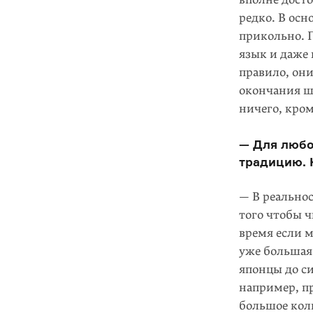
редко. В осн
прикольно. 
язык и даже 
правило, они
окончания ш
ничего, кро
— Для любо
традицию. 
— В реальнос
того чтобы ч
время если м
уже большая 
японцы до си
например, пр
большое кол