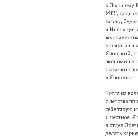
к Дальнему В
МГУ, дядя о
газету, буде
в Институт 
журналистом
и написал в
Японский, по
экономическо
цыганки тор
в Японии» — 
Тогда на вол
с детства пр
себе такую н
и честное. Я
в отдел Древ
делать карье