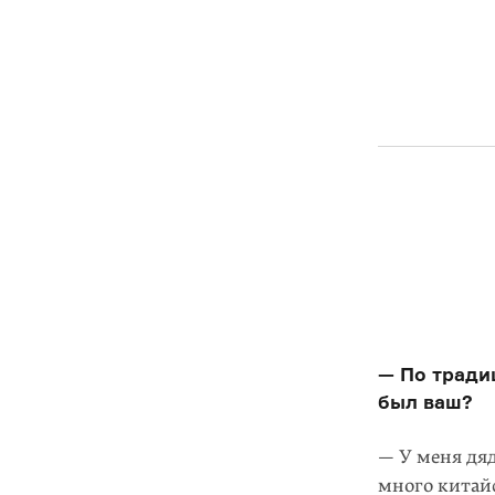
— По традиц
был ваш?
— У меня дяд
много китай