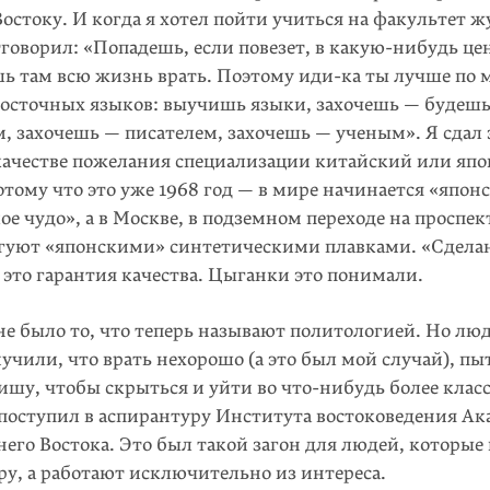
остоку. И когда я хотел пойти учиться на факультет 
тговорил: «Попадешь, если повезет, в какую-нибудь ц
шь там всю жизнь врать. Поэтому иди-ка ты лучше по
восточных языков: выучишь языки, захочешь — будеш
, захочешь — писателем, захочешь — ученым». Я сдал
 качестве пожелания специализации китайский или япо
тому что это уже 1968 год — в мире начинается «япон
е чудо», а в Москве, в подземном переходе на проспек
гуют «японскими» синтетическими плавками. «Сдела
это гарантия качества. Цыганки это понимали.
не было то, что теперь называют политологией. Но лю
иучили, что врать нехорошо (а это был мой случай), п
ишу, чтобы скрыться и уйти во что-нибудь более клас
 поступил в аспирантуру Института востоковедения Ак
него Востока. Это был такой загон для людей, которые 
ру, а работают исключительно из интереса.