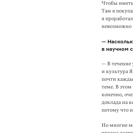
Чтобы иметь
Там я покуп
я проработал
невозможно п
— Наскольк
в научном с
— В течение
и культура Я
почти кажды
теме. В этом
конечно, оч
доклада на к
потому что н
Но многие м
вполне дост