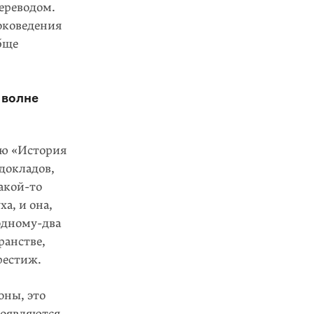
ереводом.
оковедения
обще
 волне
ию «История
докладов,
акой-то
а, и она,
одному-два
ранстве,
рестиж.
оны, это
появляются