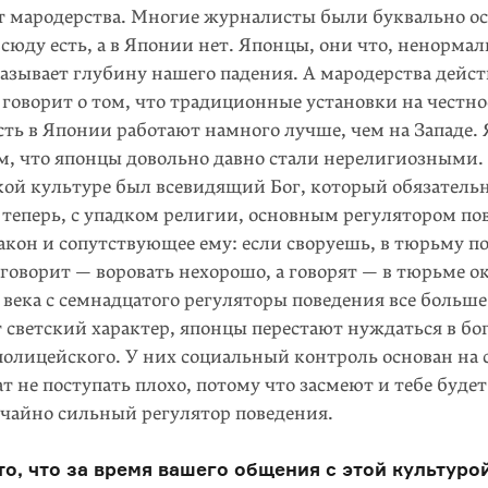
ет мародерства. Многие журналисты были буквально о
 всюду есть, а в Японии нет. Японцы, они что, ненорма
казывает глубину нашего падения. А мародерства дейс
 говорит о том, что традиционные установки на честно
ть в Японии работают намного лучше, чем на Западе. 
м, что японцы довольно давно стали нерелигиозными.
кой культуре был всевидящий Бог, который обязатель
 теперь, с упадком религии, основным регулятором по
акон и сопутствующее ему: если своруешь, в тюрьму по
говорит — воровать нехорошо, а говорят — в тюрьме о
века с семнадцатого регуляторы поведения все больше
светский характер, японцы перестают нуждаться в бо
полицейского. У них социальный контроль основан на 
ат не поступать плохо, потому что засмеют и тебе буде
ычайно сильный регулятор поведения.
то, что за время вашего общения с этой культур