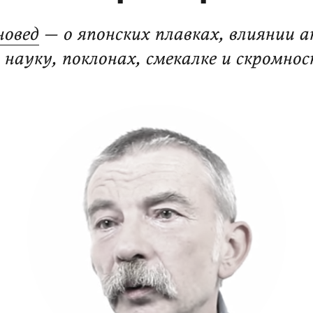
новед
— о японских плавках, влиянии 
 науку, поклонах, смекалке и скромно