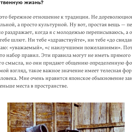
ственную жизнь?
 это бережное отношение к традиции. Не дореволюцио
льной, а просто культурной. Ну вот, простая вещь — п
 раздражает, когда я с молодежью переписываюсь, а 
ебе шлют. Ни тебе «здравствуйте», ни тебе «до свида
чаю: «уважаемый», «с наилучшими пожеланиями». По
то набор правил. Эти правила могут не иметь прямого
го смысла, но они придают общению определенную ф
мой взгляд, такое важное значение имеет телесная фо
еловека. Мне очень нравится японское обыкновение за
еньше места в пространстве.