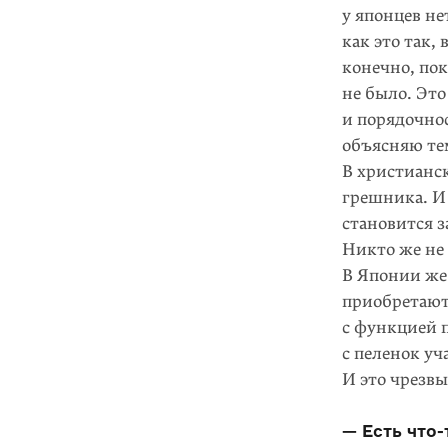
у японцев н
как это так,
конечно, по
не было. Это
и порядочнос
объясняю те
В христианс
грешника. И
становится з
Никто же не 
В Японии же 
приобретают 
с функцией 
с пеленок уч
И это чрезв
— Есть что-