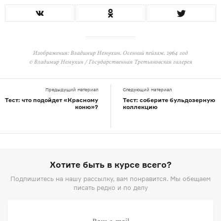
Изображения: Владимир Немухин. Осенний пейзаж. 1964 год
© Владимир Немухин / Государственная Третьяковская галерея
Предыдущий материал
Следующий материал
Тест: что подойдет «Красному
Тест: соберите бульдозерную
коню»?
коллекцию
Хотите быть в курсе всего?
Подпишитесь на нашу рассылку, вам понравится. Мы обещаем
писать редко и по делу