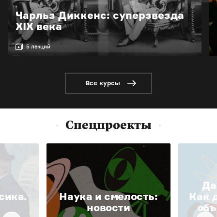
Чарльз Диккенс: суперзвезда
XIX века
5 лекций
Все курсы
Спецпроекты
Да
сика.
Наука и смелость:
Как 
новости
объ