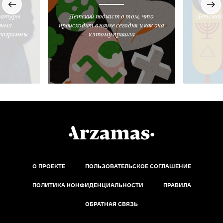
ратуры
Детский подкаст о том, что
Детский 
вных
происходит в науке сегодня и как она
программы
к этому пришла
О ПРОЕКТЕ
ПОЛЬЗОВАТЕЛЬСКОЕ СОГЛАШЕНИЕ
ПОЛИТИКА КОНФИДЕНЦИАЛЬНОСТИ
ПРАВИЛА
ОБРАТНАЯ СВЯЗЬ