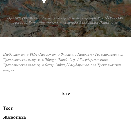
Проект реализован по благотворительной программе «Музей без
границ» Благотворительного фонда Владимира Потанина
Изображения: © РИА «Новости», © Владимир Немухин / Государственная
Третьяковская галерея, © Эдуард Штейнберг / Государственная
Третьяковская галерея, © Оскар Рабин / Государственная Третьяковская
галерея
Теги
Тест
Живопись